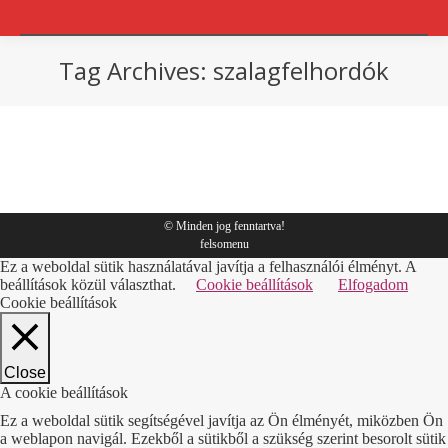
Tag Archives:
szalagfelhordók
You are here:
csomagolás
By
Sympack
2019.01.02.
© Minden jog fenntartva!
felsomenu
Ez a weboldal sütik használatával javítja a felhasználói élményt. A
beállítások közül választhat.
Cookie beállítások
Elfogadom
Cookie beállítások
Close
A cookie beállítások
Ez a weboldal sütik segítségével javítja az Ön élményét, miközben Ön
a weblapon navigál. Ezekből a sütikből a szükség szerint besorolt sütik