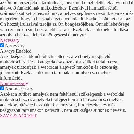
az Ön böngészőjében tárolódnak, mivel nélkülözhetetlenek a weboldal
alapvető funkcióinak működéséhez. Ezenkívül harmadik féltől
származó sütiket is használunk, amelyek segítenek nekünk elemezni és
megérteni, hogyan használja ezt a weboldalt. Ezeket a sütiket csak az
Ön hozzájárulásával tárolja az Ön böngészőjében. Önnek lehetősége
van ezeknek a sütiknek a letiltására is. Ezeknek a sütiknek a letiltása
azonban hatással lehet a böngészési élményre.
Necessary
Necessary
Always Enabled
A szükséges sütik nélkülözhetetlenek a webhely megfelelő
működéséhez. Ez a kategória csak azokat a sütiket tartalmazza,
amelyek biztosítják a weboldal alapvető funkcióit és biztonsági
jellemzőit. Ezek a sütik nem tárolnak semmilyen személyes
információt.
Non-necessary
Non-necessary
Azokat a sütiket, amelyek nem feltétlenül szükségesek a weboldal
működéséhez, és amelyeket kifejezetten a felhasználói személyes
adatok gyűjtésére használnak elemzésen, hirdetéseken és más
beágyazott tartalmakon keresztül, nem szükséges sütiknek nevezik.
SAVE & ACCEPT