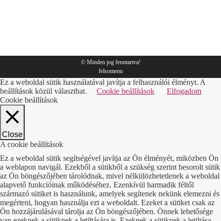
csomagolás
By
Sympack
2018.11.30.
© Minden jog fenntartva!
felsomenu
Ez a weboldal sütik használatával javítja a felhasználói élményt. A
beállítások közül választhat.
Cookie beállítások
Elfogadom
Cookie beállítások
Close
A cookie beállítások
Ez a weboldal sütik segítségével javítja az Ön élményét, miközben Ön
a weblapon navigál. Ezekből a sütikből a szükség szerint besorolt sütik
az Ön böngészőjében tárolódnak, mivel nélkülözhetetlenek a weboldal
alapvető funkcióinak működéséhez. Ezenkívül harmadik féltől
származó sütiket is használunk, amelyek segítenek nekünk elemezni és
megérteni, hogyan használja ezt a weboldalt. Ezeket a sütiket csak az
Ön hozzájárulásával tárolja az Ön böngészőjében. Önnek lehetősége
van ezeknek a sütiknek a letiltására is. Ezeknek a sütiknek a letiltása