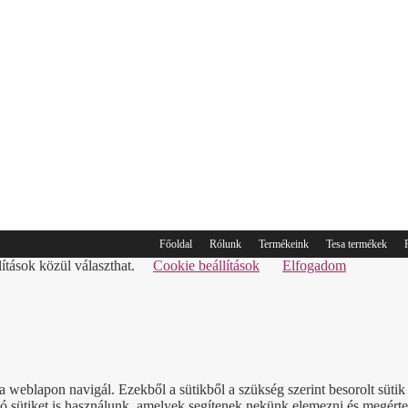
Főoldal
Rólunk
Termékeink
Tesa termékek
lítások közül választhat.
Cookie beállítások
Elfogadom
a weblapon navigál. Ezekből a sütikből a szükség szerint besorolt süt
sütiket is használunk, amelyek segítenek nekünk elemezni és megérteni