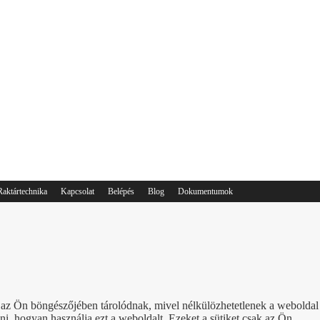
Raktártechnika
Kapcsolat
Belépés
Blog
Dokumentumok
ik az Ön böngészőjében tárolódnak, mivel nélkülözhetetlenek a weboldal
, hogyan használja ezt a weboldalt. Ezeket a sütiket csak az Ön