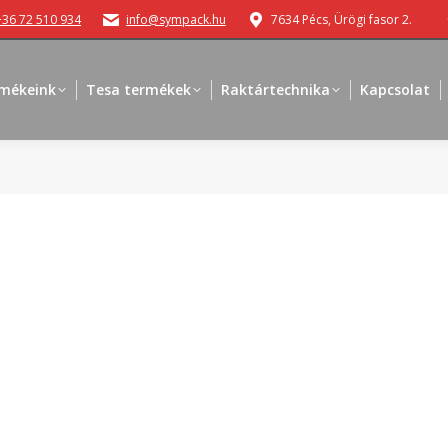
+36 72 510 934
info@sympack.hu
7634 Pécs, Ürögi fasor 2.
mékeink
Tesa termékek
Raktártechnika
Kapcsolat