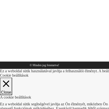
csomagolás
By
Sympack
2018.11.30.
© Minden jog fenntartva!
Ez a weboldal sütik használatával javítja a felhasználói élményt. A beál
Cookie beállítások
Close
A cookie beállítások
Ez a weboldal sütik segítségével javítja az Ön élményét, miközben Ön 
alapvető funkcióinak működéséhez. Ezenkívül harmadik féltől származó 