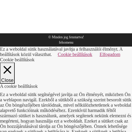
csomagolás
By
Sympack
2019.06.24.
© Minden jog fenntartva!
felsomenu
Ez a weboldal sütik használatával javítja a felhasználói élményt. A
beállítások közül választhat.
Cookie beállítások
Elfogadom
Cookie beállítások
Close
A cookie beállítások
Ez a weboldal sütik segítségével javítja az Ön élményét, miközben Ön
a weblapon navigál. Ezekből a sütikből a szükség szerint besorolt sütik
az Ön böngészőjében tárolódnak, mivel nélkülözhetetlenek a weboldal
alapvető funkcióinak működéséhez. Ezenkívül harmadik féltől
származó sütiket is használunk, amelyek segítenek nekünk elemezni és
megérteni, hogyan használja ezt a weboldalt. Ezeket a sütiket csak az
Ön hozzájárulásával tárolja az Ön böngészőjében. Önnek lehetősége
van ezeknek a sütiknek a letiltására is. Ezeknek a sütiknek a letiltása