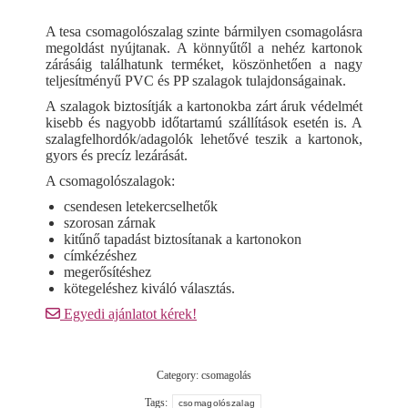
A tesa csomagolószalag szinte bármilyen csomagolásra
megoldást nyújtanak. A könnyűtől a nehéz kartonok
zárásáig találhatunk terméket, köszönhetően a nagy
teljesítményű PVC és PP szalagok tulajdonságainak.
A szalagok biztosítják a kartonokba zárt áruk védelmét
kisebb és nagyobb időtartamú szállítások esetén is. A
szalagfelhordók/adagolók lehetővé teszik a kartonok,
gyors és precíz lezárását.
A csomagolószalagok:
csendesen letekercselhetők
szorosan zárnak
kitűnő tapadást biztosítanak a kartonokon
címkézéshez
megerősítéshez
kötegeléshez kiváló választás.
Egyedi ajánlatot kérek!
Category:
csomagolás
Tags:
csomagolószalag