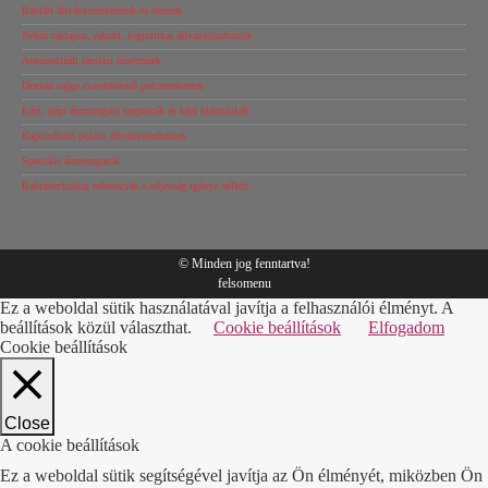
Raktári állványszerkezetek és elemek
Nehéz raklapos, raktári, logisztikai állványrendszerek
Automatizált tárolási rendszerek
Dexion salgo csavarkötésű polcrendszerek
Kézi, gépi árumozgató targoncák és kézi hidraulikák
Kapcsolható polcos állványrendszerek
Speciális árumozgatók
Raktártechnikai referenciák a teljesség igénye nélkül…
© Minden jog fenntartva!
felsomenu
Ez a weboldal sütik használatával javítja a felhasználói élményt. A
beállítások közül választhat.
Cookie beállítások
Elfogadom
Cookie beállítások
Close
A cookie beállítások
Ez a weboldal sütik segítségével javítja az Ön élményét, miközben Ön