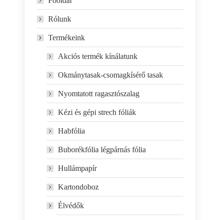
Főoldal
Rólunk
Termékeink
Akciós termék kínálatunk
Okmánytasak-csomagkísérő tasak
Nyomtatott ragasztószalag
Kézi és gépi strech fóliák
Habfólia
Buborékfólia légpárnás fólia
Hullámpapír
Kartondoboz
Élvédők