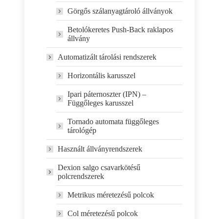
Görgős szálanyagtároló állványok
Betolókeretes Push-Back raklapos
állvány
Automatizált tárolási rendszerek
Horizontális karusszel
Ipari páternoszter (IPN) –
Függőleges karusszel
Tornado automata függőleges
tárológép
Használt állványrendszerek
Dexion salgo csavarkötésű
polcrendszerek
Metrikus méretezésű polcok
Col méretezésű polcok