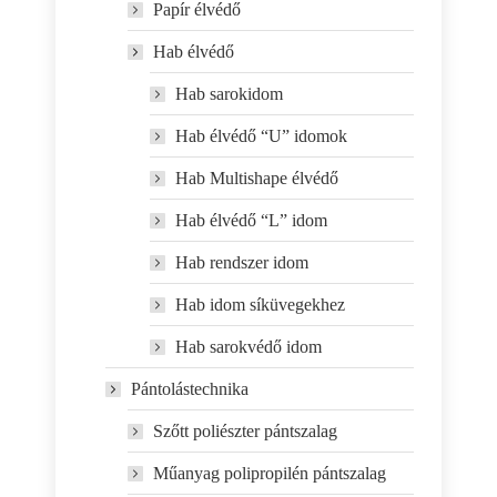
Papír élvédő
Hab élvédő
Hab sarokidom
Hab élvédő “U” idomok
Hab Multishape élvédő
Hab élvédő “L” idom
Hab rendszer idom
Hab idom síküvegekhez
Hab sarokvédő idom
Pántolástechnika
Szőtt poliészter pántszalag
Műanyag polipropilén pántszalag