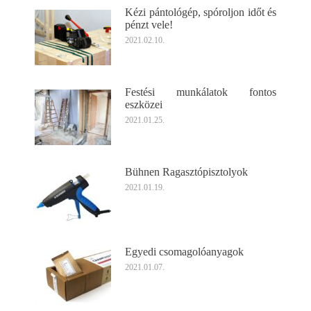
Kézi pántológép, spóroljon időt és
pénzt vele!
2021.02.10.
Festési munkálatok fontos
eszközei
2021.01.25.
Bühnen Ragasztópisztolyok
2021.01.19.
Egyedi csomagolóanyagok
2021.01.07.