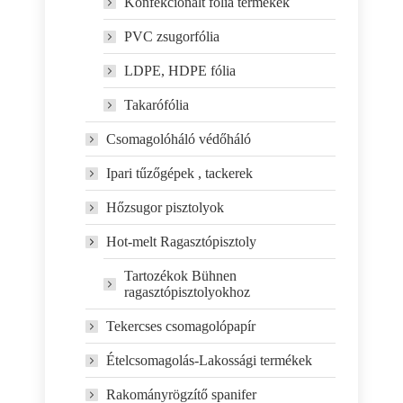
Konfekcionált fólia termékek
PVC zsugorfólia
LDPE, HDPE fólia
Takarófólia
Csomagolóháló védőháló
Ipari tűzőgépek , tackerek
Hőzsugor pisztolyok
Hot-melt Ragasztópisztoly
Tartozékok Bühnen
ragasztópisztolyokhoz
Tekercses csomagolópapír
Ételcsomagolás-Lakossági termékek
Rakományrögzítő spanifer