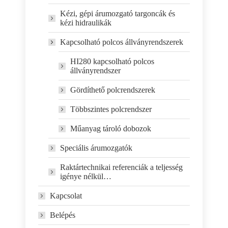
Kézi, gépi árumozgató targoncák és
kézi hidraulikák
Kapcsolható polcos állványrendszerek
HI280 kapcsolható polcos
állványrendszer
Gördíthető polcrendszerek
Többszintes polcrendszer
Műanyag tároló dobozok
Speciális árumozgatók
Raktártechnikai referenciák a teljesség
igénye nélkül…
Kapcsolat
Belépés