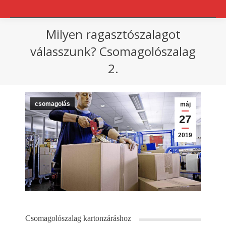
Milyen ragasztószalagot
válasszunk? Csomagolószalag
2.
You are here:
csomagolás
máj
27
2019
Csomagolószalag kartonzáráshoz