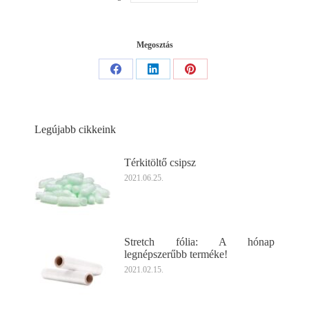
Megosztás
Share
Share
Share
on
on
on
Facebook
LinkedIn
Pinterest
Legújabb cikkeink
Térkitöltő csipsz
2021.06.25.
Stretch fólia: A hónap
legnépszerűbb terméke!
2021.02.15.