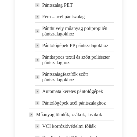
Pántszalag PET
Fém – acél pántszalag
Pánthüvely műanyag polipropilén
pántszalagokhoz
Pántológépek PP pántszalagokhoz
Pántkapocs textil és szőtt poliészter
pántszalaghoz
Pántszalagfeszítők szőtt
pántszalagokhoz
Automata keretes pántológépek
Pántológépek acél pántszalaghoz
Műanyag tömlők, zsákok, tasakok
VCI korrózióvédelmi fóliák