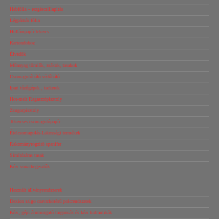
Habfólia – rezgéscsillapítás
Légpárnás fólia
Hullámpapír tekercs
Kartondoboz
Élvédők
Műanyag tömlők, zsákok, tasakok
Csomagolóháló védőháló
Ipari tűzőgépek , tackerek
Hot-melt Ragasztópisztoly
Zsugorpisztoly
Tekercses csomagolópapír
Ételcsomagolás-Lakossági termékek
Rakományrögzítő spanifer
Simítózáras tasak
Kézi vonalhegesztők
Használt állványrendszerek
Dexion salgo csavarkötésű polcrendszerek
Kézi, gépi árumozgató targoncák és kézi hidraulikák