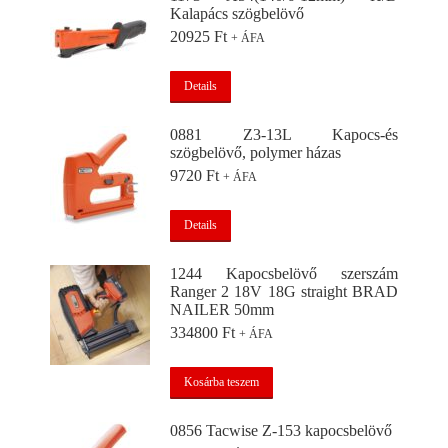
Kalapács szögbelövő
20925
Ft
+ ÁFA
Details
0881 Z3-13L Kapocs-és
szögbelövő, polymer házas
9720
Ft
+ ÁFA
Details
1244 Kapocsbelövő szerszám
Ranger 2 18V 18G straight BRAD
NAILER 50mm
334800
Ft
+ ÁFA
Kosárba teszem
0856 Tacwise Z-153 kapocsbelövő