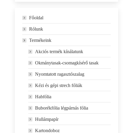
Főoldal
Rólunk
Termékeink
Akciós termék kínálatunk
Okmánytasak-csomagkísérő tasak
Nyomtatott ragasztószalag
Kézi és gépi strech fóliák
Habfólia
Buborékfólia légpárnás fólia
Hullámpapír
Kartondoboz