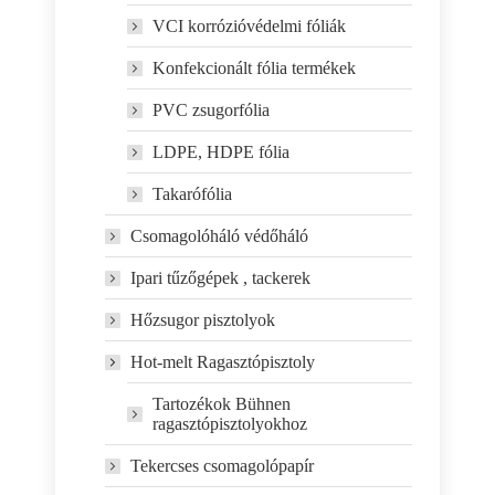
VCI korrózióvédelmi fóliák
Konfekcionált fólia termékek
PVC zsugorfólia
LDPE, HDPE fólia
Takarófólia
Csomagolóháló védőháló
Ipari tűzőgépek , tackerek
Hőzsugor pisztolyok
Hot-melt Ragasztópisztoly
Tartozékok Bühnen
ragasztópisztolyokhoz
Tekercses csomagolópapír