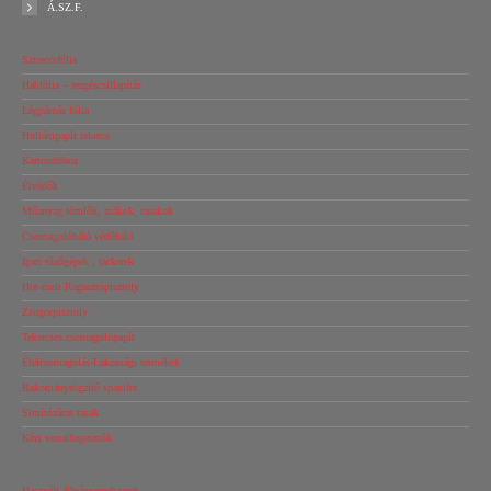
Á.SZ.F.
Sztreccsfólia
Habfólia – rezgéscsillapítás
Légpárnás fólia
Hullámpapír tekercs
Kartondoboz
Élvédők
Műanyag tömlők, zsákok, tasakok
Csomagolóháló védőháló
Ipari tűzőgépek , tackerek
Hot-melt Ragasztópisztoly
Zsugorpisztoly
Tekercses csomagolópapír
Ételcsomagolás-Lakossági termékek
Rakományrögzítő spanifer
Simítózáras tasak
Kézi vonalhegesztők
Használt állványrendszerek