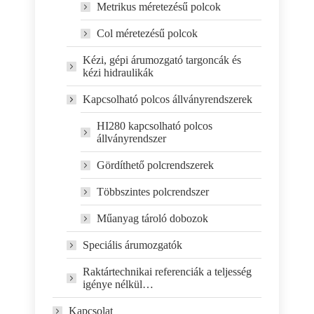
Metrikus méretezésű polcok
Col méretezésű polcok
Kézi, gépi árumozgató targoncák és
kézi hidraulikák
Kapcsolható polcos állványrendszerek
HI280 kapcsolható polcos
állványrendszer
Gördíthető polcrendszerek
Többszintes polcrendszer
Műanyag tároló dobozok
Speciális árumozgatók
Raktártechnikai referenciák a teljesség
igénye nélkül…
Kapcsolat