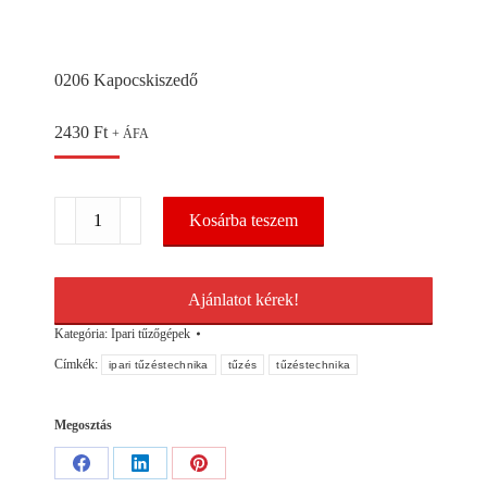
0206 Kapocskiszedő
2430
Ft
+ ÁFA
0206
Kosárba teszem
Kapocskiszedő
mennyiség
Ajánlatot kérek!
Kategória:
Ipari tűzőgépek
Címkék:
ipari tűzéstechnika
tűzés
tűzéstechnika
Megosztás
Share
Share
Share