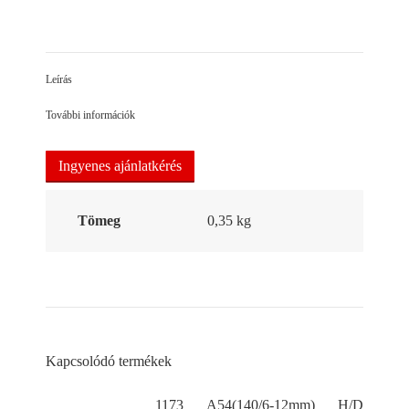
on
on
on
Facebook
LinkedIn
Pinterest
Leírás
További információk
Ingyenes ajánlatkérés
Tömeg
0,35 kg
Kapcsolódó termékek
1173 A54(140/6-12mm) H/D