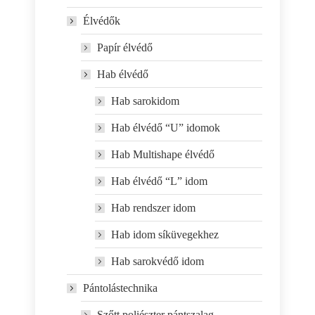
Élvédők
Papír élvédő
Hab élvédő
Hab sarokidom
Hab élvédő “U” idomok
Hab Multishape élvédő
Hab élvédő “L” idom
Hab rendszer idom
Hab idom síküvegekhez
Hab sarokvédő idom
Pántolástechnika
Szőtt poliészter pántszalag