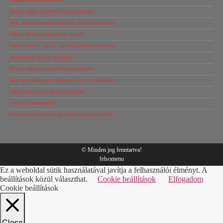
Dexion salgo csavarkötésű polcrendszerek
Kézi, gépi árumozgató targoncák és kézi hidraulikák
Raktári állványszerkezetek és elemek
Nehéz raklapos, raktári, logisztikai állványrendszerek
Automatizált tárolási rendszerek
Dexion salgo csavarkötésű polcrendszerek
Kézi, gépi árumozgató targoncák és kézi hidraulikák
Kapcsolható polcos állványrendszerek
Speciális árumozgatók
Raktártechnikai referenciák a teljesség igénye nélkül…
© Minden jog fenntartva!
felsomenu
Ez a weboldal sütik használatával javítja a felhasználói élményt. A
beállítások közül választhat.
Cookie beállítások
Elfogadom
Cookie beállítások
Close