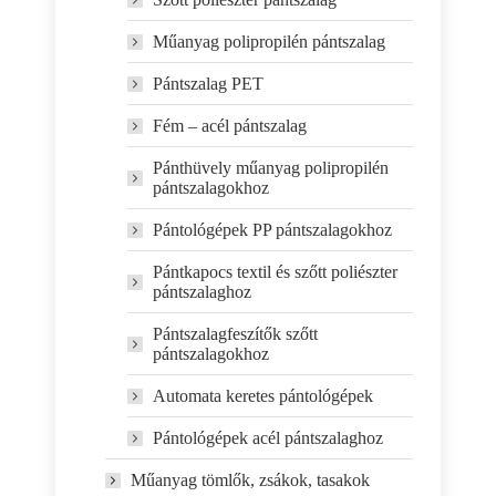
Műanyag polipropilén pántszalag
Pántszalag PET
Fém – acél pántszalag
Pánthüvely műanyag polipropilén
pántszalagokhoz
Pántológépek PP pántszalagokhoz
Pántkapocs textil és szőtt poliészter
pántszalaghoz
Pántszalagfeszítők szőtt
pántszalagokhoz
Automata keretes pántológépek
Pántológépek acél pántszalaghoz
Műanyag tömlők, zsákok, tasakok