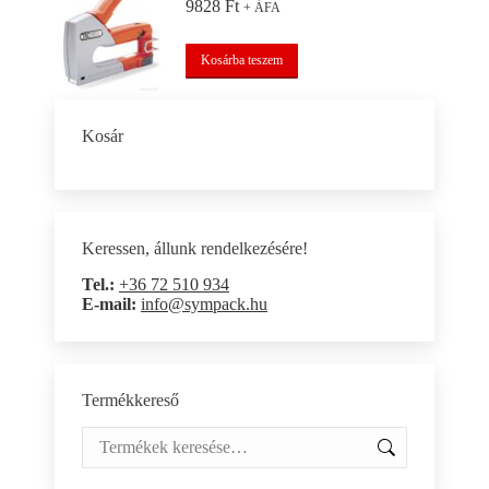
9828
Ft
+ ÁFA
Kosárba teszem
Kosár
Keressen, állunk rendelkezésére!
Tel.:
+36 72 510 934
E-mail:
info@sympack.hu
Termékkereső