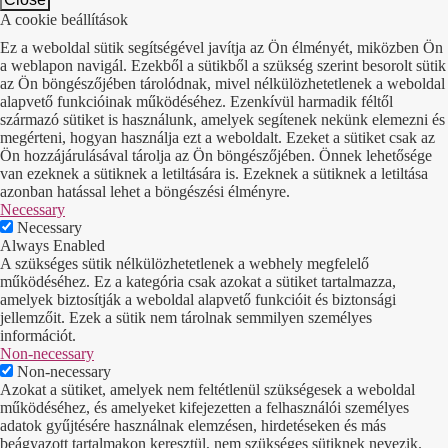
A cookie beállítások
Ez a weboldal sütik segítségével javítja az Ön élményét, miközben Ön
a weblapon navigál. Ezekből a sütikből a szükség szerint besorolt sütik
az Ön böngészőjében tárolódnak, mivel nélkülözhetetlenek a weboldal
alapvető funkcióinak működéséhez. Ezenkívül harmadik féltől
származó sütiket is használunk, amelyek segítenek nekünk elemezni és
megérteni, hogyan használja ezt a weboldalt. Ezeket a sütiket csak az
Ön hozzájárulásával tárolja az Ön böngészőjében. Önnek lehetősége
van ezeknek a sütiknek a letiltására is. Ezeknek a sütiknek a letiltása
azonban hatással lehet a böngészési élményre.
Necessary
Necessary
Always Enabled
A szükséges sütik nélkülözhetetlenek a webhely megfelelő
működéséhez. Ez a kategória csak azokat a sütiket tartalmazza,
amelyek biztosítják a weboldal alapvető funkcióit és biztonsági
jellemzőit. Ezek a sütik nem tárolnak semmilyen személyes
információt.
Non-necessary
Non-necessary
Azokat a sütiket, amelyek nem feltétlenül szükségesek a weboldal
működéséhez, és amelyeket kifejezetten a felhasználói személyes
adatok gyűjtésére használnak elemzésen, hirdetéseken és más
beágyazott tartalmakon keresztül, nem szükséges sütiknek nevezik.