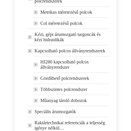
polcrendszerek
Metrikus méretezésű polcok
Col méretezésű polcok
Kézi, gépi árumozgató targoncák és
kézi hidraulikák
Kapcsolható polcos állványrendszerek
HI280 kapcsolható polcos
állványrendszer
Gördíthető polcrendszerek
Többszintes polcrendszer
Műanyag tároló dobozok
Speciális árumozgatók
Raktártechnikai referenciák a teljesség
igénye nélkül…