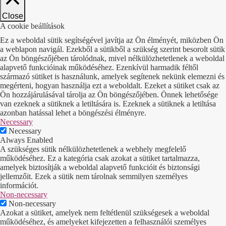
Close
A cookie beállítások
Ez a weboldal sütik segítségével javítja az Ön élményét, miközben Ön
a weblapon navigál. Ezekből a sütikből a szükség szerint besorolt sütik
az Ön böngészőjében tárolódnak, mivel nélkülözhetetlenek a weboldal
alapvető funkcióinak működéséhez. Ezenkívül harmadik féltől
származó sütiket is használunk, amelyek segítenek nekünk elemezni és
megérteni, hogyan használja ezt a weboldalt. Ezeket a sütiket csak az
Ön hozzájárulásával tárolja az Ön böngészőjében. Önnek lehetősége
van ezeknek a sütiknek a letiltására is. Ezeknek a sütiknek a letiltása
azonban hatással lehet a böngészési élményre.
Necessary
Necessary
Always Enabled
A szükséges sütik nélkülözhetetlenek a webhely megfelelő
működéséhez. Ez a kategória csak azokat a sütiket tartalmazza,
amelyek biztosítják a weboldal alapvető funkcióit és biztonsági
jellemzőit. Ezek a sütik nem tárolnak semmilyen személyes
információt.
Non-necessary
Non-necessary
Azokat a sütiket, amelyek nem feltétlenül szükségesek a weboldal
működéséhez, és amelyeket kifejezetten a felhasználói személyes