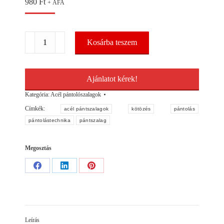
980
Ft
+ ÁFA
Acél
Kosárba teszem
pántolószalag
16x0,5m
/
tekercs
Ajánlatot kérek!
mennyiség
Kategória:
Acél pántolószalagok
Címkék:
acél pántszalagok
kötözés
pántolás
pántolástechnika
pántszalag
Megosztás
Share
Share
Share
on
on
on
Facebook
LinkedIn
Pinterest
Leírás