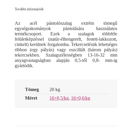
További információk
Az acél pántolószalag extrém tömegű
egységrakományok pántolására használatos
termékcsoport. Ezek a szalagok többféle
felületképzéssel (natúr-élhengerelt, festett-lakkozott,
cinkelt) kerülnek forgalomba. Tekercselésük lehetséges
ribbon (egy pályás) vagy oszcillált (három pályás)
tekercsekben. Szalagszélességben 13-16-32 mm
anyagvastagságban alapján 0,5-től 0,8- mm-ig
gyártódik.
Tömeg
20 kg
Méret
16×0,5/kg
,
16×0,6/kg