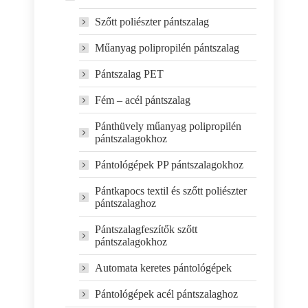
Szőtt poliészter pántszalag
Műanyag polipropilén pántszalag
Pántszalag PET
Fém – acél pántszalag
Pánthüvely műanyag polipropilén
pántszalagokhoz
Pántológépek PP pántszalagokhoz
Pántkapocs textil és szőtt poliészter
pántszalaghoz
Pántszalagfeszítők szőtt
pántszalagokhoz
Automata keretes pántológépek
Pántológépek acél pántszalaghoz