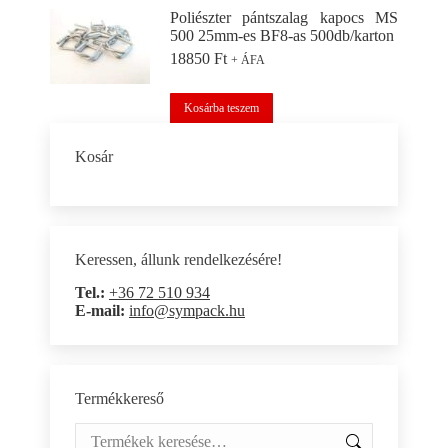
Poliészter pántszalag kapocs MS
500 25mm-es BF8-as 500db/karton
18850
Ft
+ ÁFA
Kosárba teszem
Kosár
Keressen, állunk rendelkezésére!
Tel.:
+36 72 510 934
E-mail:
info@sympack.hu
Termékkereső