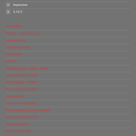
Impresszum
Á.SZ.F.
Sztreccsfólia
Habfólia – rezgéscsillapítás
Légpárnás fólia
Hullámpapír tekercs
Kartondoboz
Élvédők
Műanyag tömlők, zsákok, tasakok
Csomagolóháló védőháló
Ipari tűzőgépek , tackerek
Hot-melt Ragasztópisztoly
Zsugorpisztoly
Tekercses csomagolópapír
Ételcsomagolás-Lakossági termékek
Rakományrögzítő spanifer
Simítózáras tasak
Kézi vonalhegesztők