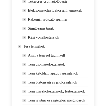
Tekercses csomagolópapír
Ételcsomagolás-Lakossági termékek
Rakományrögzítő spanifer
Simítózáras tasak
Kézi vonalhegesztők
Tesa termékek
Amit a tesa-ról tudni kell
Tesa csomagolószalagok
Tesa kétoldalt tapadó ragszalagok
Tesa biztonsági és jelölőszalagok
Tesa maszkolószalagok, festőszalagok
Tesa javítási és szigetelési megoldások