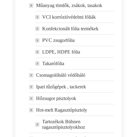
Műanyag tömlők, zsákok, tasakok
VCI korrózióvédelmi fóliák
Konfekcionált fólia termékek
PVC zsugorfólia
LDPE, HDPE fólia
Takarófólia
Csomagolóháló védőháló
Ipari tűzőgépek , tackerek
Hőzsugor pisztolyok
Hot-melt Ragasztópisztoly
Tartozékok Bühnen
ragasztópisztolyokhoz