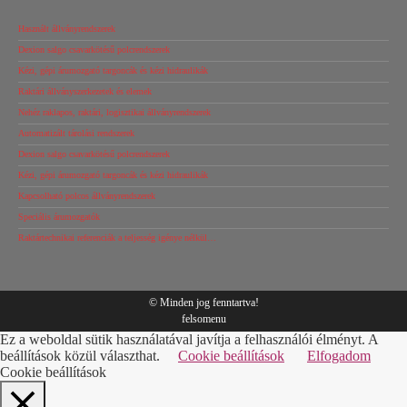
Használt állványrendszerek
Dexion salgo csavarkötésű polcrendszerek
Kézi, gépi árumozgató targoncák és kézi hidraulikák
Raktári állványszerkezetek és elemek
Nehéz raklapos, raktári, logisztikai állványrendszerek
Automatizált tárolási rendszerek
Dexion salgo csavarkötésű polcrendszerek
Kézi, gépi árumozgató targoncák és kézi hidraulikák
Kapcsolható polcos állványrendszerek
Speciális árumozgatók
Raktártechnikai referenciák a teljesség igénye nélkül…
© Minden jog fenntartva!
felsomenu
Ez a weboldal sütik használatával javítja a felhasználói élményt. A
beállítások közül választhat.
Cookie beállítások
Elfogadom
Cookie beállítások