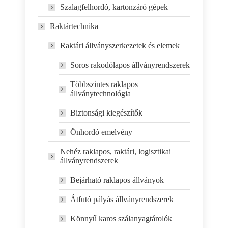
Szalagfelhordó, kartonzáró gépek
Raktártechnika
Raktári állványszerkezetek és elemek
Soros rakodólapos állványrendszerek
Többszintes raklapos
állványtechnológia
Biztonsági kiegészítők
Önhordó emelvény
Nehéz raklapos, raktári, logisztikai
állványrendszerek
Bejárható raklapos állványok
Átfutó pályás állványrendszerek
Könnyű karos szálanyagtárolók