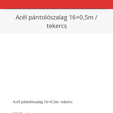
Acél pántolószalag 16×0,5m /
tekercs
You are here:
Acél pántolószalag 16×0,5m / tekercs