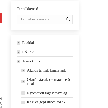
Termékkereső
Főoldal
Rólunk
Termékeink
Akciós termék kínálatunk
Okmánytasak-csomagkísérő
tasak
Nyomtatott ragasztószalag
et
Kézi és gépi strech fóliák
n,
st