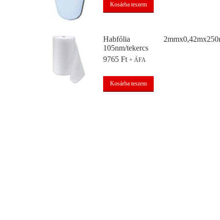
Kosárba teszem
Habfólia 2mmx0,42mx250
105nm/tekercs
9765
Ft
+ ÁFA
Kosárba teszem