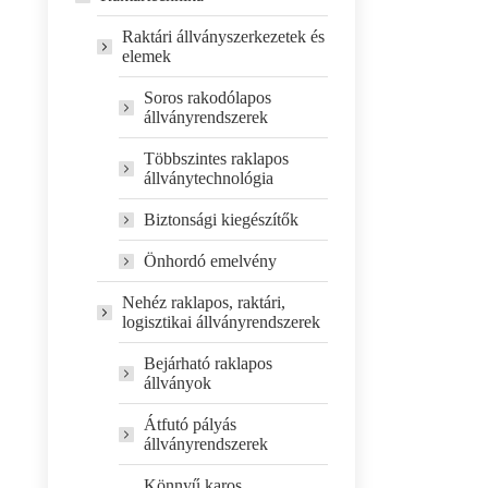
Raktári állványszerkezetek és
elemek
Soros rakodólapos
állványrendszerek
Többszintes raklapos
állványtechnológia
Biztonsági kiegészítők
Önhordó emelvény
Nehéz raklapos, raktári,
logisztikai állványrendszerek
Bejárható raklapos
állványok
Átfutó pályás
állványrendszerek
Könnyű karos