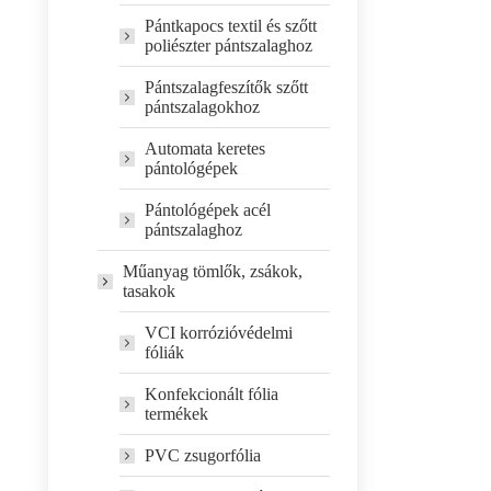
Pántkapocs textil és szőtt
poliészter pántszalaghoz
Pántszalagfeszítők szőtt
pántszalagokhoz
Automata keretes
pántológépek
Pántológépek acél
pántszalaghoz
Műanyag tömlők, zsákok,
tasakok
VCI korrózióvédelmi
fóliák
Konfekcionált fólia
termékek
PVC zsugorfólia