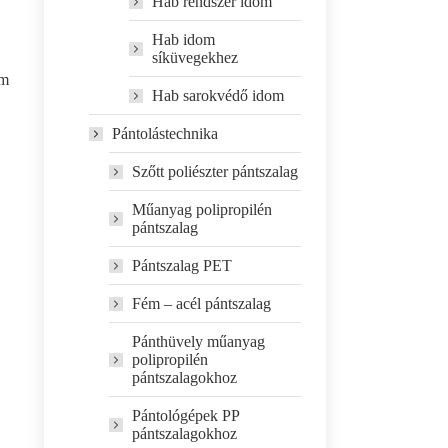
Hab rendszer idom
Hab idom
síküvegekhez
m
Hab sarokvédő idom
Pántolástechnika
Szőtt poliészter pántszalag
Műanyag polipropilén
pántszalag
Pántszalag PET
Fém – acél pántszalag
Pánthüvely műanyag
polipropilén
pántszalagokhoz
Pántológépek PP
pántszalagokhoz