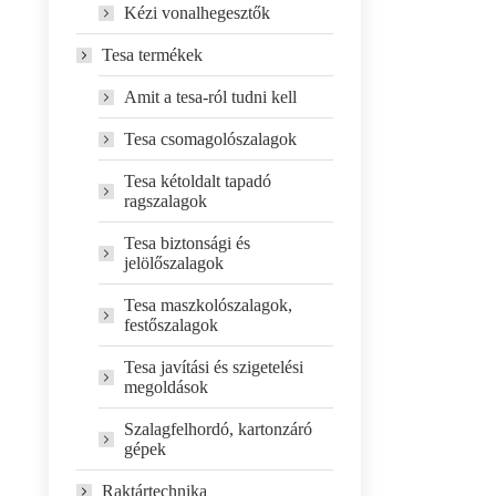
Kézi vonalhegesztők
Tesa termékek
Amit a tesa-ról tudni kell
Tesa csomagolószalagok
Tesa kétoldalt tapadó
ragszalagok
Tesa biztonsági és
jelölőszalagok
Tesa maszkolószalagok,
festőszalagok
Tesa javítási és szigetelési
megoldások
Szalagfelhordó, kartonzáró
gépek
Raktártechnika