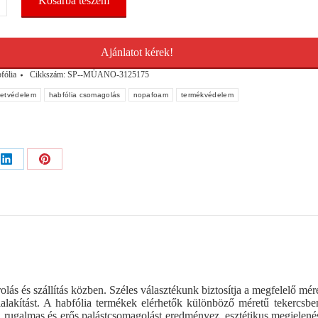
Kosárba teszem
mx175m
ekercs
Ajánlatot kérek!
fólia
Cikkszám:
SP--MÜANO-3125175
letvédelem
habfólia csomagolás
nopafoam
termékvédelem
Share
Share
on
on
ok
LinkedIn
Pinterest
olás és szállítás közben. Széles választékunk biztosítja a megfelelő mér
kialakítást. A habfólia termékek elérhetők különböző méretű tekercsbe
 rugalmas és erős palástcsomagolást eredményez, esztétikus megjelené