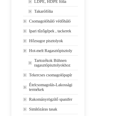
LDPE, HDPE fólia
Takarófólia
Csomagolóháló védőháló
Ipari tűzőgépek , tackerek
Hőzsugor pisztolyok
Hot-melt Ragasztópisztoly
Tartozékok Bühnen
ragasztópisztolyokhoz
Tekercses csomagolópapír
Ételcsomagolás-Lakossági
termékek
Rakományrögzítő spanifer
Simítózáras tasak