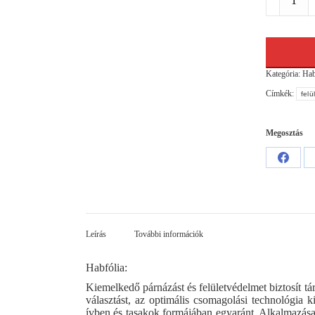
3mmx1,25
218,75nm/t
mennyiség
Kategória:
Hab
Címkék:
felü
Megosztás
Share
on
Facebo
Leírás
További információk
Habfólia:
Kiemelkedő párnázást és felületvédelmet biztosít tár
választást, az optimális csomagolási technológia 
ívben és tasakok formájában egyaránt. Alkalmazása