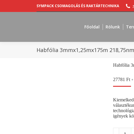
SYMPACK CSOMAGOLÁS ÉS RAKTÁRTECHNIKA
Főoldal
Rólunk
Ter
Habfólia 3mmx1,25mx175m 218,75nm
Habfólia 
27781
Ft
+
Kiemelkedő 
választéku
technológi
igények kö
Habfólia