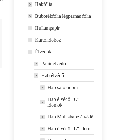
Habfólia
Buborékfólia légpárnás fólia
Hullámpapír
Kartondoboz
Élvédők
Papír élvédő
Hab élvédő
Hab sarokidom
Hab élvédő “U”
idomok
Hab Multishape élvédő
Hab élvédő “L” idom