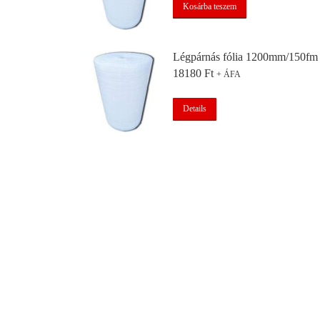
Kosárba teszem
Légpárnás fólia 1200mm/150fm
18180
Ft
+ ÁFA
Details