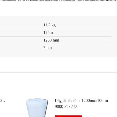
11,2 kg
175m
1250 mm
3mm
 3L
Légpárnás fólia 1200mm/100fm
9000
Ft
+ ÁFA