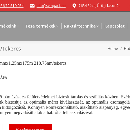
+36 72 510 934
info@sympack.hu
7634 Pécs, Ürögi fasor 2.
mékeink
Tesa termékek
Raktártechnika
Kapcsolat
/tekercs
You are her
Home
Hab
3mmx1,25mx175m 218,75nm/tekercs
 ÁFA
párnázást és felületvédelmet biztosít tárolás és szállítás közben. Szél
nk biztosítja az optimális méret kiválasztását, az optimális csomagolá
a kidolgozását. Könnyen konfekcionálható, alakítható alapanyag, egye
nnyen megvalósíthatók a habfólia felhasználásával.