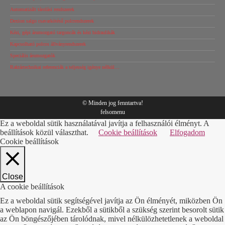
Automatizált tárolási rendszerek
Dexion salgo csavarkötésű polcrendszerek
Kézi, gépi árumozgató targoncák és kézi hidraulikák
Kapcsolható polcos állványrendszerek
Speciális árumozgatók
Raktártechnikai referenciák a teljesség igénye nélkül…
© Minden jog fenntartva!
felsomenu
Ez a weboldal sütik használatával javítja a felhasználói élményt. A
beállítások közül választhat.
Cookie beállítások
Elfogadom
Cookie beállítások
Close
A cookie beállítások
Ez a weboldal sütik segítségével javítja az Ön élményét, miközben Ön
a weblapon navigál. Ezekből a sütikből a szükség szerint besorolt sütik
az Ön böngészőjében tárolódnak, mivel nélkülözhetetlenek a weboldal