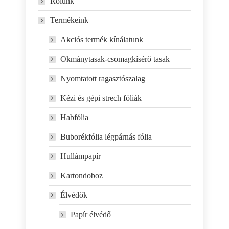
Rólunk
Termékeink
Akciós termék kínálatunk
Okmánytasak-csomagkísérő tasak
Nyomtatott ragasztószalag
Kézi és gépi strech fóliák
Habfólia
Buborékfólia légpárnás fólia
Hullámpapír
Kartondoboz
Élvédők
Papír élvédő