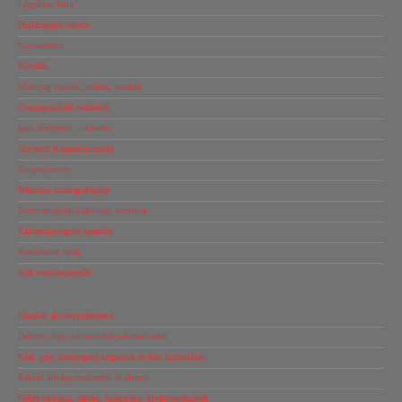
Légpárnás fólia
Hullámpapír tekercs
Kartondoboz
Élvédők
Műanyag tömlők, zsákok, tasakok
Csomagolóháló védőháló
Ipari tűzőgépek , tackerek
Hot-melt Ragasztópisztoly
Zsugorpisztoly
Tekercses csomagolópapír
Ételcsomagolás-Lakossági termékek
Rakományrögzítő spanifer
Simítózáras tasak
Kézi vonalhegesztők
Használt állványrendszerek
Dexion salgo csavarkötésű polcrendszerek
Kézi, gépi árumozgató targoncák és kézi hidraulikák
Raktári állványszerkezetek és elemek
Nehéz raklapos, raktári, logisztikai állványrendszerek