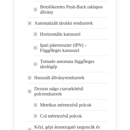
Betolókeretes Push-Back raklapos
állvány
Automatizált tárolási rendszerek
Horizontális karusszel
Ipari páternoszter (IPN) –
Függőleges karusszel
Tornado automata függőleges
tárológép
Használt állványrendszerek
Dexion salgo csavarkötésű
polcrendszerek
Metrikus méretezésű polcok
Col méretezésű polcok
Kézi, gépi árumozgató targoncák és