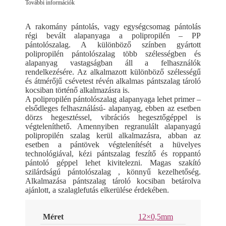
További információk
A rakomány pántolás, vagy egységcsomag pántolás
régi bevált alapanyaga a polipropilén – PP
pántolószalag. A különböző színben gyártott
polipropilén pántolószalag több szélességben és
alapanyag vastagságban áll a felhasználók
rendelkezésére. Az alkalmazott különböző szélességű
és átmérőjű csévetest révén alkalmas pántszalag tároló
kocsiban történő alkalmazásra is.
A polipropilén pántolószalag alapanyaga lehet primer –
elsődleges felhasználású- alapanyag, ebben az esetben
dörzs hegesztéssel, vibrációs hegesztőgéppel is
végteleníthető. Amennyiben regranulált alapanyagú
polipropilén szalag kerül alkalmazásra, abban az
esetben a pántövek végtelenítését a hüvelyes
technológiával, kézi pántszalag feszítő és roppantó
pántoló géppel lehet kivitelezni. Magas szakító
szilárdságú pántolószalag , könnyű kezelhetőség.
Alkalmazása pántszalag tároló kocsiban betárolva
ajánlott, a szalaglefutás elkerülése érdekében.
Méret
12×0,5mm