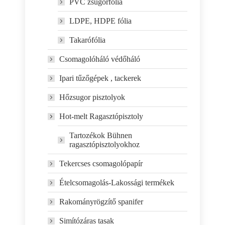
PVC zsugorfólia
LDPE, HDPE fólia
Takarófólia
Csomagolóháló védőháló
Ipari tűzőgépek , tackerek
Hőzsugor pisztolyok
Hot-melt Ragasztópisztoly
Tartozékok Bühnen
ragasztópisztolyokhoz
Tekercses csomagolópapír
Ételcsomagolás-Lakossági termékek
Rakományrögzítő spanifer
Simítózáras tasak