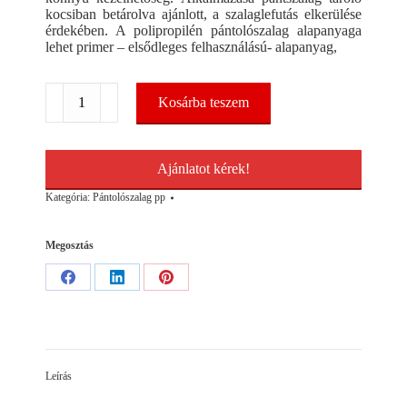
kocsiban betárolva ajánlott, a szalaglefutás elkerülése
érdekében. A polipropilén pántolószalag alapanyaga
lehet primer – elsődleges felhasználású- alapanyag,
Kézi
Kosárba teszem
pántolószalag
pp
12x0,5mm
2400m/tek
Ajánlatot kérek!
fehér
mennyiség
Kategória:
Pántolószalag pp
Megosztás
Share
Share
Share
on
on
on
Facebook
LinkedIn
Pinterest
Leírás