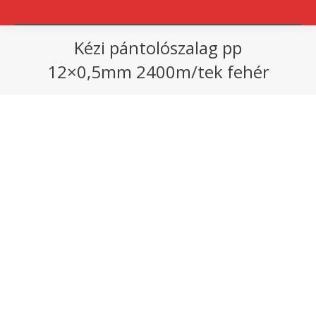
Kézi pántolószalag pp
12×0,5mm 2400m/tek fehér
You are here: