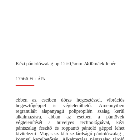
Kézi pántolószalag pp 12×0,5mm 2400m/tek fehér
17566
Ft
+ ÁFA
ebben az esetben dörzs hegesztéssel, vibrációs
hegesztőgéppel is végteleníthető. Amennyiben
regranulált alapanyagú polipropilén szalag kerül
alkalmazásra, abban az esetben a pántövek
végtelenítését a hüvelyes technológiával, kézi
pántszalag feszítő és roppantó pántoló géppel lehet
kivitelezni. Magas szakító szilárdságú pántolószalag ,
könnyű kezelhetőség. Alkalmazása pántszalag tároló