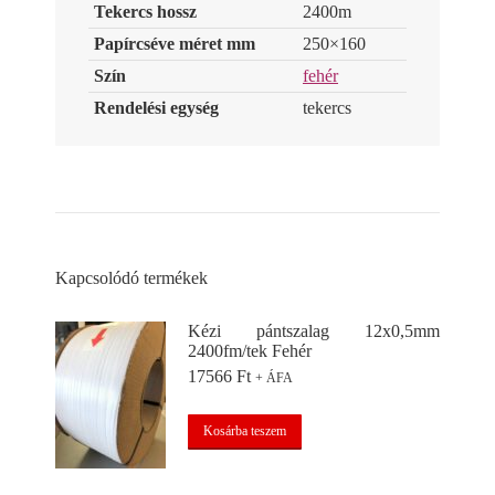
Tekercs hossz
2400m
Papírcséve méret mm
250×160
Szín
fehér
Rendelési egység
tekercs
Kapcsolódó termékek
Kézi pántszalag 12x0,5mm
2400fm/tek Fehér
17566
Ft
+ ÁFA
Kosárba teszem