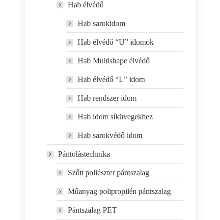
Hab élvédő
Hab sarokidom
Hab élvédő “U” idomok
Hab Multishape élvédő
Hab élvédő “L” idom
Hab rendszer idom
Hab idom síküvegekhez
Hab sarokvédő idom
Pántolástechnika
Szőtt poliészter pántszalag
Műanyag polipropilén pántszalag
Pántszalag PET