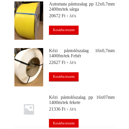
Automata pántszalag pp 12x0,7mm
2400m/tek sárga
20672
Ft
+ ÁFA
Kosárba teszem
Kézi pántolószalag 16x0,7mm
1400fm/tek Fehér
22627
Ft
+ ÁFA
Kosárba teszem
Kézi pántolószalag pp 16x07mm
1400m/tek fekete
21336
Ft
+ ÁFA
Kosárba teszem