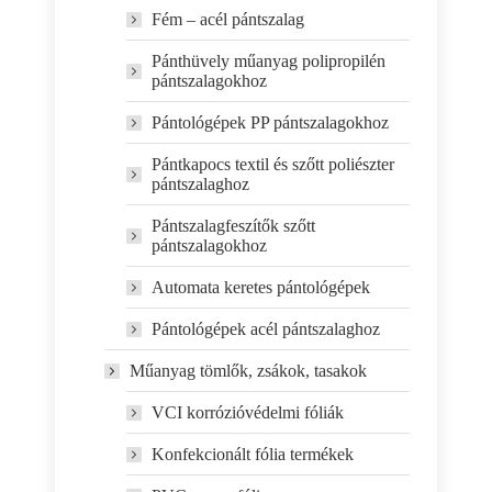
Fém – acél pántszalag
Pánthüvely műanyag polipropilén
pántszalagokhoz
Pántológépek PP pántszalagokhoz
Pántkapocs textil és szőtt poliészter
pántszalaghoz
Pántszalagfeszítők szőtt
pántszalagokhoz
Automata keretes pántológépek
Pántológépek acél pántszalaghoz
Műanyag tömlők, zsákok, tasakok
VCI korrózióvédelmi fóliák
Konfekcionált fólia termékek