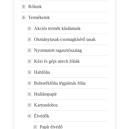
Rólunk
Termékeink
Akciós termék kínálatunk
Okmánytasak-csomagkísérő tasak
Nyomtatott ragasztószalag
Kézi és gépi strech fóliák
Habfólia
Buborékfólia légpárnás fólia
Hullámpapír
Kartondoboz
Élvédők
Papír élvédő