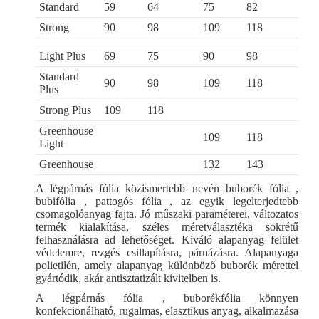
Standard
59
64
75
82
Strong
90
98
109
118
Light Plus
69
75
90
98
Standard
90
98
109
118
Plus
Strong Plus
109
118
Greenhouse
109
118
Light
Greenhouse
132
143
A légpárnás fólia közismertebb nevén buborék fólia ,
bubifólia , pattogós fólia , az egyik legelterjedtebb
csomagolóanyag fajta. Jó műszaki paraméterei, változatos
termék kialakítása, széles méretválasztéka sokrétű
felhasználásra ad lehetőséget. Kiváló alapanyag felület
védelemre, rezgés csillapításra, párnázásra. Alapanyaga
polietilén, amely alapanyag különböző buborék mérettel
gyártódik, akár antisztatizált kivitelben is.
A légpárnás fólia , buborékfólia könnyen
konfekcionálható, rugalmas, elasztikus anyag, alkalmazása