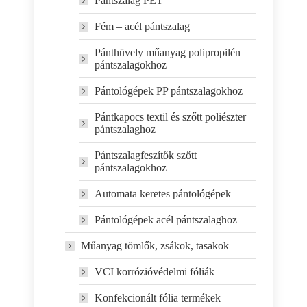
Pántszalag PET
Fém – acél pántszalag
Pánthüvely műanyag polipropilén
pántszalagokhoz
Pántológépek PP pántszalagokhoz
Pántkapocs textil és szőtt poliészter
pántszalaghoz
Pántszalagfeszítők szőtt
pántszalagokhoz
Automata keretes pántológépek
Pántológépek acél pántszalaghoz
Műanyag tömlők, zsákok, tasakok
VCI korrózióvédelmi fóliák
Konfekcionált fólia termékek