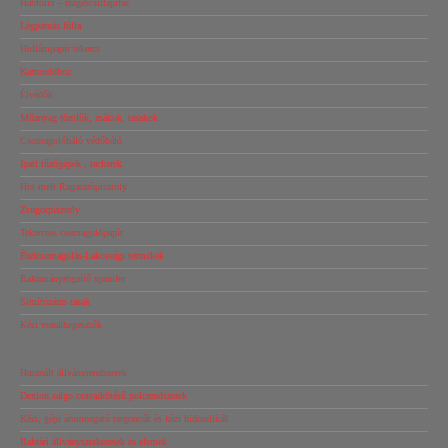
Habfólia – rezgéscsillapítás
Légpárnás fólia
Hullámpapír tekercs
Kartondoboz
Élvédők
Műanyag tömlők, zsákok, tasakok
Csomagolóháló védőháló
Ipari tűzőgépek , tackerek
Hot-melt Ragasztópisztoly
Zsugorpisztoly
Tekercses csomagolópapír
Ételcsomagolás-Lakossági termékek
Rakományrögzítő spanifer
Simítózáras tasak
Kézi vonalhegesztők
Használt állványrendszerek
Dexion salgo csavarkötésű polcrendszerek
Kézi, gépi árumozgató targoncák és kézi hidraulikák
Raktári állványszerkezetek és elemek