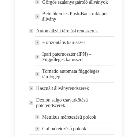
Görgős szálanyagtároló állványok
Betolókeretes Push-Back raklapos
állvány
Automatizált tárolási rendszerek
Horizontális karusszel
Ipari páternoszter (IPN) –
Függőleges karusszel
Tornado automata függőleges
tárológép
Használt állványrendszerek
Dexion salgo csavarkötésű
polcrendszerek
Metrikus méretezésű polcok
Col méretezésű polcok