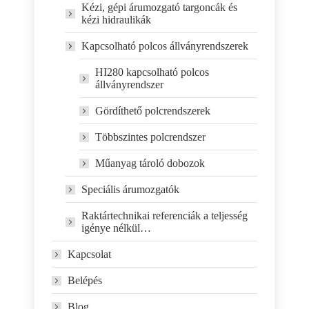
Kézi, gépi árumozgató targoncák és
kézi hidraulikák
Kapcsolható polcos állványrendszerek
HI280 kapcsolható polcos
állványrendszer
Gördíthető polcrendszerek
Többszintes polcrendszer
Műanyag tároló dobozok
Speciális árumozgatók
Raktártechnikai referenciák a teljesség
igénye nélkül…
Kapcsolat
Belépés
Blog