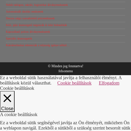
Nehéz raklapos, raktári, logisztikai állványrendszerek
Automatizált tárolási rendszerek
Dexion salgo csavarkötésű polcrendszerek
Kézi, gépi árumozgató targoncák és kézi hidraulikák
Kapcsolható polcos állványrendszerek
Speciális árumozgatók
Raktártechnikai referenciák a teljesség igénye nélkül…
© Minden jog fenntartva!
felsomenu
Ez a weboldal sütik használatával javítja a felhasználói élményt. A
beállítások közül választhat.
Cookie beállítások
Elfogadom
Cookie beállítások
Close
A cookie beállítások
Ez a weboldal sütik segítségével javítja az Ön élményét, miközben Ön
a weblapon navigál. Ezekből a sütikből a szükség szerint besorolt sütik