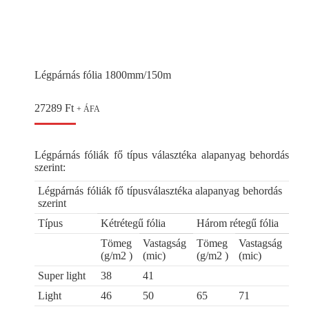
Légpárnás fólia 1800mm/150m
27289
Ft
+ ÁFA
Légpárnás fóliák fő típus választéka alapanyag behordás
szerint:
Légpárnás fóliák fő típusválasztéka alapanyag behordás
szerint
Típus
Kétrétegű fólia
Három rétegű fólia
Tömeg
Vastagság
Tömeg
Vastagság
(g/m2 )
(mic)
(g/m2 )
(mic)
Super light
38
41
Light
46
50
65
71