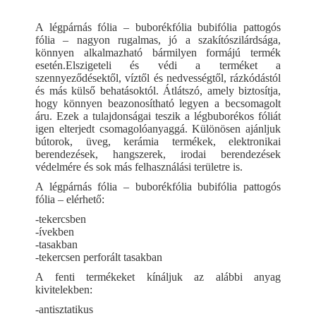
A légpárnás fólia – buborékfólia bubifólia pattogós
fólia – nagyon rugalmas, jó a szakítószilárdsága,
könnyen alkalmazható bármilyen formájú termék
esetén.Elszigeteli és védi a terméket a
szennyeződésektől, víztől és nedvességtől, rázkódástól
és más külső behatásoktól. Átlátszó, amely biztosítja,
hogy könnyen beazonosítható legyen a becsomagolt
áru. Ezek a tulajdonságai teszik a légbuborékos fóliát
igen elterjedt csomagolóanyaggá. Különösen ajánljuk
bútorok, üveg, kerámia termékek, elektronikai
berendezések, hangszerek, irodai berendezések
védelmére és sok más felhasználási területre is.
A légpárnás fólia – buborékfólia bubifólia pattogós
fólia – elérhető:
-tekercsben
-ívekben
-tasakban
-tekercsen perforált tasakban
A fenti termékeket kínáljuk az alábbi anyag
kivitelekben:
-antisztatikus