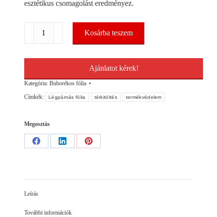
esztétikus csomagolást eredményez.
Légpárnás
Kosárba teszem
fólia
1800mm/150m
mennyiség
Ajánlatot kérek!
Kategória:
Buborékos fólia
Címkék:
Légpárnás fólia
térkitöltés
termékvédelem
Megosztás
Share
Share
Share
on
on
on
Facebook
LinkedIn
Pinterest
Leírás
További információk