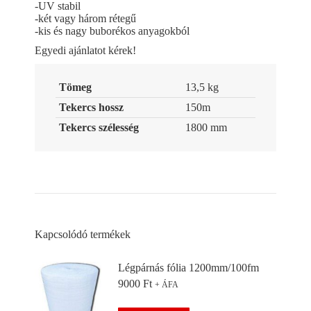
-UV stabil
-két vagy három rétegű
-kis és nagy buborékos anyagokból
Egyedi ajánlatot kérek!
Tömeg
13,5 kg
Tekercs hossz
150m
Tekercs szélesség
1800 mm
Kapcsolódó termékek
Légpárnás fólia 1200mm/100fm
9000
Ft
+ ÁFA