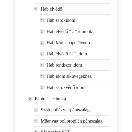
Hab élvédő
Hab sarokidom
Hab élvédő “U” idomok
Hab Multishape élvédő
Hab élvédő “L” idom
Hab rendszer idom
Hab idom síküvegekhez
Hab sarokvédő idom
Pántolástechnika
Szőtt poliészter pántszalag
Műanyag polipropilén pántszalag