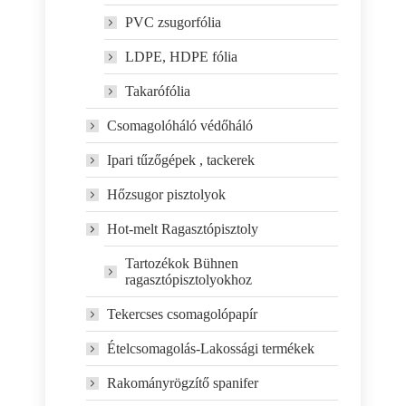
PVC zsugorfólia
LDPE, HDPE fólia
Takarófólia
Csomagolóháló védőháló
Ipari tűzőgépek , tackerek
Hőzsugor pisztolyok
Hot-melt Ragasztópisztoly
Tartozékok Bühnen
ragasztópisztolyokhoz
Tekercses csomagolópapír
Ételcsomagolás-Lakossági termékek
Rakományrögzítő spanifer