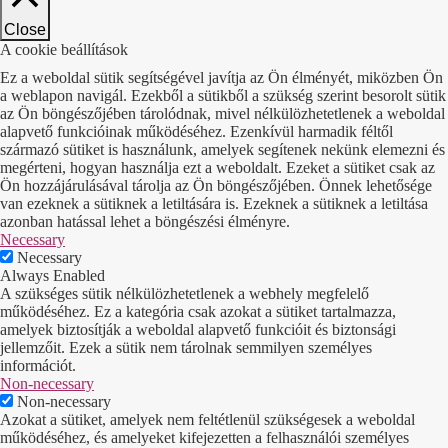
Close
A cookie beállítások
Ez a weboldal sütik segítségével javítja az Ön élményét, miközben Ön
a weblapon navigál. Ezekből a sütikből a szükség szerint besorolt sütik
az Ön böngészőjében tárolódnak, mivel nélkülözhetetlenek a weboldal
alapvető funkcióinak működéséhez. Ezenkívül harmadik féltől
származó sütiket is használunk, amelyek segítenek nekünk elemezni és
megérteni, hogyan használja ezt a weboldalt. Ezeket a sütiket csak az
Ön hozzájárulásával tárolja az Ön böngészőjében. Önnek lehetősége
van ezeknek a sütiknek a letiltására is. Ezeknek a sütiknek a letiltása
azonban hatással lehet a böngészési élményre.
Necessary
Necessary
Always Enabled
A szükséges sütik nélkülözhetetlenek a webhely megfelelő
működéséhez. Ez a kategória csak azokat a sütiket tartalmazza,
amelyek biztosítják a weboldal alapvető funkcióit és biztonsági
jellemzőit. Ezek a sütik nem tárolnak semmilyen személyes
információt.
Non-necessary
Non-necessary
Azokat a sütiket, amelyek nem feltétlenül szükségesek a weboldal
működéséhez, és amelyeket kifejezetten a felhasználói személyes