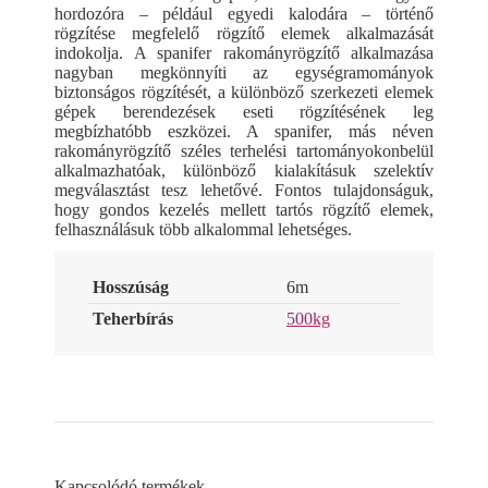
hordozóra – például egyedi kalodára – történő
rögzítése megfelelő rögzítő elemek alkalmazását
indokolja. A spanifer rakományrögzítő alkalmazása
nagyban megkönnyíti az egységramományok
biztonságos rögzítését, a különböző szerkezeti elemek
gépek berendezések eseti rögzítésének leg
megbízhatóbb eszközei. A spanifer, más néven
rakományrögzítő széles terhelési tartományokonbelül
alkalmazhatóak, különböző kialakításuk szelektív
megválasztást tesz lehetővé. Fontos tulajdonságuk,
hogy gondos kezelés mellett tartós rögzítő elemek,
felhasználásuk több alkalommal lehetséges.
Hosszúság
6m
Teherbírás
500kg
Kapcsolódó termékek