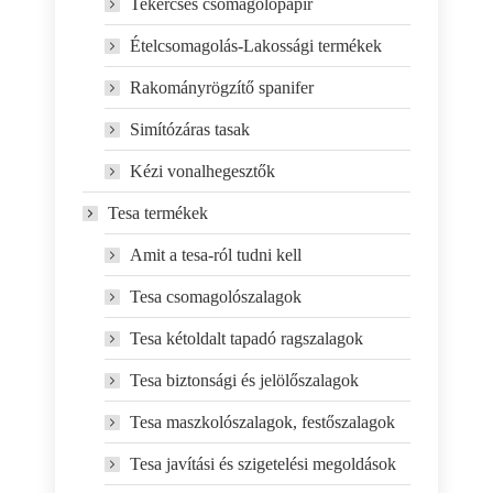
Tekercses csomagolópapír
Ételcsomagolás-Lakossági termékek
Rakományrögzítő spanifer
Simítózáras tasak
Kézi vonalhegesztők
Tesa termékek
Amit a tesa-ról tudni kell
Tesa csomagolószalagok
Tesa kétoldalt tapadó ragszalagok
Tesa biztonsági és jelölőszalagok
Tesa maszkolószalagok, festőszalagok
Tesa javítási és szigetelési megoldások