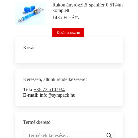
Rakományrögzítő spanifer 0,5T/4m
komplett
1435
Ft
+ ÁFA
Kosárba teszem
Kosár
Keressen, állunk rendelkezésére!
Tel.:
+36 72 510 934
E-mail:
info@sympack.hu
Termékkereső