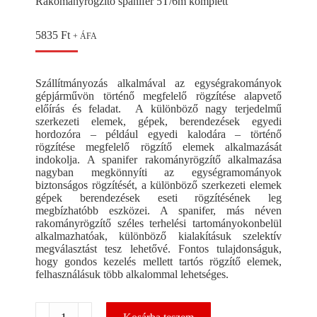
Rakományrögzítő spanifer 5T/6m komplett
5835
Ft
+ ÁFA
Szállítmányozás alkalmával az egységrakományok
gépjárművön történő megfelelő rögzítése alapvető
előírás és feladat. A különböző nagy terjedelmű
szerkezeti elemek, gépek, berendezések egyedi
hordozóra – például egyedi kalodára – történő
rögzítése megfelelő rögzítő elemek alkalmazását
indokolja. A spanifer rakományrögzítő alkalmazása
nagyban megkönnyíti az egységramományok
biztonságos rögzítését, a különböző szerkezeti elemek
gépek berendezések eseti rögzítésének leg
megbízhatóbb eszközei. A spanifer, más néven
rakományrögzítő széles terhelési tartományokonbelül
alkalmazhatóak, különböző kialakításuk szelektív
megválasztást tesz lehetővé. Fontos tulajdonságuk,
hogy gondos kezelés mellett tartós rögzítő elemek,
felhasználásuk több alkalommal lehetséges.
Rakományrögzítő