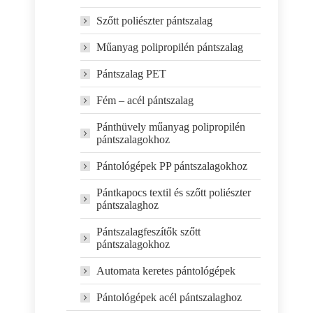
Szőtt poliészter pántszalag
Műanyag polipropilén pántszalag
Pántszalag PET
Fém – acél pántszalag
Pánthüvely műanyag polipropilén
pántszalagokhoz
Pántológépek PP pántszalagokhoz
Pántkapocs textil és szőtt poliészter
pántszalaghoz
Pántszalagfeszítők szőtt
pántszalagokhoz
Automata keretes pántológépek
Pántológépek acél pántszalaghoz