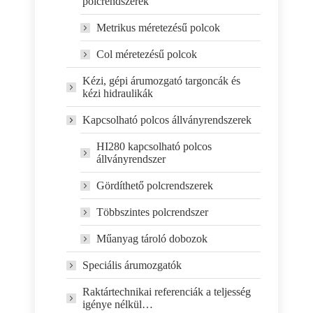
polcrendszerek
Metrikus méretezésű polcok
Col méretezésű polcok
Kézi, gépi árumozgató targoncák és
kézi hidraulikák
Kapcsolható polcos állványrendszerek
HI280 kapcsolható polcos
állványrendszer
Gördíthető polcrendszerek
Többszintes polcrendszer
Műanyag tároló dobozok
Speciális árumozgatók
Raktártechnikai referenciák a teljesség
igénye nélkül…