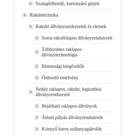
Szalagfelhordó, kartonzáró gépek
Raktártechnika
Raktári állványszerkezetek és elemek
Soros rakodólapos állványrendszerek
Többszintes raklapos
állványtechnológia
Biztonsági kiegészítők
Önhordó emelvény
Nehéz raklapos, raktári, logisztikai
állványrendszerek
Bejárható raklapos állványok
Átfutó pályás állványrendszerek
Könnyű karos szálanyagtárolók