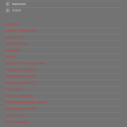
Impresszum
Á.SZ.F.
Sztreccsfólia
Habfólia – rezgéscsillapítás
Légpárnás fólia
Hullámpapír tekercs
Kartondoboz
Élvédők
Műanyag tömlők, zsákok, tasakok
Csomagolóháló védőháló
Ipari tűzőgépek , tackerek
Hot-melt Ragasztópisztoly
Zsugorpisztoly
Tekercses csomagolópapír
Ételcsomagolás-Lakossági termékek
Rakományrögzítő spanifer
Simítózáras tasak
Kézi vonalhegesztők