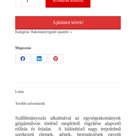
Kosárba teszem
spanifer
5T/6m
komplett
mennyiség
Ajánlatot kérek!
Kategória:
Rakományrögzítő spanifer
Megosztás
Share
Share
Share
on
on
on
Facebook
LinkedIn
Pinterest
Leírás
További információk
Szállítmányozás alkalmával az egységrakományok
gépjárművön történő megfelelő rögzítése alapvető
előírás és feladat. A különböző nagy terjedelmű
szerkezeti elemek, gépek, berendezések egyedi