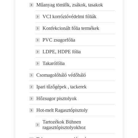
Műanyag tömlők, zsákok, tasakok
VCI korrózióvédelmi fóliák
Konfekcionált fólia termékek
PVC zsugorfólia
LDPE, HDPE fólia
Takarófólia
Csomagolóháló védőháló
Ipari tűzőgépek , tackerek
Hőzsugor pisztolyok
Hot-melt Ragasztópisztoly
Tartozékok Bühnen
ragasztópisztolyokhoz