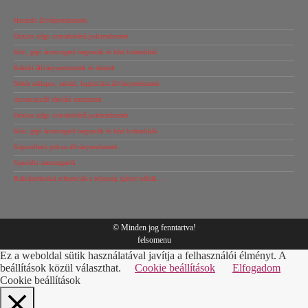
Használt állványrendszerek
Dexion salgo csavarkötésű polcrendszerek
Kézi, gépi árumozgató targoncák és kézi hidraulikák
Raktári állványszerkezetek és elemek
Nehéz raklapos, raktári, logisztikai állványrendszerek
Automatizált tárolási rendszerek
Dexion salgo csavarkötésű polcrendszerek
Kézi, gépi árumozgató targoncák és kézi hidraulikák
Kapcsolható polcos állványrendszerek
Speciális árumozgatók
Raktártechnikai referenciák a teljesség igénye nélkül…
© Minden jog fenntartva!
felsomenu
Ez a weboldal sütik használatával javítja a felhasználói élményt. A
beállítások közül választhat.
Cookie beállítások
Elfogadom
Cookie beállítások