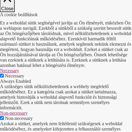
Close
A cookie beállítások
Ez a weboldal sütik segítségével javítja az Ön élményét, miközben Ön
a weblapon navigál. Ezekből a sütikből a szükség szerint besorolt sütik
az Ön böngészőjében tárolódnak, mivel nélkülözhetetlenek a weboldal
alapvető funkcióinak működéséhez. Ezenkívül harmadik féltől
származó sütiket is használunk, amelyek segítenek nekünk elemezni és
megérteni, hogyan használja ezt a weboldalt. Ezeket a sütiket csak az
Ön hozzájárulásával tárolja az Ön böngészőjében. Önnek lehetősége
van ezeknek a sütiknek a letiltására is. Ezeknek a sütiknek a letiltása
azonban hatással lehet a böngészési élményre.
Necessary
Necessary
Always Enabled
A szükséges sütik nélkülözhetetlenek a webhely megfelelő
működéséhez. Ez a kategória csak azokat a sütiket tartalmazza,
amelyek biztosítják a weboldal alapvető funkcióit és biztonsági
jellemzőit. Ezek a sütik nem tárolnak semmilyen személyes
információt.
Non-necessary
Non-necessary
Azokat a sütiket, amelyek nem feltétlenül szükségesek a weboldal
működéséhez, és amelyeket kifejezetten a felhasználói személyes