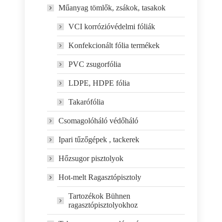
Műanyag tömlők, zsákok, tasakok
VCI korrózióvédelmi fóliák
Konfekcionált fólia termékek
PVC zsugorfólia
LDPE, HDPE fólia
Takarófólia
Csomagolóháló védőháló
Ipari tűzőgépek , tackerek
Hőzsugor pisztolyok
Hot-melt Ragasztópisztoly
Tartozékok Bühnen
ragasztópisztolyokhoz