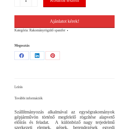
Kosárba teszem
spanifer
5T/10m
komplett
mennyiség
Ajánlatot kérek!
Kategória:
Rakományrögzítő spanifer
Megosztás
Share
Share
Share
on
on
on
Facebook
LinkedIn
Pinterest
Leírás
További információk
Szállítmányozás alkalmával az egységrakományok
gépjárművön történő megfelelő rögzítése alapvető
előírás és feladat. A különböző nagy terjedelmű
szerkezeti elemek, gépek, berendezések egyedi