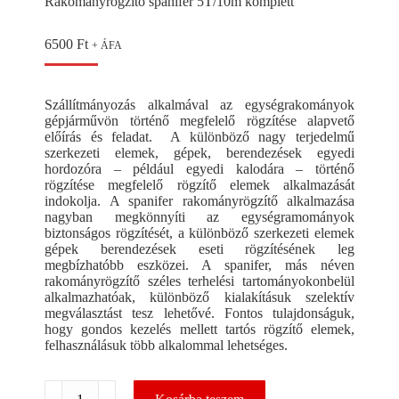
Rakományrögzítő spanifer 5T/10m komplett
6500
Ft
+ ÁFA
Szállítmányozás alkalmával az egységrakományok
gépjárművön történő megfelelő rögzítése alapvető
előírás és feladat. A különböző nagy terjedelmű
szerkezeti elemek, gépek, berendezések egyedi
hordozóra – például egyedi kalodára – történő
rögzítése megfelelő rögzítő elemek alkalmazását
indokolja. A spanifer rakományrögzítő alkalmazása
nagyban megkönnyíti az egységramományok
biztonságos rögzítését, a különböző szerkezeti elemek
gépek berendezések eseti rögzítésének leg
megbízhatóbb eszközei. A spanifer, más néven
rakományrögzítő széles terhelési tartományokonbelül
alkalmazhatóak, különböző kialakításuk szelektív
megválasztást tesz lehetővé. Fontos tulajdonságuk,
hogy gondos kezelés mellett tartós rögzítő elemek,
felhasználásuk több alkalommal lehetséges.
Rakományrögzítő