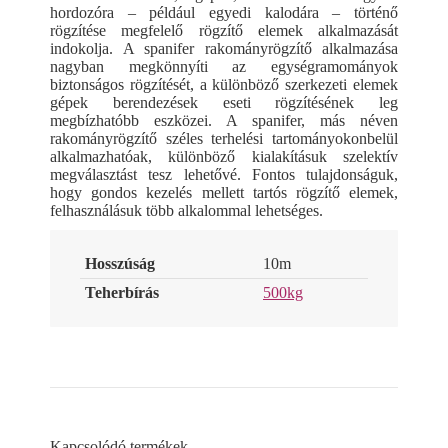
hordozóra – például egyedi kalodára – történő
rögzítése megfelelő rögzítő elemek alkalmazását
indokolja. A spanifer rakományrögzítő alkalmazása
nagyban megkönnyíti az egységramományok
biztonságos rögzítését, a különböző szerkezeti elemek
gépek berendezések eseti rögzítésének leg
megbízhatóbb eszközei. A spanifer, más néven
rakományrögzítő széles terhelési tartományokonbelül
alkalmazhatóak, különböző kialakításuk szelektív
megválasztást tesz lehetővé. Fontos tulajdonságuk,
hogy gondos kezelés mellett tartós rögzítő elemek,
felhasználásuk több alkalommal lehetséges.
Hosszúság
10m
Teherbírás
500kg
Kapcsolódó termékek