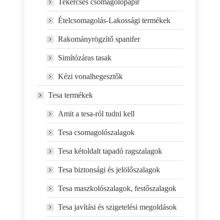
Tekercses csomagolópapír
Ételcsomagolás-Lakossági termékek
Rakományrögzítő spanifer
Simítózáras tasak
Kézi vonalhegesztők
Tesa termékek
Amit a tesa-ról tudni kell
Tesa csomagolószalagok
Tesa kétoldalt tapadó ragszalagok
Tesa biztonsági és jelölőszalagok
Tesa maszkolószalagok, festőszalagok
Tesa javítási és szigetelési megoldások