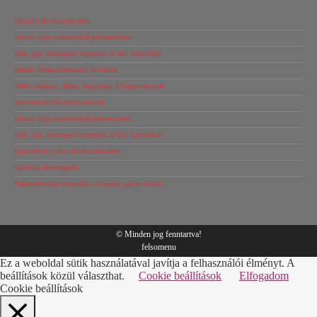
Használt állványrendszerek
Dexion salgo csavarkötésű polcrendszerek
Kézi, gépi árumozgató targoncák és kézi hidraulikák
Raktári állványszerkezetek és elemek
Nehéz raklapos, raktári, logisztikai állványrendszerek
Automatizált tárolási rendszerek
Dexion salgo csavarkötésű polcrendszerek
Kézi, gépi árumozgató targoncák és kézi hidraulikák
Kapcsolható polcos állványrendszerek
Speciális árumozgatók
Raktártechnikai referenciák a teljesség igénye nélkül…
© Minden jog fenntartva!
felsomenu
Ez a weboldal sütik használatával javítja a felhasználói élményt. A
beállítások közül választhat.
Cookie beállítások
Elfogadom
Cookie beállítások