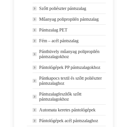
Szőtt poliészter pántszalag
Műanyag polipropilén pántszalag
Pántszalag PET
Fém – acél pántszalag
Pánthüvely műanyag polipropilén
pántszalagokhoz
Pántológépek PP pántszalagokhoz
Pántkapocs textil és szőtt poliészter
pántszalaghoz
Pántszalagfeszítők szőtt
pántszalagokhoz
Automata keretes pántológépek
Pántológépek acél pántszalaghoz