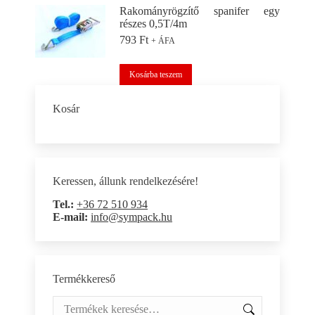
Rakományrögzítő spanifer egy
részes 0,5T/4m
793
Ft
+ ÁFA
Kosárba teszem
Kosár
Keressen, állunk rendelkezésére!
Tel.:
+36 72 510 934
E-mail:
info@sympack.hu
Termékkereső