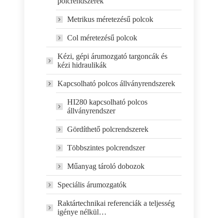
polcrendszerek
Metrikus méretezésű polcok
Col méretezésű polcok
Kézi, gépi árumozgató targoncák és
kézi hidraulikák
Kapcsolható polcos állványrendszerek
HI280 kapcsolható polcos
állványrendszer
Gördíthető polcrendszerek
Többszintes polcrendszer
Műanyag tároló dobozok
Speciális árumozgatók
Raktártechnikai referenciák a teljesség
igénye nélkül…