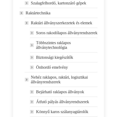
Szalagfelhordó, kartonzáró gépek
Raktártechnika
Raktári állványszerkezetek és elemek
Soros rakodólapos állványrendszerek
Többszintes raklapos
állványtechnológia
Biztonsági kiegészítők
Önhordó emelvény
Nehéz raklapos, raktári, logisztikai
állványrendszerek
Bejárható raklapos állványok
Átfutó pályás állványrendszerek
Könnyű karos szálanyagtárolók