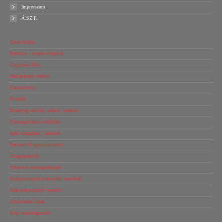
Impresszum
Á.SZ.F.
Sztreccsfólia
Habfólia – rezgéscsillapítás
Légpárnás fólia
Hullámpapír tekercs
Kartondoboz
Élvédők
Műanyag tömlők, zsákok, tasakok
Csomagolóháló védőháló
Ipari tűzőgépek , tackerek
Hot-melt Ragasztópisztoly
Zsugorpisztoly
Tekercses csomagolópapír
Ételcsomagolás-Lakossági termékek
Rakományrögzítő spanifer
Simítózáras tasak
Kézi vonalhegesztők