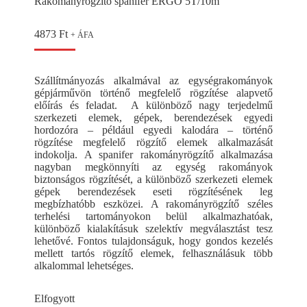
Rakományrögzítő spanifer ERGO 5T/10m
4873
Ft
+ ÁFA
Szállítmányozás alkalmával az egységrakományok
gépjárművön történő megfelelő rögzítése alapvető
előírás és feladat. A különböző nagy terjedelmű
szerkezeti elemek, gépek, berendezések egyedi
hordozóra – például egyedi kalodára – történő
rögzítése megfelelő rögzítő elemek alkalmazását
indokolja. A spanifer rakományrögzítő alkalmazása
nagyban megkönnyíti az egység rakományok
biztonságos rögzítését, a különböző szerkezeti elemek
gépek berendezések eseti rögzítésének leg
megbízhatóbb eszközei. A rakományrögzítő széles
terhelési tartományokon belül alkalmazhatóak,
különböző kialakításuk szelektív megválasztást tesz
lehetővé. Fontos tulajdonságuk, hogy gondos kezelés
mellett tartós rögzítő elemek, felhasználásuk több
alkalommal lehetséges.
Elfogyott