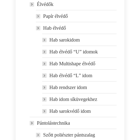
Élvédők
Papír élvédő
Hab élvédő
Hab sarokidom
Hab élvédő “U” idomok
Hab Multishape élvédő
Hab élvédő “L” idom
Hab rendszer idom
Hab idom síküvegekhez
Hab sarokvédő idom
Pántolástechnika
Szőtt poliészter pántszalag