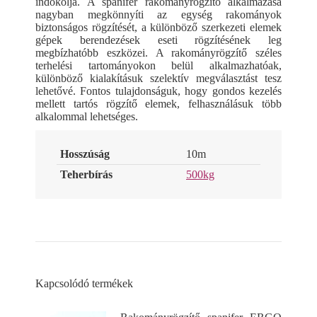
indokolja. A spanifer rakományrögzítő alkalmazása
nagyban megkönnyíti az egység rakományok
biztonságos rögzítését, a különböző szerkezeti elemek
gépek berendezések eseti rögzítésének leg
megbízhatóbb eszközei. A rakományrögzítő széles
terhelési tartományokon belül alkalmazhatóak,
különböző kialakításuk szelektív megválasztást tesz
lehetővé. Fontos tulajdonságuk, hogy gondos kezelés
mellett tartós rögzítő elemek, felhasználásuk több
alkalommal lehetséges.
Hosszúság
10m
Teherbírás
500kg
Kapcsolódó termékek