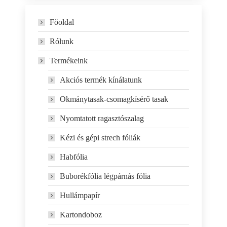
Főoldal
Rólunk
Termékeink
Akciós termék kínálatunk
Okmánytasak-csomagkísérő tasak
Nyomtatott ragasztószalag
Kézi és gépi strech fóliák
Habfólia
Buborékfólia légpárnás fólia
Hullámpapír
Kartondoboz