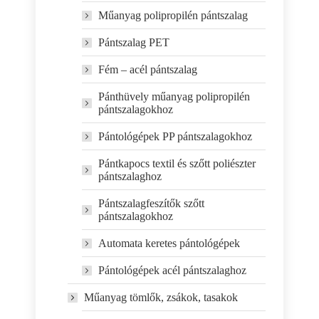
Műanyag polipropilén pántszalag
Pántszalag PET
Fém – acél pántszalag
Pánthüvely műanyag polipropilén
pántszalagokhoz
Pántológépek PP pántszalagokhoz
Pántkapocs textil és szőtt poliészter
pántszalaghoz
Pántszalagfeszítők szőtt
pántszalagokhoz
Automata keretes pántológépek
Pántológépek acél pántszalaghoz
Műanyag tömlők, zsákok, tasakok