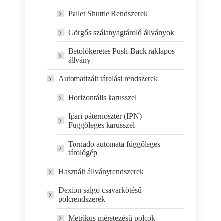
Pallet Shuttle Rendszerek
Görgős szálanyagtároló állványok
Betolókeretes Push-Back raklapos
állvány
Automatizált tárolási rendszerek
Horizontális karusszel
Ipari páternoszter (IPN) –
Függőleges karusszel
Tornado automata függőleges
tárológép
Használt állványrendszerek
Dexion salgo csavarkötésű
polcrendszerek
Metrikus méretezésű polcok