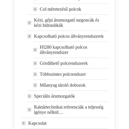
Col méretezésű polcok
Kézi, gépi árumozgató targoncák és
kézi hidraulikák
Kapcsolható polcos állványrendszerek
HI280 kapcsolható polcos
állványrendszer
Gördíthető polcrendszerek
Többszintes polcrendszer
Műanyag tároló dobozok
Speciális árumozgatók
Raktártechnikai referenciák a teljesség
igénye nélkül…
Kapcsolat