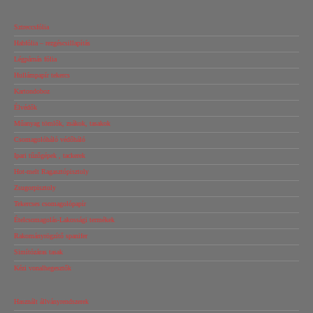
Sztreccsfólia
Habfólia – rezgéscsillapítás
Légpárnás fólia
Hullámpapír tekercs
Kartondoboz
Élvédők
Műanyag tömlők, zsákok, tasakok
Csomagolóháló védőháló
Ipari tűzőgépek , tackerek
Hot-melt Ragasztópisztoly
Zsugorpisztoly
Tekercses csomagolópapír
Ételcsomagolás-Lakossági termékek
Rakományrögzítő spanifer
Simítózáras tasak
Kézi vonalhegesztők
Használt állványrendszerek