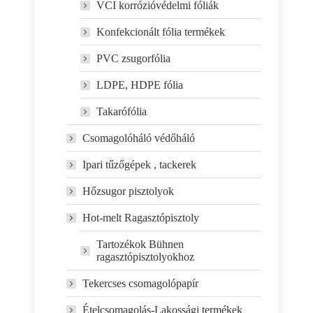
VCI korrózióvédelmi fóliák
Konfekcionált fólia termékek
PVC zsugorfólia
LDPE, HDPE fólia
Takarófólia
Csomagolóháló védőháló
Ipari tűzőgépek , tackerek
Hőzsugor pisztolyok
Hot-melt Ragasztópisztoly
Tartozékok Bühnen
ragasztópisztolyokhoz
Tekercses csomagolópapír
Ételcsomagolás-Lakossági termékek