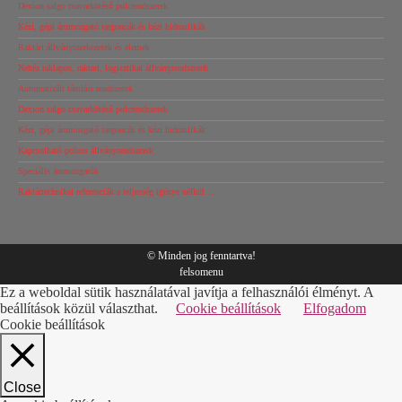
Dexion salgo csavarkötésű polcrendszerek
Kézi, gépi árumozgató targoncák és kézi hidraulikák
Raktári állványszerkezetek és elemek
Nehéz raklapos, raktári, logisztikai állványrendszerek
Automatizált tárolási rendszerek
Dexion salgo csavarkötésű polcrendszerek
Kézi, gépi árumozgató targoncák és kézi hidraulikák
Kapcsolható polcos állványrendszerek
Speciális árumozgatók
Raktártechnikai referenciák a teljesség igénye nélkül…
© Minden jog fenntartva!
felsomenu
Ez a weboldal sütik használatával javítja a felhasználói élményt. A
beállítások közül választhat.
Cookie beállítások
Elfogadom
Cookie beállítások
Close