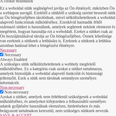
A cookie beállítások
Ez a weboldal sütik segítségével javítja az Ön élményét, miközben Ön
a weblapon navigál. Ezekből a sütikből a szükség szerint besorolt sütik
az Ön böngészőjében tárolódnak, mivel nélkülözhetetlenek a weboldal
alapvető funkcióinak működéséhez. Ezenkívül harmadik féltől
származó sütiket is használunk, amelyek segítenek nekünk elemezni és
megérteni, hogyan használja ezt a weboldalt. Ezeket a sütiket csak az
Ön hozzájárulásával tárolja az Ön böngészőjében. Önnek lehetősége
van ezeknek a sütiknek a letiltására is. Ezeknek a sütiknek a letiltása
azonban hatással lehet a böngészési élményre.
Necessary
Necessary
Always Enabled
A szükséges sütik nélkülözhetetlenek a webhely megfelelő
működéséhez. Ez a kategória csak azokat a sütiket tartalmazza,
amelyek biztosítják a weboldal alapvető funkcióit és biztonsági
jellemzőit. Ezek a sütik nem tárolnak semmilyen személyes
információt.
Non-necessary
Non-necessary
Azokat a sütiket, amelyek nem feltétlenül szükségesek a weboldal
működéséhez, és amelyeket kifejezetten a felhasználói személyes
adatok gyűjtésére használnak elemzésen, hirdetéseken és más
beágyazott tartalmakon keresztül, nem szükséges sütiknek nevezik.
SAVE & ACCEPT