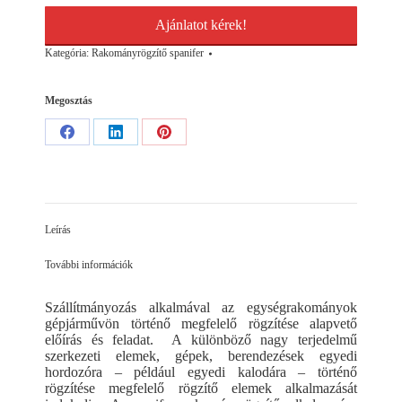
Ajánlatot kérek!
Kategória:
Rakományrögzítő spanifer
Megosztás
Share
Share
Share
on
on
on
Facebook
LinkedIn
Pinterest
Leírás
További információk
Szállítmányozás alkalmával az egységrakományok
gépjárművön történő megfelelő rögzítése alapvető
előírás és feladat. A különböző nagy terjedelmű
szerkezeti elemek, gépek, berendezések egyedi
hordozóra – például egyedi kalodára – történő
rögzítése megfelelő rögzítő elemek alkalmazását