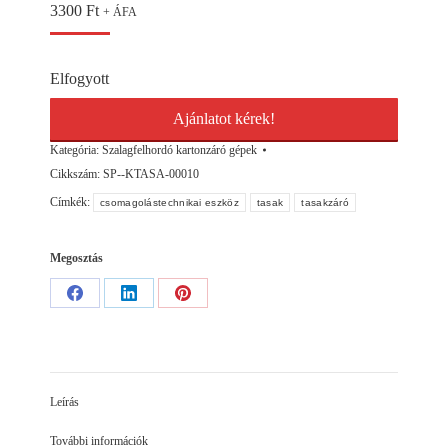
3300
Ft
+ ÁFA
Elfogyott
Ajánlatot kérek!
Kategória:
Szalagfelhordó kartonzáró gépek
Cikkszám:
SP--KTASA-00010
Címkék:
csomagolástechnikai eszköz
tasak
tasakzáró
Megosztás
Share
Share
Share
on
on
on
Facebook
LinkedIn
Pinterest
Leírás
További információk