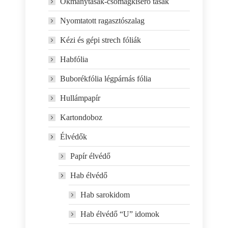
Okmánytasak-csomagkísérő tasak
Nyomtatott ragasztószalag
Kézi és gépi strech fóliák
Habfólia
Buborékfólia légpárnás fólia
Hullámpapír
Kartondoboz
Élvédők
Papír élvédő
Hab élvédő
Hab sarokidom
Hab élvédő “U” idomok