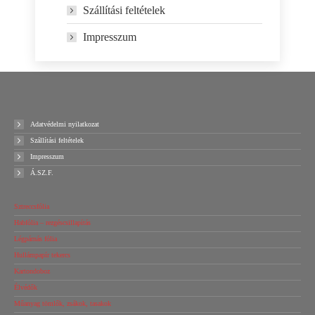
Szállítási feltételek
Impresszum
Adatvédelmi nyilatkozat
Szállítási feltételek
Impresszum
Á.SZ.F.
Sztreccsfólia
Habfólia – rezgéscsillapítás
Légpárnás fólia
Hullámpapír tekercs
Kartondoboz
Élvédők
Műanyag tömlők, zsákok, tasakok