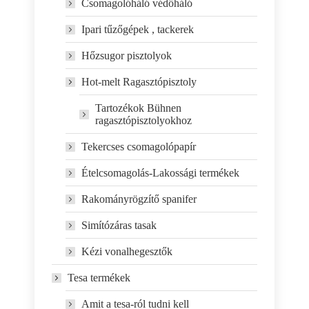
Csomagolóháló védőháló
Ipari tűzőgépek , tackerek
Hőzsugor pisztolyok
Hot-melt Ragasztópisztoly
Tartozékok Bühnen
ragasztópisztolyokhoz
Tekercses csomagolópapír
Ételcsomagolás-Lakossági termékek
Rakományrögzítő spanifer
Simítózáras tasak
Kézi vonalhegesztők
Tesa termékek
Amit a tesa-ról tudni kell