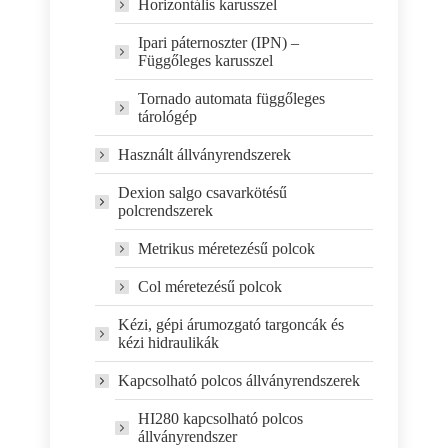
Horizontális karusszel
Ipari páternoszter (IPN) –
Függőleges karusszel
Tornado automata függőleges
tárológép
Használt állványrendszerek
Dexion salgo csavarkötésű
polcrendszerek
Metrikus méretezésű polcok
Col méretezésű polcok
Kézi, gépi árumozgató targoncák és
kézi hidraulikák
Kapcsolható polcos állványrendszerek
HI280 kapcsolható polcos
állványrendszer