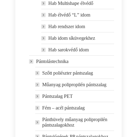
Hab Multishape élvédő
Hab élvédő “L” idom
Hab rendszer idom
Hab idom síküvegekhez
Hab sarokvédő idom
Pántolástechnika
Szőtt poliészter pántszalag
Műanyag polipropilén pántszalag
Pántszalag PET
Fém – acél pántszalag
Pánthüvely műanyag polipropilén
pántszalagokhoz
Pántológépek PP pántszalagokhoz