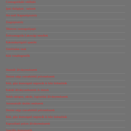
Csomagolóháló védőháló
Ipari tűzőgépek , tackerek
Hot-melt Ragasztópisztoly
Zsugorpisztoly
Tekercses csomagolópapír
Ételcsomagolás-Lakossági termékek
Rakományrögzítő spanifer
Simítózáras tasak
Kézi vonalhegesztők
Használt állványrendszerek
Dexion salgo csavarkötésű polcrendszerek
Kézi, gépi árumozgató targoncák és kézi hidraulikák
Raktári állványszerkezetek és elemek
Nehéz raklapos, raktári, logisztikai állványrendszerek
Automatizált tárolási rendszerek
Dexion salgo csavarkötésű polcrendszerek
Kézi, gépi árumozgató targoncák és kézi hidraulikák
Kapcsolható polcos állványrendszerek
Speciális árumozgatók