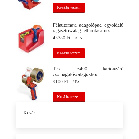
Kosárba teszem
Félautomata adagolópad egyoldalú
ragasztószalag felhordásához.
43780
Ft
+ ÁFA
Kosárba teszem
Tesa 6400 kartonzáró
csomagolószalagokhoz
9100
Ft
+ ÁFA
Kosárba teszem
Kosár