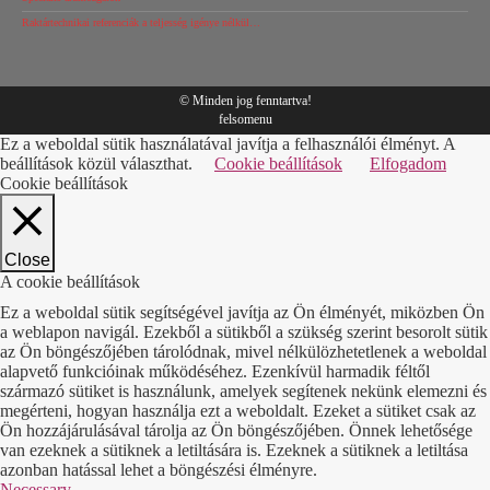
Raktártechnikai referenciák a teljesség igénye nélkül…
© Minden jog fenntartva!
felsomenu
Ez a weboldal sütik használatával javítja a felhasználói élményt. A
beállítások közül választhat.
Cookie beállítások
Elfogadom
Cookie beállítások
Close
A cookie beállítások
Ez a weboldal sütik segítségével javítja az Ön élményét, miközben Ön
a weblapon navigál. Ezekből a sütikből a szükség szerint besorolt sütik
az Ön böngészőjében tárolódnak, mivel nélkülözhetetlenek a weboldal
alapvető funkcióinak működéséhez. Ezenkívül harmadik féltől
származó sütiket is használunk, amelyek segítenek nekünk elemezni és
megérteni, hogyan használja ezt a weboldalt. Ezeket a sütiket csak az
Ön hozzájárulásával tárolja az Ön böngészőjében. Önnek lehetősége
van ezeknek a sütiknek a letiltására is. Ezeknek a sütiknek a letiltása
azonban hatással lehet a böngészési élményre.
Necessary