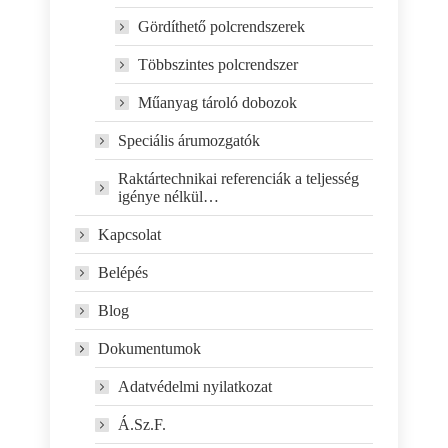
Gördíthető polcrendszerek
Többszintes polcrendszer
Műanyag tároló dobozok
Speciális árumozgatók
Raktártechnikai referenciák a teljesség
igénye nélkül…
Kapcsolat
Belépés
Blog
Dokumentumok
Adatvédelmi nyilatkozat
Á.Sz.F.