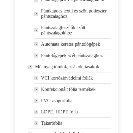
Pántkapocs textil és szőtt poliészter
pántszalaghoz
Pántszalagfeszítők szőtt
pántszalagokhoz
Automata keretes pántológépek
Pántológépek acél pántszalaghoz
Műanyag tömlők, zsákok, tasakok
VCI korrózióvédelmi fóliák
Konfekcionált fólia termékek
PVC zsugorfólia
LDPE, HDPE fólia
Takarófólia