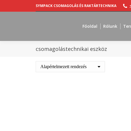
SYMPACK CSOMAGOLÁS ÉS RAKTÁRTECHNIKA
Főoldal
Rólunk
Ter
csomagolástechnikai eszköz
Out of stock
Tasakzáró és vágó E7-R
3300
Ft
+ ÁFA
Details