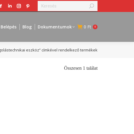
Search:
Facebook
Linkedin
Instagram
Pinterest
page
page
page
page
opens
opens
opens
opens
Belépés
Blog
Dokumentumok
0
Ft
0
in
in
in
in
new
new
new
new
window
window
window
window
olástechnikai eszköz” címkével rendelkező termékek
Összesen 1 találat