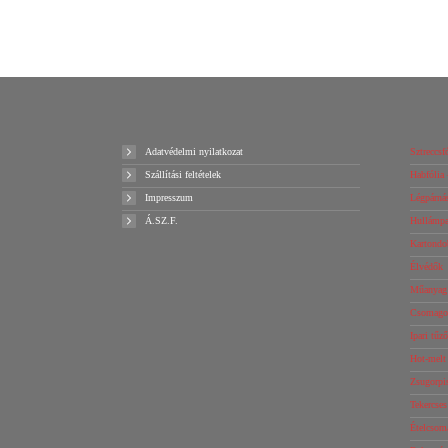
Ajánlatot kérek!
Adatvédelmi nyilatkozat
Sztreccsfó
Szállítási feltételek
Habfólia 
Impresszum
Légpárnás
Á.SZ.F.
Hullámpap
Kartondo
Élvédők
Műanyag 
Csomagol
Ipari tűz
Hot-melt
Zsugorpi
Tekercse
Ételcsom