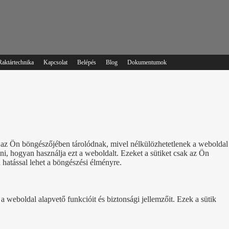
Raktártechnika
Kapcsolat
Belépés
Blog
Dokumentumok
ik az Ön böngészőjében tárolódnak, mivel nélkülözhetetlenek a weboldal
, hogyan használja ezt a weboldalt. Ezeket a sütiket csak az Ön
 hatással lehet a böngészési élményre.
 weboldal alapvető funkcióit és biztonsági jellemzőit. Ezek a sütik