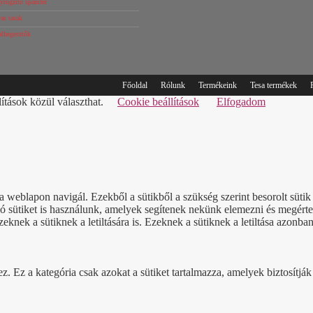
rögzítő spanifer
as tasak
alhegesztők
Főoldal
Rólunk
Termékeink
Tesa termékek
lítások közül választhat.
Cookie beállítások
Elfogadom
a weblapon navigál. Ezekből a sütikből a szükség szerint besorolt süt
sütiket is használunk, amelyek segítenek nekünk elemezni és megérteni
nek a sütiknek a letiltására is. Ezeknek a sütiknek a letiltása azonban
Ez a kategória csak azokat a sütiket tartalmazza, amelyek biztosítják a