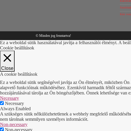
Rakomány
Simítózár
Kézi von
© Minden jog fenntartva!
Ez a weboldal sütik használatával javítja a felhasználói élményt. A beál
Cookie beállítások
Close
A cookie beállítások
Ez a weboldal sütik segítségével javítja az Ön élményét, miközben Ön 
alapvető funkcióinak működéséhez. Ezenkívül harmadik féltől származó 
hozzájárulásával tárolja az Ön böngészőjében. Önnek lehetősége van ezek
Necessary
Necessary
Always Enabled
A szükséges sütik nélkülözhetetlenek a webhely megfelelő működéséhez. 
nem tárolnak semmilyen személyes információt.
Non-necessary
Non-necessary