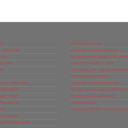
lia
Használt állványrendszerek
– rezgéscsillapítás
Dexion salgo csavarkötésű polcrendszerek
 fólia
Kézi, gépi árumozgató targoncák és kézi hidrauli
ír tekercs
Raktári állványszerkezetek és elemek
boz
Nehéz raklapos, raktári, logisztikai állványrendsz
Automatizált tárolási rendszerek
tömlők, zsákok, tasakok
Dexion salgo csavarkötésű polcrendszerek
óháló védőháló
Kézi, gépi árumozgató targoncák és kézi hidrauli
őgépek , tackerek
Kapcsolható polcos állványrendszerek
 Ragasztópisztoly
Speciális árumozgatók
sztoly
Raktártechnikai referenciák a teljesség igénye né
s csomagolópapír
agolás-Lakossági termékek