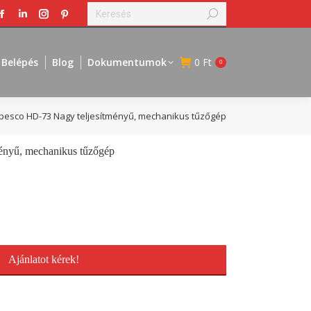
Search:
Facebook
Linkedin
Instagram
Pinterest
page
page
page
page
opens
opens
opens
opens
Belépés
Blog
Dokumentumok
0
Ft
0
in
in
in
in
new
new
new
new
window
window
window
window
pesco HD-73 Nagy teljesítményű, mechanikus tűzőgép
ényű, mechanikus tűzőgép
Ajánlatot kérek!