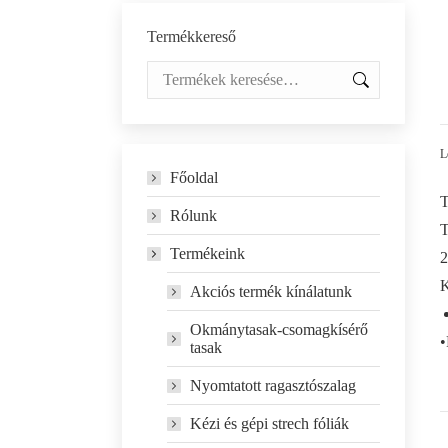
Termékkereső
L
Főoldal
T
Rólunk
T
Termékeink
2
K
Akciós termék kínálatunk
Okmánytasak-csomagkísérő
•
tasak
Nyomtatott ragasztószalag
Kézi és gépi strech fóliák