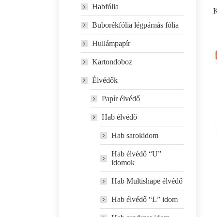
Habfólia
K
Buborékfólia légpárnás fólia
Hullámpapír
Kartondoboz
Élvédők
Papír élvédő
Hab élvédő
Hab sarokidom
Hab élvédő “U”
idomok
Hab Multishape élvédő
Hab élvédő “L” idom