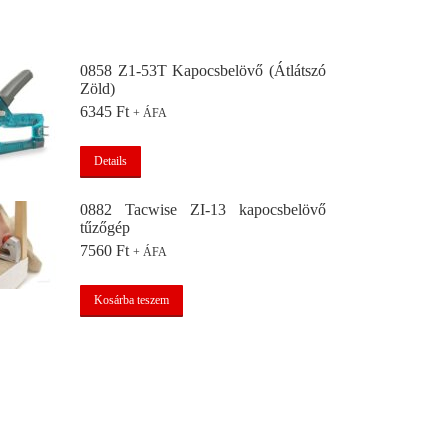
0858 Z1-53T Kapocsbelövő (Átlátszó
Zöld)
6345
Ft
+ ÁFA
Details
0882 Tacwise ZI-13 kapocsbelövő
tűzőgép
7560
Ft
+ ÁFA
Kosárba teszem