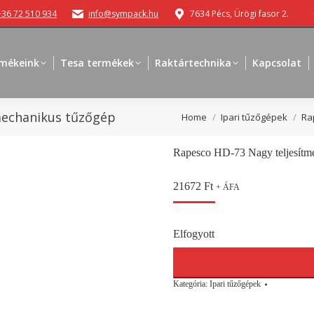
+36 72 510 934
info@sympack.hu
7634 Pécs, Ürögi fasor 2.
mékeink
Tesa termékek
Raktártechnika
Kapcsolat
mechanikus tűzőgép
You are here:
Home
Ipari tűzőgépek
Ra
Rapesco HD-73 Nagy teljesítm
21672
Ft
+ ÁFA
Elfogyott
Kategória:
Ipari tűzőgépek