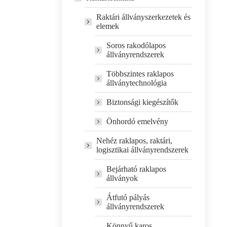
Raktári állványszerkezetek és
elemek
Soros rakodólapos
állványrendszerek
Többszintes raklapos
állványtechnológia
Biztonsági kiegészítők
Önhordó emelvény
Nehéz raklapos, raktári,
logisztikai állványrendszerek
Bejárható raklapos
állványok
Átfutó pályás
állványrendszerek
Könnyű karos