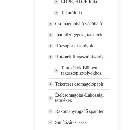
LDPE, HDPE fólia
Takarófólia
Csomagolóháló védőháló
Ipari tűzőgépek , tackerek
Hőzsugor pisztolyok
Hot-melt Ragasztópisztoly
Tartozékok Bühnen
ragasztópisztolyokhoz
Tekercses csomagolópapír
Ételcsomagolás-Lakossági
termékek
Rakományrögzítő spanifer
Simítózáras tasak