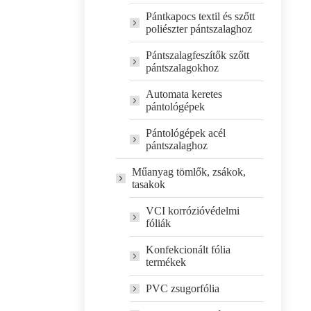
Pántkapocs textil és szőtt
poliészter pántszalaghoz
Pántszalagfeszítők szőtt
pántszalagokhoz
Automata keretes
pántológépek
Pántológépek acél
pántszalaghoz
Műanyag tömlők, zsákok,
tasakok
VCI korrózióvédelmi
fóliák
Konfekcionált fólia
termékek
PVC zsugorfólia