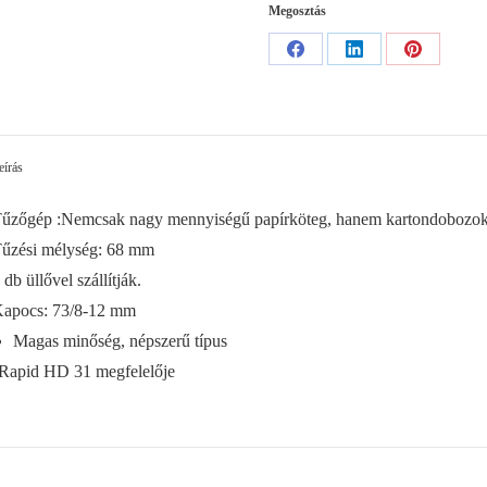
Megosztás
Share
Share
Share
on
on
on
Facebook
LinkedIn
Pinterest
eírás
űzőgép :Nemcsak nagy mennyiségű papírköteg, hanem kartondobozok, 
űzési mélység: 68 mm
 db üllővel szállítják.
apocs: 73/8-12 mm
Magas minőség, népszerű típus
Rapid HD 31 megfelelője