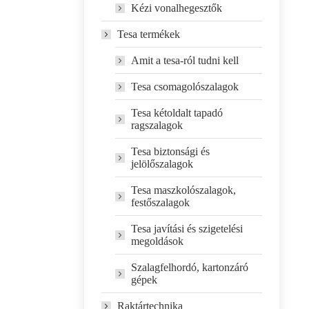
Kézi vonalhegesztők
Tesa termékek
Amit a tesa-ról tudni kell
Tesa csomagolószalagok
Tesa kétoldalt tapadó
ragszalagok
Tesa biztonsági és
jelölőszalagok
Tesa maszkolószalagok,
festőszalagok
Tesa javítási és szigetelési
megoldások
Szalagfelhordó, kartonzáró
gépek
Raktártechnika