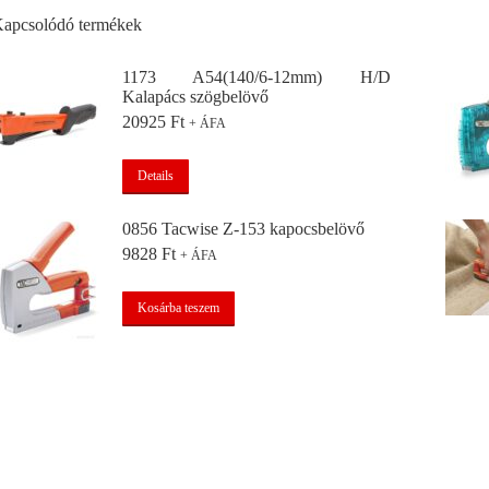
apcsolódó termékek
1173 A54(140/6-12mm) H/D
Kalapács szögbelövő
20925
Ft
+ ÁFA
Details
0856 Tacwise Z-153 kapocsbelövő
9828
Ft
+ ÁFA
Kosárba teszem