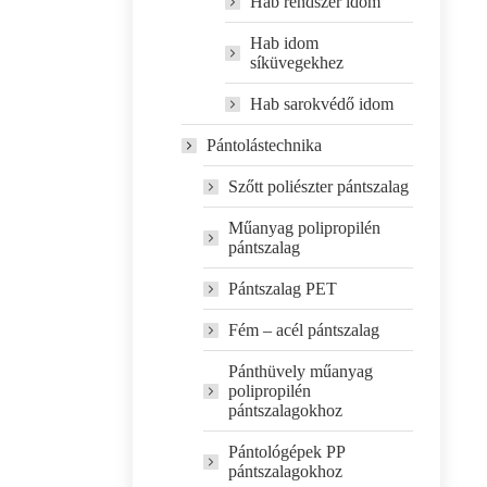
Hab rendszer idom
Hab idom
síküvegekhez
Hab sarokvédő idom
Pántolástechnika
Szőtt poliészter pántszalag
Műanyag polipropilén
pántszalag
Pántszalag PET
Fém – acél pántszalag
Pánthüvely műanyag
polipropilén
pántszalagokhoz
Pántológépek PP
pántszalagokhoz