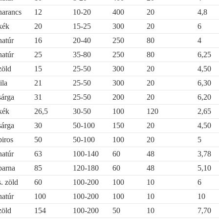
narancs
12
10-20
400
20
4,8
kék
20
15-25
300
20
6
natúr
16
20-40
250
80
4
natúr
25
35-80
250
80
6,25
zöld
15
25-50
300
20
4,50
lila
21
25-50
300
20
6,30
sárga
31
25-50
200
20
6,20
kék
26,5
30-50
100
120
2,65
sárga
30
50-100
150
20
4,50
piros
50
50-100
100
20
5
natúr
63
100-140
60
48
3,78
barna
85
120-180
60
48
5,10
s. zöld
60
100-200
100
10
6
natúr
100
100-200
100
10
10
zöld
154
100-200
50
10
7,70