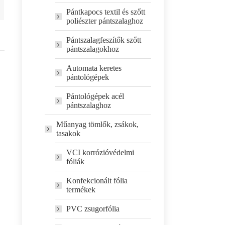
Pántkapocs textil és szőtt
poliészter pántszalaghoz
Pántszalagfeszítők szőtt
pántszalagokhoz
Automata keretes
pántológépek
Pántológépek acél
pántszalaghoz
Műanyag tömlők, zsákok,
tasakok
VCI korrózióvédelmi
fóliák
Konfekcionált fólia
termékek
PVC zsugorfólia