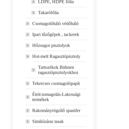
LDPE, HDPE fólia
Takarófólia
Csomagolóháló védőháló
Ipari tűzőgépek , tackerek
Hőzsugor pisztolyok
Hot-melt Ragasztópisztoly
Tartozékok Bühnen
ragasztópisztolyokhoz
Tekercses csomagolópapír
Ételcsomagolás-Lakossági
termékek
Rakományrögzítő spanifer
Simítózáras tasak