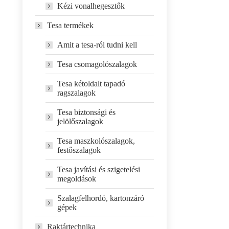
Kézi vonalhegesztők
Tesa termékek
Amit a tesa-ról tudni kell
Tesa csomagolószalagok
Tesa kétoldalt tapadó
ragszalagok
Tesa biztonsági és
jelölőszalagok
Tesa maszkolószalagok,
festőszalagok
Tesa javítási és szigetelési
megoldások
Szalagfelhordó, kartonzáró
gépek
Raktártechnika