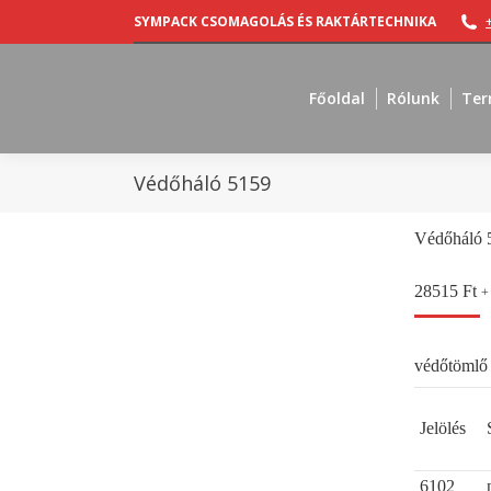
SYMPACK CSOMAGOLÁS ÉS RAKTÁRTECHNIKA
Főoldal
Rólunk
Ter
Védőháló 5159
Védőháló 
28515
Ft
+
védőtömlő 
Jelölés
6102