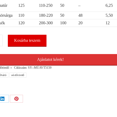
natúr
125
110-250
50
–
6,25
sörsárga
110
180-220
50
48
5,50
kék
120
200-300
100
20
12
Kosárba teszem
Ajánlatot kérek!
őtömlő
Cikkszám:
SY--MÜAVT5159
őháló
védőtömlő
Share
Share
on
on