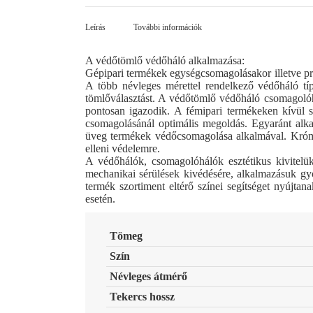
Facebo
Leírás
További információk
A védőtömlő védőháló alkalmazása:
Gépipari termékek egységcsomagolásakor illetve pre
A több névleges mérettel rendelkező védőháló tí
tömlőválasztást. A védőtömlő védőháló csomagoló
pontosan igazodik. A fémipari termékeken kívül sp
csomagolásánál optimális megoldás. Egyaránt alka
üveg termékek védőcsomagolása alkalmával. Krómozo
elleni védelemre.
A védőhálók, csomagolóhálók esztétikus kivitelü
mechanikai sérülések kivédésére, alkalmazásuk gy
termék szortiment eltérő színei segítséget nyújta
esetén.
Tömeg
Szín
Névleges átmérő
Tekercs hossz