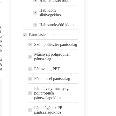
Hab rendszer idom
Hab idom
síküvegekhez
Hab sarokvédő idom
k.
is
Pántolástechnika
ez
ak
Szőtt poliészter pántszalag
gy
ok
Műanyag polipropilén
pántszalag
 a
 A
Pántszalag PET
sa
Fém – acél pántszalag
Pánthüvely műanyag
polipropilén
pántszalagokhoz
Pántológépek PP
pántszalagokhoz