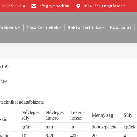
+36 72 510 934
info@sympack.hu
7634 Pécs, Ürögi fasor 2.
mékeink
Tesa termékek
Raktártechnika
Kapcsolat
5159
 ÁFA
technikai adattáblázata
Névleges
Névleges
Tekercs
Mennyiség
Súly
súly
átmérő
hossz
Szín
gr/m
mm
m
doboz/paletta
kg/tek
natúr
10
8-20
400
20
4