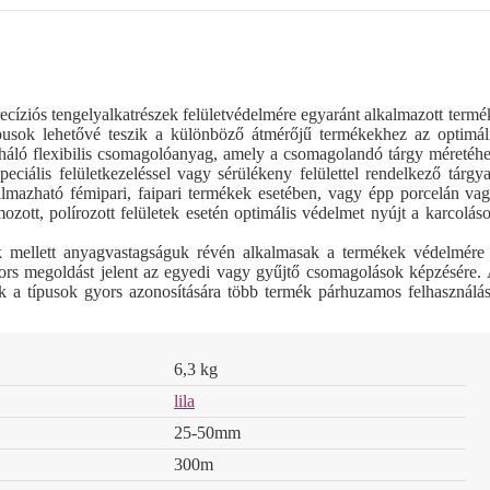
ok
LinkedIn
Pinterest
cíziós tengelyalkatrészek felületvédelmére egyaránt alkalmazott termé
pusok lehetővé teszik a különböző átmérőjű termékekhez az optimál
háló flexibilis csomagolóanyag, amely a csomagolandó tárgy méretéh
eciális felületkezeléssel vagy sérülékeny felülettel rendelkező tárgy
lmazható fémipari, faipari termékek esetében, vagy épp porcelán va
tt, polírozott felületek esetén optimális védelmet nyújt a karcolás
k mellett anyagvastagságuk révén alkalmasak a termékek védelmére
ors megoldást jelent az egyedi vagy gyűjtő csomagolások képzésére.
nak a típusok gyors azonosítására több termék párhuzamos felhasználá
6,3 kg
lila
25-50mm
300m