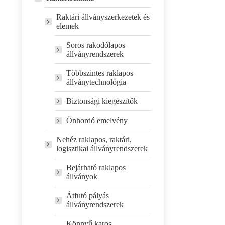
Raktári állványszerkezetek és
elemek
Soros rakodólapos
állványrendszerek
Többszintes raklapos
állványtechnológia
Biztonsági kiegészítők
Önhordó emelvény
Nehéz raklapos, raktári,
logisztikai állványrendszerek
Bejárható raklapos
állványok
Átfutó pályás
állványrendszerek
Könnyű karos