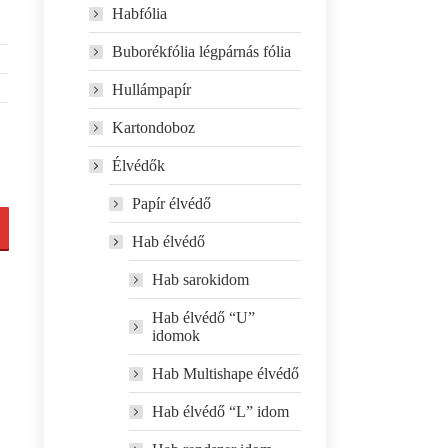
Habfólia
Buborékfólia légpárnás fólia
Hullámpapír
Kartondoboz
Élvédők
Papír élvédő
Hab élvédő
Hab sarokidom
Hab élvédő “U”
idomok
Hab Multishape élvédő
Hab élvédő “L” idom