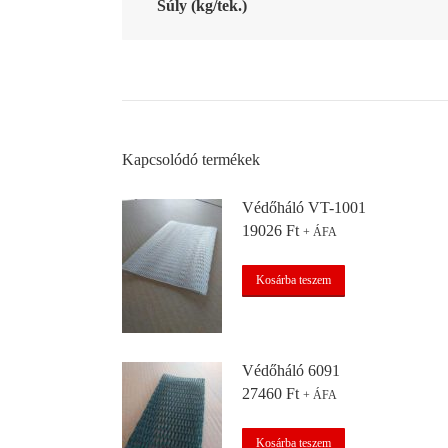
Súly (kg/tek.)
Kapcsolódó termékek
Védőháló VT-1001
19026
Ft
+ ÁFA
Kosárba teszem
Védőháló 6091
27460
Ft
+ ÁFA
Kosárba teszem