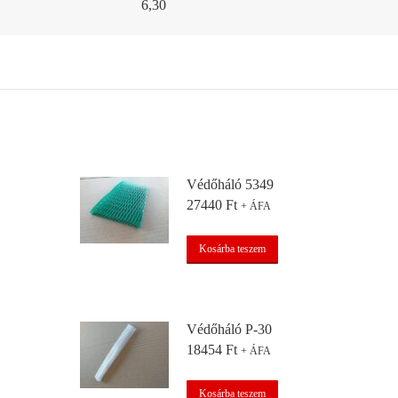
6,30
Védőháló 5349
27440
Ft
+ ÁFA
Kosárba teszem
Védőháló P-30
18454
Ft
+ ÁFA
Kosárba teszem