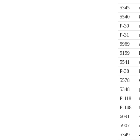
5345
5540
P-30
P-31
5969
5159
5541
P-38
5578
5348
P-118
P-148
6091
5907
5349