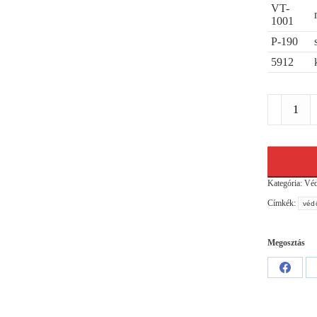
VT-
1001
P-190
5912
Védőháló
5159
mennyiség
Kategória:
Véd
Címkék:
véd
Megosztás
Share
on