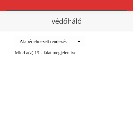
védőháló
You are here:
Mind a(z) 19 találat megjelenítve
Védőháló 5159
Védőháló 5345
28515
Ft
37277
Ft
+ ÁFA
+ ÁFA
Kosárba teszem
Kosárba teszem