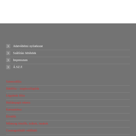
Ajánlatot kérek!
Adatvédelmi nyilatkozat
Szállítási feltételek
Impresszum
Á.SZ.F.
Sztreccsfólia
Habfólia – rezgéscsillapítás
Légpárnás fólia
Hullámpapír tekercs
Kartondoboz
Élvédők
Műanyag tömlők, zsákok, tasakok
Csomagolóháló védőháló