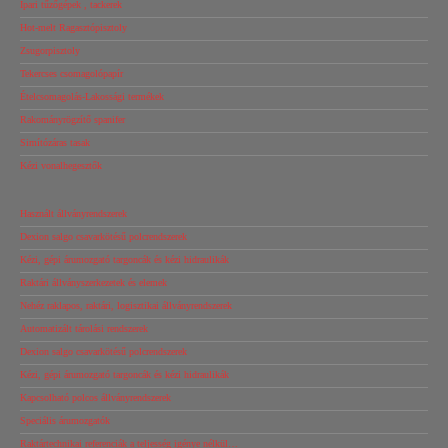
Ipari tűzőgépek , tackerek
Hot-melt Ragasztópisztoly
Zsugorpisztoly
Tekercses csomagolópapír
Ételcsomagolás-Lakossági termékek
Rakományrögzítő spanifer
Simítózáras tasak
Kézi vonalhegesztők
Használt állványrendszerek
Dexion salgo csavarkötésű polcrendszerek
Kézi, gépi árumozgató targoncák és kézi hidraulikák
Raktári állványszerkezetek és elemek
Nehéz raklapos, raktári, logisztikai állványrendszerek
Automatizált tárolási rendszerek
Dexion salgo csavarkötésű polcrendszerek
Kézi, gépi árumozgató targoncák és kézi hidraulikák
Kapcsolható polcos állványrendszerek
Speciális árumozgatók
Raktártechnikai referenciák a teljesség igénye nélkül…