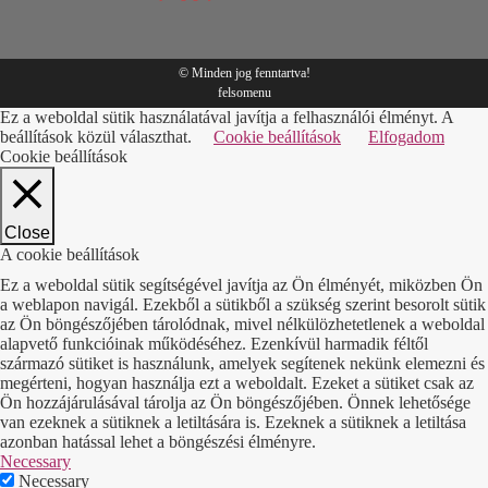
© Minden jog fenntartva!
felsomenu
Ez a weboldal sütik használatával javítja a felhasználói élményt. A
beállítások közül választhat.
Cookie beállítások
Elfogadom
Cookie beállítások
Close
A cookie beállítások
Ez a weboldal sütik segítségével javítja az Ön élményét, miközben Ön
a weblapon navigál. Ezekből a sütikből a szükség szerint besorolt sütik
az Ön böngészőjében tárolódnak, mivel nélkülözhetetlenek a weboldal
alapvető funkcióinak működéséhez. Ezenkívül harmadik féltől
származó sütiket is használunk, amelyek segítenek nekünk elemezni és
megérteni, hogyan használja ezt a weboldalt. Ezeket a sütiket csak az
Ön hozzájárulásával tárolja az Ön böngészőjében. Önnek lehetősége
van ezeknek a sütiknek a letiltására is. Ezeknek a sütiknek a letiltása
azonban hatással lehet a böngészési élményre.
Necessary
Necessary