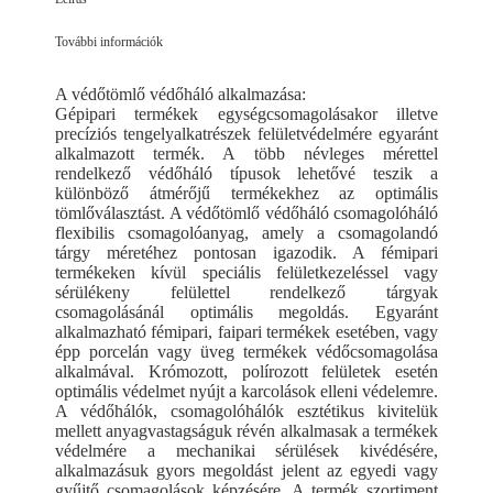
További információk
A védőtömlő védőháló alkalmazása:
Gépipari termékek egységcsomagolásakor illetve
precíziós tengelyalkatrészek felületvédelmére egyaránt
alkalmazott termék. A több névleges mérettel
rendelkező védőháló típusok lehetővé teszik a
különböző átmérőjű termékekhez az optimális
tömlőválasztást. A védőtömlő védőháló csomagolóháló
flexibilis csomagolóanyag, amely a csomagolandó
tárgy méretéhez pontosan igazodik. A fémipari
termékeken kívül speciális felületkezeléssel vagy
sérülékeny felülettel rendelkező tárgyak
csomagolásánál optimális megoldás. Egyaránt
alkalmazható fémipari, faipari termékek esetében, vagy
épp porcelán vagy üveg termékek védőcsomagolása
alkalmával. Krómozott, polírozott felületek esetén
optimális védelmet nyújt a karcolások elleni védelemre.
A védőhálók, csomagolóhálók esztétikus kivitelük
mellett anyagvastagságuk révén alkalmasak a termékek
védelmére a mechanikai sérülések kivédésére,
alkalmazásuk gyors megoldást jelent az egyedi vagy
gyűjtő csomagolások képzésére. A termék szortiment