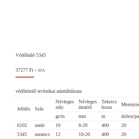
Védőháló 5345
37277
Ft
+ ÁFA
védőtömlő technikai adattáblázata
Névleges
Névleges
Tekercs
Mennyis
súly
átmérő
hossz
Jelölés
Szín
gr/m
mm
m
doboz/pa
6102
natúr
10
8-20
400
20
5345
narancs
12
10-20
400
20