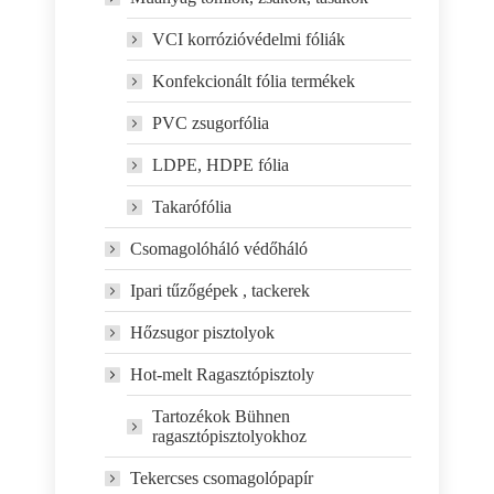
VCI korrózióvédelmi fóliák
Konfekcionált fólia termékek
PVC zsugorfólia
LDPE, HDPE fólia
Takarófólia
Csomagolóháló védőháló
Ipari tűzőgépek , tackerek
Hőzsugor pisztolyok
Hot-melt Ragasztópisztoly
Tartozékok Bühnen
ragasztópisztolyokhoz
Tekercses csomagolópapír