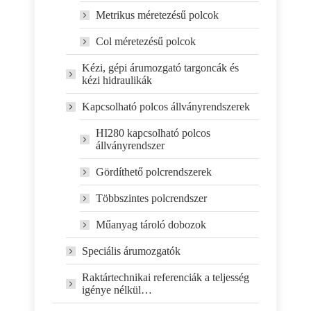
Metrikus méretezésű polcok
Col méretezésű polcok
Kézi, gépi árumozgató targoncák és
kézi hidraulikák
Kapcsolható polcos állványrendszerek
HI280 kapcsolható polcos
állványrendszer
Gördíthető polcrendszerek
Többszintes polcrendszer
Műanyag tároló dobozok
Speciális árumozgatók
Raktártechnikai referenciák a teljesség
igénye nélkül…