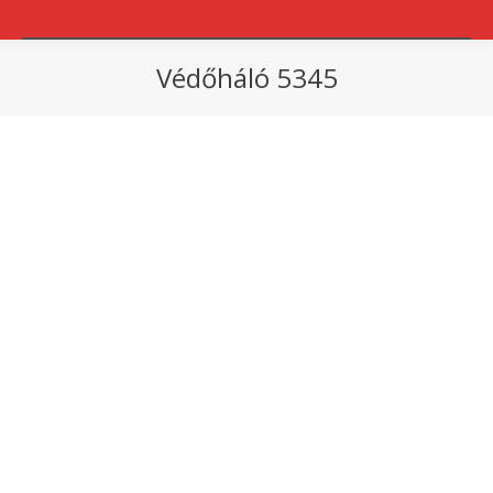
Védőháló 5345
You are here: