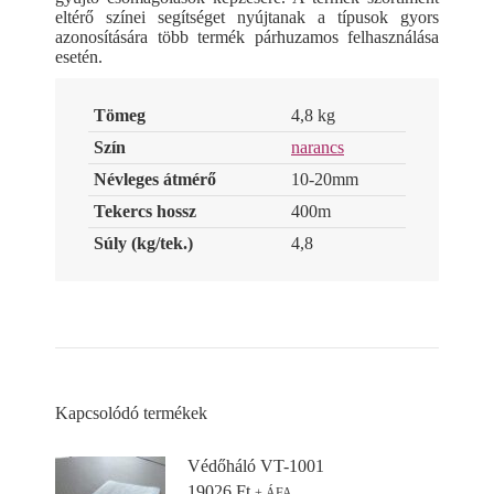
eltérő színei segítséget nyújtanak a típusok gyors
azonosítására több termék párhuzamos felhasználása
esetén.
Tömeg
4,8 kg
Szín
narancs
Névleges átmérő
10-20mm
Tekercs hossz
400m
Súly (kg/tek.)
4,8
Kapcsolódó termékek
Védőháló VT-1001
19026
Ft
+ ÁFA