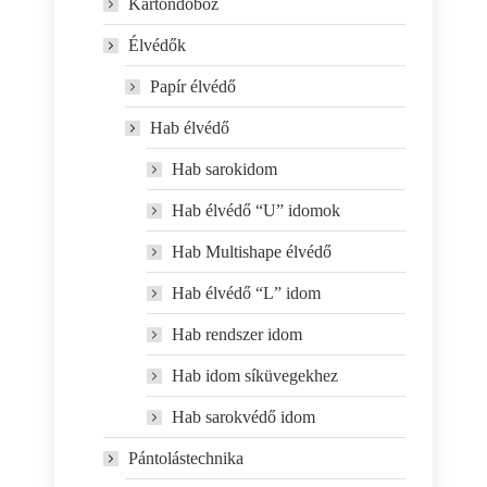
Kartondoboz
Élvédők
Papír élvédő
Hab élvédő
Hab sarokidom
Hab élvédő “U” idomok
Hab Multishape élvédő
Hab élvédő “L” idom
Hab rendszer idom
Hab idom síküvegekhez
Hab sarokvédő idom
Pántolástechnika