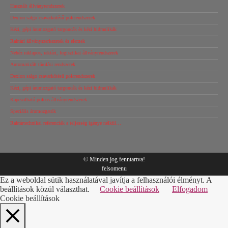
Használt állványrendszerek
Dexion salgo csavarkötésű polcrendszerek
Kézi, gépi árumozgató targoncák és kézi hidraulikák
Raktári állványszerkezetek és elemek
Nehéz raklapos, raktári, logisztikai állványrendszerek
Automatizált tárolási rendszerek
Dexion salgo csavarkötésű polcrendszerek
Kézi, gépi árumozgató targoncák és kézi hidraulikák
Kapcsolható polcos állványrendszerek
Speciális árumozgatók
Raktártechnikai referenciák a teljesség igénye nélkül…
© Minden jog fenntartva!
felsomenu
Ez a weboldal sütik használatával javítja a felhasználói élményt. A
beállítások közül választhat.
Cookie beállítások
Elfogadom
Cookie beállítások