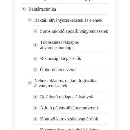
Raktártechnika
Raktári állványszerkezetek és elemek
Soros rakodólapos állványrendszerek
Többszintes raklapos
állványtechnológia
Biztonsági kiegészítők
Önhordó emelvény
Nehéz raklapos, raktári, logisztikai
állványrendszerek
Bejárható raklapos állványok
Átfutó pályás állványrendszerek
Könnyű karos szálanyagtárolók
Közepes és nagy terhelésű karos