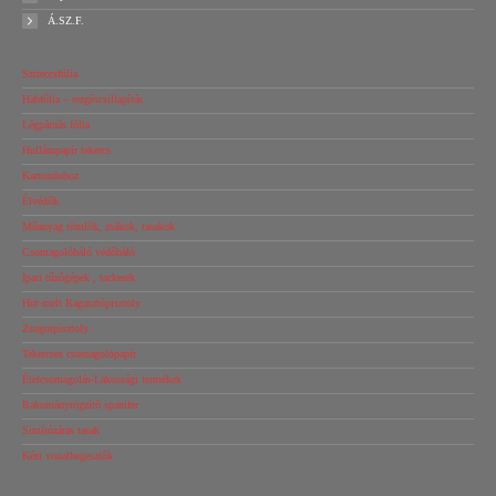
Á.SZ.F.
Sztreccsfólia
Habfólia – rezgéscsillapítás
Légpárnás fólia
Hullámpapír tekercs
Kartondoboz
Élvédők
Műanyag tömlők, zsákok, tasakok
Csomagolóháló védőháló
Ipari tűzőgépek , tackerek
Hot-melt Ragasztópisztoly
Zsugorpisztoly
Tekercses csomagolópapír
Ételcsomagolás-Lakossági termékek
Rakományrögzítő spanifer
Simítózáras tasak
Kézi vonalhegesztők