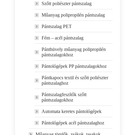
Szőtt poliészter pántszalag
Műanyag polipropilén pántszalag
Pántszalag PET
Fém – acél pántszalag
Pánthüvely műanyag polipropilén
pántszalagokhoz
Pántológépek PP pántszalagokhoz
Pántkapocs textil és szőtt poliészter
pántszalaghoz
Pántszalagfeszítők szőtt
pántszalagokhoz
Automata keretes pántológépek
Pántológépek acél pántszalaghoz
Műanyag tömlők, zsákok, tasakok