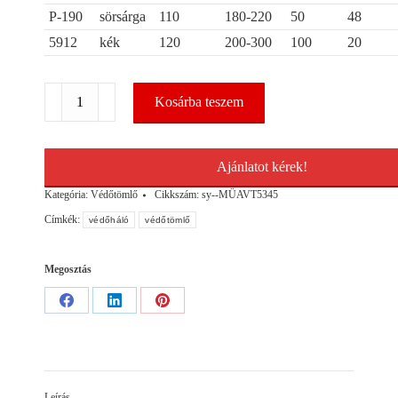
P-190
sörsárga
110
180-220
50
48
5912
kék
120
200-300
100
20
Védőháló
Kosárba teszem
5345
mennyiség
Ajánlatot kérek!
Kategória:
Védőtömlő
Cikkszám:
sy--MÜAVT5345
Címkék:
védőháló
védőtömlő
Megosztás
Share
Share
Share
on
on
on
Facebook
LinkedIn
Pinterest
Leírás