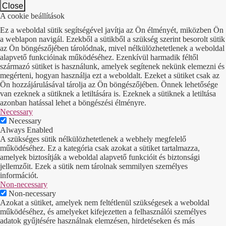
Close
A cookie beállítások
Ez a weboldal sütik segítségével javítja az Ön élményét, miközben Ön
a weblapon navigál. Ezekből a sütikből a szükség szerint besorolt sütik
az Ön böngészőjében tárolódnak, mivel nélkülözhetetlenek a weboldal
alapvető funkcióinak működéséhez. Ezenkívül harmadik féltől
származó sütiket is használunk, amelyek segítenek nekünk elemezni és
megérteni, hogyan használja ezt a weboldalt. Ezeket a sütiket csak az
Ön hozzájárulásával tárolja az Ön böngészőjében. Önnek lehetősége
van ezeknek a sütiknek a letiltására is. Ezeknek a sütiknek a letiltása
azonban hatással lehet a böngészési élményre.
Necessary
Necessary
Always Enabled
A szükséges sütik nélkülözhetetlenek a webhely megfelelő
működéséhez. Ez a kategória csak azokat a sütiket tartalmazza,
amelyek biztosítják a weboldal alapvető funkcióit és biztonsági
jellemzőit. Ezek a sütik nem tárolnak semmilyen személyes
információt.
Non-necessary
Non-necessary
Azokat a sütiket, amelyek nem feltétlenül szükségesek a weboldal
működéséhez, és amelyeket kifejezetten a felhasználói személyes
adatok gyűjtésére használnak elemzésen, hirdetéseken és más