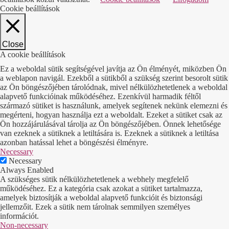
Cookie beállítások
Close
A cookie beállítások
Ez a weboldal sütik segítségével javítja az Ön élményét, miközben Ön
a weblapon navigál. Ezekből a sütikből a szükség szerint besorolt sütik
az Ön böngészőjében tárolódnak, mivel nélkülözhetetlenek a weboldal
alapvető funkcióinak működéséhez. Ezenkívül harmadik féltől
származó sütiket is használunk, amelyek segítenek nekünk elemezni és
megérteni, hogyan használja ezt a weboldalt. Ezeket a sütiket csak az
Ön hozzájárulásával tárolja az Ön böngészőjében. Önnek lehetősége
van ezeknek a sütiknek a letiltására is. Ezeknek a sütiknek a letiltása
azonban hatással lehet a böngészési élményre.
Necessary
Necessary
Always Enabled
A szükséges sütik nélkülözhetetlenek a webhely megfelelő
működéséhez. Ez a kategória csak azokat a sütiket tartalmazza,
amelyek biztosítják a weboldal alapvető funkcióit és biztonsági
jellemzőit. Ezek a sütik nem tárolnak semmilyen személyes
információt.
Non-necessary