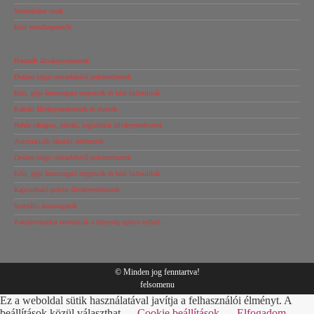
Simítózáras tasak
Kézi vonalhegesztők
Használt állványrendszerek
Dexion salgo csavarkötésű polcrendszerek
Kézi, gépi árumozgató targoncák és kézi hidraulikák
Raktári állványszerkezetek és elemek
Nehéz raklapos, raktári, logisztikai állványrendszerek
Automatizált tárolási rendszerek
Dexion salgo csavarkötésű polcrendszerek
Kézi, gépi árumozgató targoncák és kézi hidraulikák
Kapcsolható polcos állványrendszerek
Speciális árumozgatók
Raktártechnikai referenciák a teljesség igénye nélkül…
© Minden jog fenntartva!
felsomenu
Ez a weboldal sütik használatával javítja a felhasználói élményt. A
beállítások közül választhat.
Cookie beállítások
Elfogadom