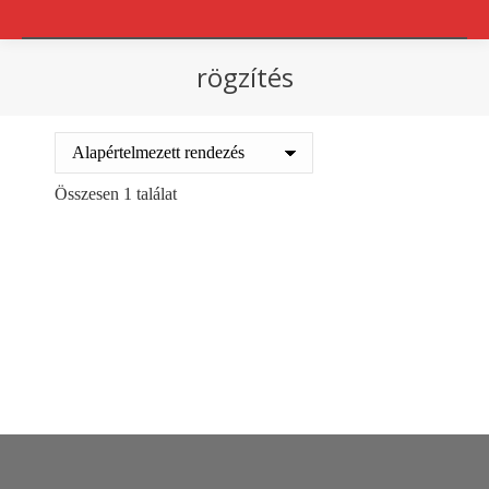
rögzítés
You are here:
Összesen 1 találat
Out of stock
Ragasztópisztoly Steinel
6800
Ft
+ ÁFA
Details
Ajánlatot kérek!