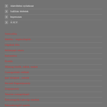
Adatvédelmi nyilatkozat
Szállítási feltételek
Impresszum
Á.SZ.F.
Sztreccsfólia
Habfólia – rezgéscsillapítás
Légpárnás fólia
Hullámpapír tekercs
Kartondoboz
Élvédők
Műanyag tömlők, zsákok, tasakok
Csomagolóháló védőháló
Ipari tűzőgépek , tackerek
Hot-melt Ragasztópisztoly
Zsugorpisztoly
Tekercses csomagolópapír
Ételcsomagolás-Lakossági termékek
Rakományrögzítő spanifer