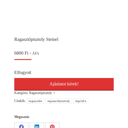
Ragasztópisztoly Steinel
6800
Ft
+ ÁFA
Elfogyott
Ajánlatot kérek!
Kategória:
Ragasztópisztoly
Címkék:
ragasztás
ragasztópisztoly
rögzítés
Megosztás