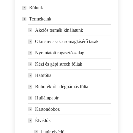
Rólunk
Termékeink
Akciós termék kínálatunk
Okmánytasak-csomagkísérő tasak
Nyomtatott ragasztószalag
Kézi és gépi strech fóliák
Habfólia
Buborékfólia légpárnás fólia
Hullámpapír
Kartondoboz
Élvédők
Papír élvédő