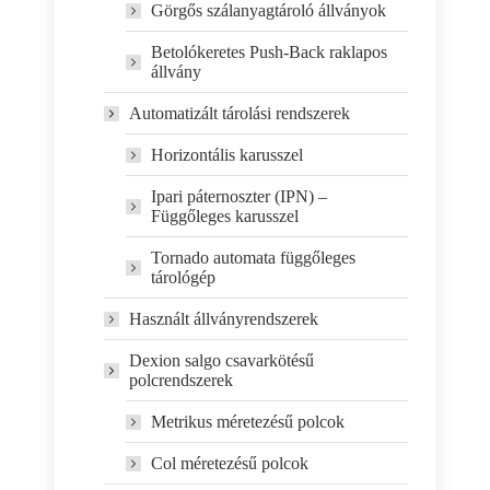
Görgős szálanyagtároló állványok
Betolókeretes Push-Back raklapos
állvány
Automatizált tárolási rendszerek
Horizontális karusszel
Ipari páternoszter (IPN) –
Függőleges karusszel
Tornado automata függőleges
tárológép
Használt állványrendszerek
Dexion salgo csavarkötésű
polcrendszerek
Metrikus méretezésű polcok
Col méretezésű polcok