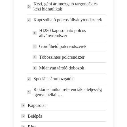
Kézi, gépi árumozgató targoncák és
kézi hidraulikák
Kapcsolható polcos állványrendszerek
HI280 kapcsolható polcos
állványrendszer
Gördíthető polcrendszerek
Többszintes polcrendszer
Műanyag tároló dobozok
Speciális árumozgatók
Raktártechnikai referenciák a teljesség
igénye nélkül…
Kapcsolat
Belépés
Blog