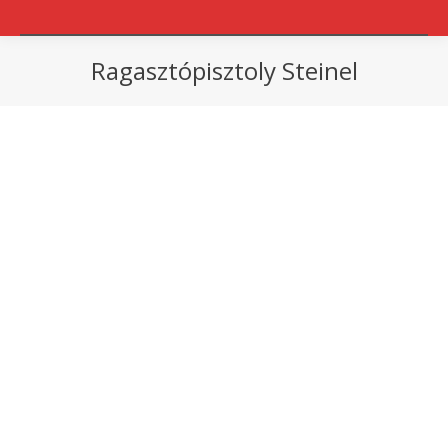
Ragasztópisztoly Steinel
You are here: