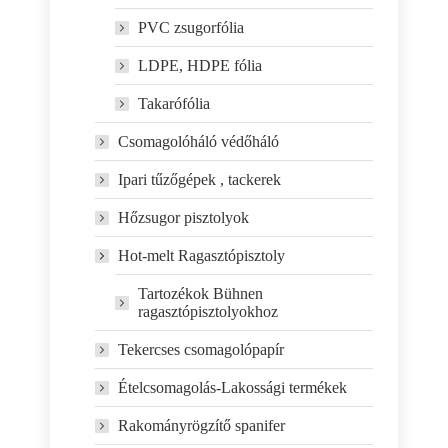
PVC zsugorfólia
LDPE, HDPE fólia
Takarófólia
Csomagolóháló védőháló
Ipari tűzőgépek , tackerek
Hőzsugor pisztolyok
Hot-melt Ragasztópisztoly
Tartozékok Bühnen
ragasztópisztolyokhoz
Tekercses csomagolópapír
Ételcsomagolás-Lakossági termékek
Rakományrögzítő spanifer