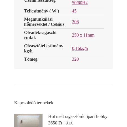
Üzemi feszültség
50/60Hz
Teljesítmény ( W )
45
Megmunkálási
206
hőmérséklet / Celsius
Olvadékragasztó
250 x 11mm
rudak
Olvasztóteljesítmény
0,16kg/h
kg/h
Tömeg
320
Kapcsolódó termékek
Hot melt ragasztórúd ipari-hobby
3650
Ft
+ ÁFA