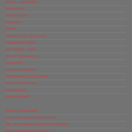
Habfólia – rezgéscsillapítás
Légpárnás fólia
Hullámpapír tekercs
Kartondoboz
Élvédők
Műanyag tömlők, zsákok, tasakok
Csomagolóháló védőháló
Ipari tűzőgépek , tackerek
Hot-melt Ragasztópisztoly
Zsugorpisztoly
Tekercses csomagolópapír
Ételcsomagolás-Lakossági termékek
Rakományrögzítő spanifer
Simítózáras tasak
Kézi vonalhegesztők
Használt állványrendszerek
Dexion salgo csavarkötésű polcrendszerek
Kézi, gépi árumozgató targoncák és kézi hidraulikák
Raktári állványszerkezetek és elemek