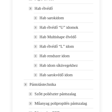
Hab élvédő
Hab sarokidom
Hab élvédő “U” idomok
Hab Multishape élvédő
Hab élvédő “L” idom
Hab rendszer idom
Hab idom síküvegekhez
Hab sarokvédő idom
Pántolástechnika
Szőtt poliészter pántszalag
Műanyag polipropilén pántszalag