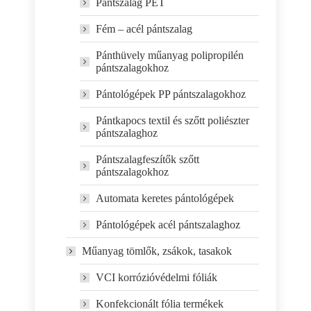
Pántszalag PET
Fém – acél pántszalag
Pánthüvely műanyag polipropilén
pántszalagokhoz
Pántológépek PP pántszalagokhoz
Pántkapocs textil és szőtt poliészter
pántszalaghoz
Pántszalagfeszítők szőtt
pántszalagokhoz
Automata keretes pántológépek
Pántológépek acél pántszalaghoz
Műanyag tömlők, zsákok, tasakok
VCI korrózióvédelmi fóliák
Konfekcionált fólia termékek