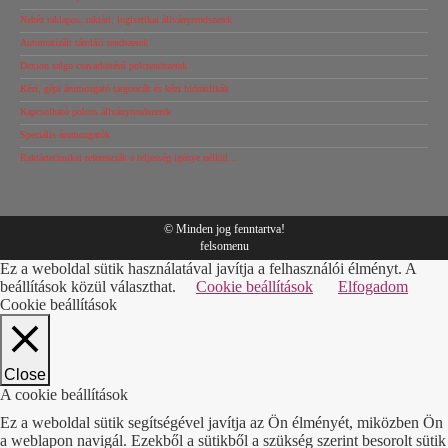
Nehéz raklapos, raktári, logisztikai állványrendszerek
Automatizált tárolási rendszerek
Dexion salgo csavarkötésű polcrendszerek
Kézi, gépi árumozgató targoncák és kézi hidraulikák
Kapcsolható polcos állványrendszerek
Speciális árumozgatók
Raktártechnikai referenciák a teljesség igénye nélkül…
© Minden jog fenntartva!
felsomenu
Ez a weboldal sütik használatával javítja a felhasználói élményt. A
beállítások közül választhat.
Cookie beállítások
Elfogadom
Cookie beállítások
Close
A cookie beállítások
Ez a weboldal sütik segítségével javítja az Ön élményét, miközben Ön
a weblapon navigál. Ezekből a sütikből a szükség szerint besorolt sütik