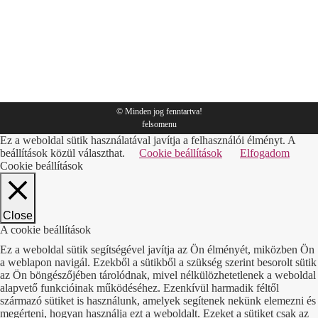
Tippek
By
Sympack
2018.03.01.
© Minden jog fenntartva!
felsomenu
Ez a weboldal sütik használatával javítja a felhasználói élményt. A
beállítások közül választhat.
Cookie beállítások
Elfogadom
Cookie beállítások
Close
A cookie beállítások
Ez a weboldal sütik segítségével javítja az Ön élményét, miközben Ön
a weblapon navigál. Ezekből a sütikből a szükség szerint besorolt sütik
az Ön böngészőjében tárolódnak, mivel nélkülözhetetlenek a weboldal
alapvető funkcióinak működéséhez. Ezenkívül harmadik féltől
származó sütiket is használunk, amelyek segítenek nekünk elemezni és
megérteni, hogyan használja ezt a weboldalt. Ezeket a sütiket csak az