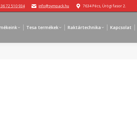
+36 72 510 934
info@sympack.hu
7634 Pécs, Ürögi fasor 2.
mékeink
Tesa termékek
Raktártechnika
Kapcsolat