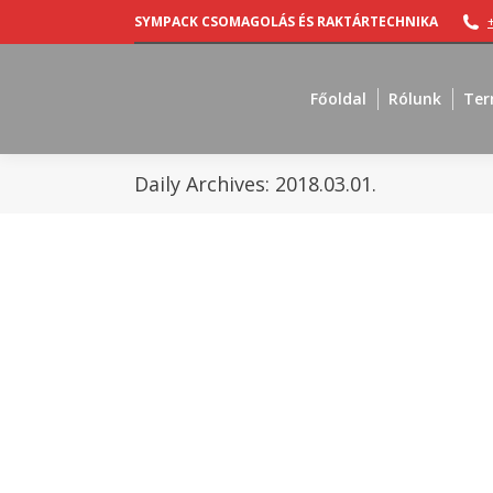
SYMPACK CSOMAGOLÁS ÉS RAKTÁRTECHNIKA
Főoldal
Rólunk
Ter
Daily Archives:
2018.03.01.
Tippek
By
Sympack
2018.03.01.
Tippek
By
Sympack
2018.03.01.