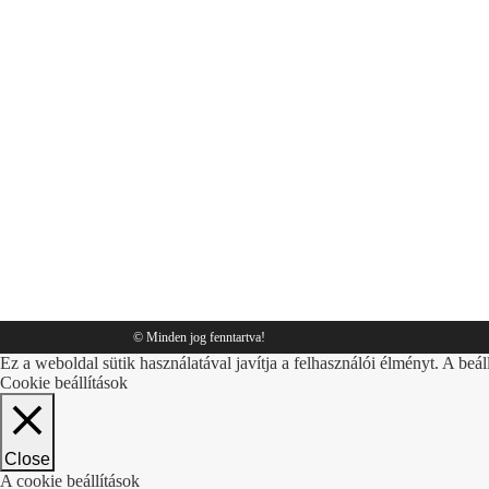
csomagolás
,
Tippek
By
Sympack
2018.03.01.
© Minden jog fenntartva!
Ez a weboldal sütik használatával javítja a felhasználói élményt. A beál
Cookie beállítások
Close
A cookie beállítások