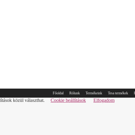
Főoldal
Rólunk
Termékeink
Tesa termékek
lítások közül választhat.
Cookie beállítások
Elfogadom