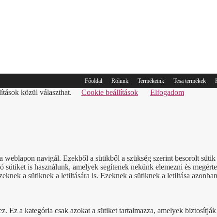
Főoldal
Rólunk
Termékeink
Tesa termékek
lítások közül választhat.
Cookie beállítások
Elfogadom
a weblapon navigál. Ezekből a sütikből a szükség szerint besorolt süt
sütiket is használunk, amelyek segítenek nekünk elemezni és megérteni
nek a sütiknek a letiltására is. Ezeknek a sütiknek a letiltása azonban
Ez a kategória csak azokat a sütiket tartalmazza, amelyek biztosítják a