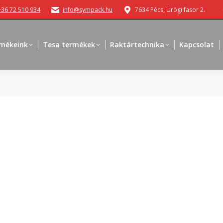
+36 72 510 934
info@sympack.hu
7634 Pécs, Ürögi fasor 2.
mékeink
Tesa termékek
Raktártechnika
Kapcsolat