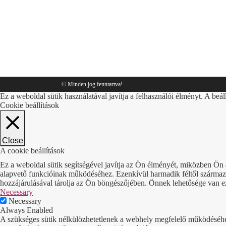
csomagolás
,
Tippek
By
Sympack
2018.03.01.
© Minden jog fenntartva!
Ez a weboldal sütik használatával javítja a felhasználói élményt. A beál
Cookie beállítások
Close
A cookie beállítások
Ez a weboldal sütik segítségével javítja az Ön élményét, miközben Ön 
alapvető funkcióinak működéséhez. Ezenkívül harmadik féltől származó 
hozzájárulásával tárolja az Ön böngészőjében. Önnek lehetősége van ezek
Necessary
Necessary
Always Enabled
A szükséges sütik nélkülözhetetlenek a webhely megfelelő működéséhez. 