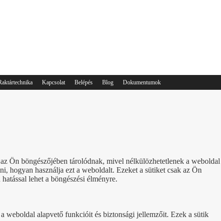
Raktártechnika
Kapcsolat
Belépés
Blog
Dokumentumok
ik az Ön böngészőjében tárolódnak, mivel nélkülözhetetlenek a weboldal
, hogyan használja ezt a weboldalt. Ezeket a sütiket csak az Ön
 hatással lehet a böngészési élményre.
 weboldal alapvető funkcióit és biztonsági jellemzőit. Ezek a sütik