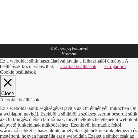
Tippek
By
Sympack
2018.03.01.
© Minden jog fenntartva!
felsomenu
Ez a weboldal sütik használatával javítja a felhasználói élményt. A
beállítások közül választhat.
Cookie beállítások
Elfogadom
Cookie beállítások
Close
A cookie beállítások
Ez a weboldal sütik segítségével javítja az Ön élményét, miközben Ön
a weblapon navigál. Ezekből a sütikből a szükség szerint besorolt sütik
az Ön böngészőjében tárolódnak, mivel nélkülözhetetlenek a weboldal
alapvető funkcióinak működéséhez. Ezenkívül harmadik féltől
származó sütiket is használunk, amelyek segítenek nekünk elemezni és
megérteni, hogyan használja ezt a weboldalt. Ezeket a sütiket csak az