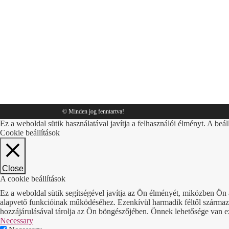
csomagolás
By
Sympack
2018.11.26.
© Minden jog fenntartva!
Ez a weboldal sütik használatával javítja a felhasználói élményt. A beál
Cookie beállítások
Close
A cookie beállítások
Ez a weboldal sütik segítségével javítja az Ön élményét, miközben Ön 
alapvető funkcióinak működéséhez. Ezenkívül harmadik féltől származó 
hozzájárulásával tárolja az Ön böngészőjében. Önnek lehetősége van ezek
Necessary