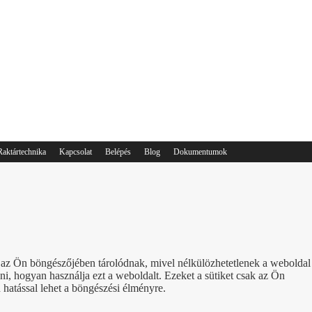
Raktártechnika
Kapcsolat
Belépés
Blog
Dokumentumok
ik az Ön böngészőjében tárolódnak, mivel nélkülözhetetlenek a weboldal
, hogyan használja ezt a weboldalt. Ezeket a sütiket csak az Ön
 hatással lehet a böngészési élményre.