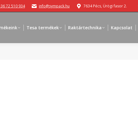
+36 72 510 934
info@sympack.hu
7634 Pécs, Ürögi fasor 2.
mékeink
Tesa termékek
Raktártechnika
Kapcsolat