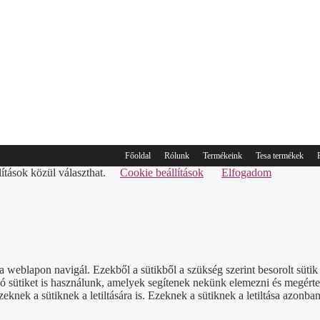
Főoldal
Rólunk
Termékeink
Tesa termékek
lítások közül választhat.
Cookie beállítások
Elfogadom
a weblapon navigál. Ezekből a sütikből a szükség szerint besorolt süt
sütiket is használunk, amelyek segítenek nekünk elemezni és megérteni
nek a sütiknek a letiltására is. Ezeknek a sütiknek a letiltása azonban