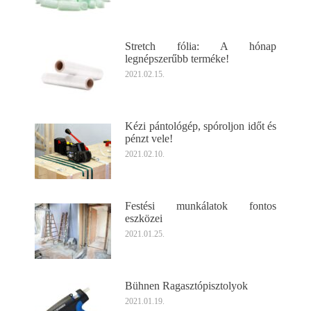
Stretch fólia: A hónap
legnépszerűbb terméke!
2021.02.15.
Kézi pántológép, spóroljon időt és
pénzt vele!
2021.02.10.
Festési munkálatok fontos
eszközei
2021.01.25.
Bühnen Ragasztópisztolyok
2021.01.19.