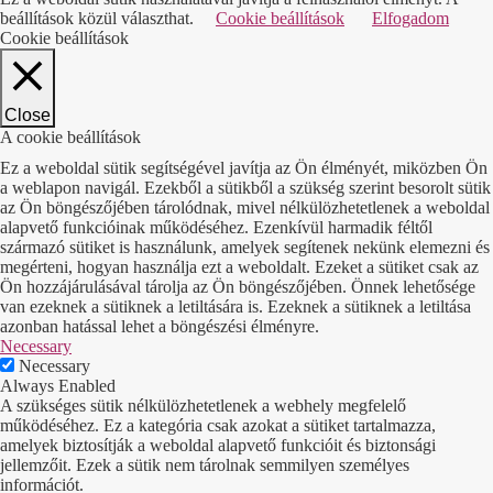
beállítások közül választhat.
Cookie beállítások
Elfogadom
Cookie beállítások
Close
A cookie beállítások
Ez a weboldal sütik segítségével javítja az Ön élményét, miközben Ön
a weblapon navigál. Ezekből a sütikből a szükség szerint besorolt sütik
az Ön böngészőjében tárolódnak, mivel nélkülözhetetlenek a weboldal
alapvető funkcióinak működéséhez. Ezenkívül harmadik féltől
származó sütiket is használunk, amelyek segítenek nekünk elemezni és
megérteni, hogyan használja ezt a weboldalt. Ezeket a sütiket csak az
Ön hozzájárulásával tárolja az Ön böngészőjében. Önnek lehetősége
van ezeknek a sütiknek a letiltására is. Ezeknek a sütiknek a letiltása
azonban hatással lehet a böngészési élményre.
Necessary
Necessary
Always Enabled
A szükséges sütik nélkülözhetetlenek a webhely megfelelő
működéséhez. Ez a kategória csak azokat a sütiket tartalmazza,
amelyek biztosítják a weboldal alapvető funkcióit és biztonsági
jellemzőit. Ezek a sütik nem tárolnak semmilyen személyes
információt.