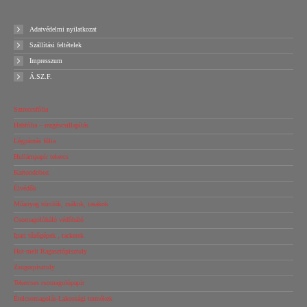
Adatvédelmi nyilatkozat
Szállítási feltételek
Impresszum
Á.SZ.F.
Sztreccsfólia
Habfólia – rezgéscsillapítás
Légpárnás fólia
Hullámpapír tekercs
Kartondoboz
Élvédők
Műanyag tömlők, zsákok, tasakok
Csomagolóháló védőháló
Ipari tűzőgépek , tackerek
Hot-melt Ragasztópisztoly
Zsugorpisztoly
Tekercses csomagolópapír
Ételcsomagolás-Lakossági termékek