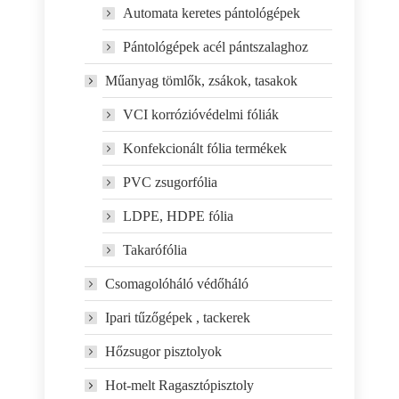
Automata keretes pántológépek
Pántológépek acél pántszalaghoz
Műanyag tömlők, zsákok, tasakok
VCI korrózióvédelmi fóliák
Konfekcionált fólia termékek
PVC zsugorfólia
LDPE, HDPE fólia
Takarófólia
Csomagolóháló védőháló
Ipari tűzőgépek , tackerek
Hőzsugor pisztolyok
Hot-melt Ragasztópisztoly