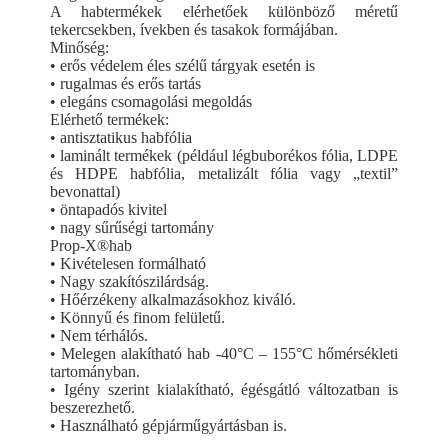
A habtermékek elérhetőek különböző méretű
tekercsekben, ívekben és tasakok formájában.
Minőség:
• erős védelem éles szélű tárgyak esetén is
• rugalmas és erős tartás
• elegáns csomagolási megoldás
Elérhető termékek:
• antisztatikus habfólia
• laminált termékek (például légbuborékos fólia, LDPE
és HDPE habfólia, metalizált fólia vagy „textil”
bevonattal)
• öntapadós kivitel
• nagy sűrűségi tartomány
Prop-X®hab
• Kivételesen formálható
• Nagy szakítószilárdság.
• Hőérzékeny alkalmazásokhoz kiváló.
• Könnyű és finom felületű.
• Nem térhálós.
• Melegen alakítható hab -40°C – 155°C hőmérsékleti
tartományban.
• Igény szerint kialakítható, égésgátló változatban is
beszerezhető.
• Használható gépjárműgyártásban is.