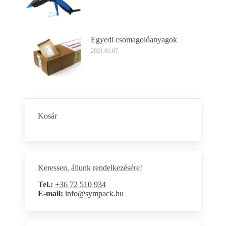
Egyedi csomagolóanyagok
2021.01.07.
Kosár
Keressen, állunk rendelkezésére!
Tel.:
+36 72 510 934
E-mail:
info@sympack.hu