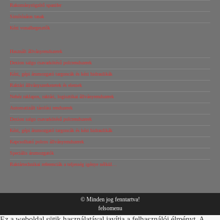
Rakományrögzítő spanifer
Simítózáras tasak
Kézi vonalhegesztők
Használt állványrendszerek
Dexion salgo csavarkötésű polcrendszerek
Kézi, gépi árumozgató targoncák és kézi hidraulikák
Raktári állványszerkezetek és elemek
Nehéz raklapos, raktári, logisztikai állványrendszerek
Automatizált tárolási rendszerek
Dexion salgo csavarkötésű polcrendszerek
Kézi, gépi árumozgató targoncák és kézi hidraulikák
Kapcsolható polcos állványrendszerek
Speciális árumozgatók
Raktártechnikai referenciák a teljesség igénye nélkül…
© Minden jog fenntartva!
felsomenu
Ez a weboldal sütik használatával javítja a felhasználói élményt. A