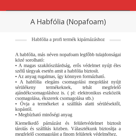
A Habfólia (Nopafoam)
You are here:
Habfólia a profi termék kipárnázáshoz
A habfólia, más néven nopafoam legfőbb tulajdonságai
közé sorolható:
• A magas szakítószilárdság, erős védelmet nyújt éles
szélű tárgyak esetén amit a habfólia biztosít.
• Az anyag rugalmas, így könnyen formázható.
• A habfólia elegáns csomagolási megoldást nyújt
sérülékeny termékeknek, tehát megfelelő
ajándékcsomagoláshoz is. ( pl: elektronikus eszközök
csomagolása, ékszerek csomagolása stb.)
• Óvja a termékeket a szállítás alatti sérülésektől,
kopástól.
• Megbízható minőségi anyag
Kiemelkedő párnázást és felületvédelmet biztosít
tárolás és szállítás közben. Választékunk biztosítja a
megfelelő csomagolást a finom felületek védelméhez.