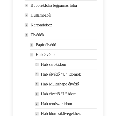
Buborékfólia légpárnás fólia
Hullámpapír
Kartondoboz
Élvédők
Papír élvédő
Hab élvédő
Hab sarokidom
Hab élvédő “U” idomok
Hab Multishape élvédő
Hab élvédő “L” idom
Hab rendszer idom
Hab idom síküvegekhez