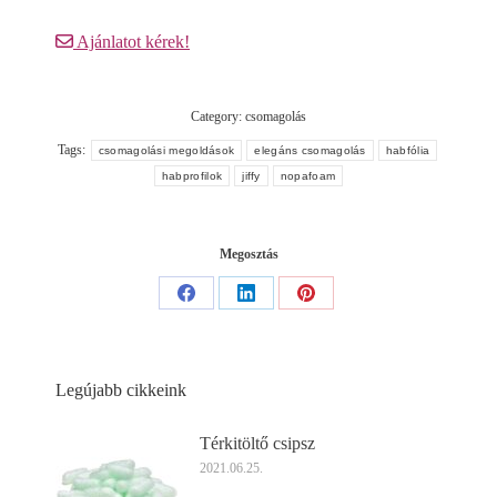
Ajánlatot kérek!
Category:
csomagolás
Tags:
csomagolási megoldások
elegáns csomagolás
habfólia
habprofilok
jiffy
nopafoam
Megosztás
Share
Share
Share
on
on
on
Facebook
LinkedIn
Pinterest
Legújabb cikkeink
Térkitöltő csipsz
2021.06.25.