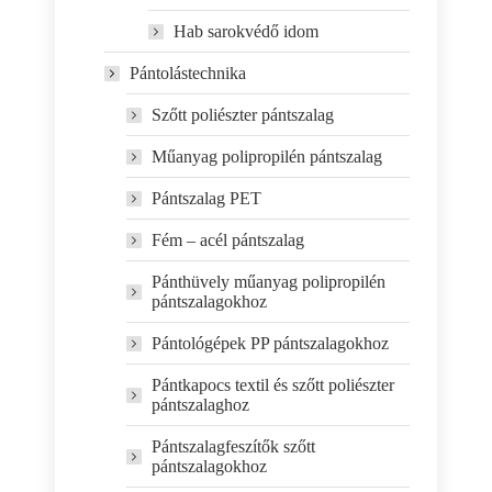
Hab sarokvédő idom
Pántolástechnika
Szőtt poliészter pántszalag
Műanyag polipropilén pántszalag
Pántszalag PET
Fém – acél pántszalag
Pánthüvely műanyag polipropilén
pántszalagokhoz
Pántológépek PP pántszalagokhoz
Pántkapocs textil és szőtt poliészter
pántszalaghoz
Pántszalagfeszítők szőtt
pántszalagokhoz