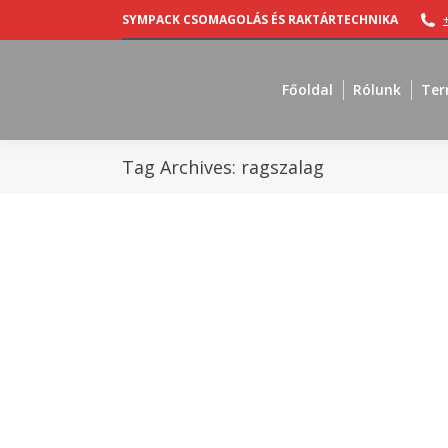
SYMPACK CSOMAGOLÁS ÉS RAKTÁRTECHNIKA
Főoldal
Rólunk
Ter
Tag Archives:
ragszalag
Tippek
By
Sympack
2018.03.01.