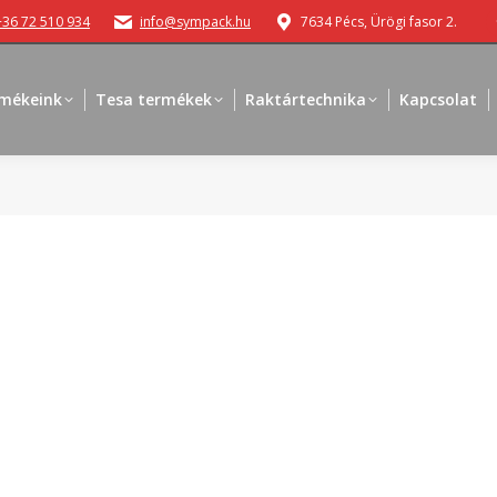
+36 72 510 934
info@sympack.hu
7634 Pécs, Ürögi fasor 2.
mékeink
Tesa termékek
Raktártechnika
Kapcsolat