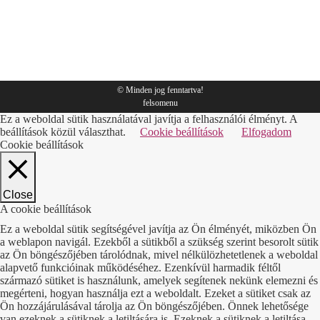
csomagolás
,
Tippek
By
Sympack
2018.10.31.
© Minden jog fenntartva!
felsomenu
Ez a weboldal sütik használatával javítja a felhasználói élményt. A
beállítások közül választhat.
Cookie beállítások
Elfogadom
Cookie beállítások
Close
A cookie beállítások
Ez a weboldal sütik segítségével javítja az Ön élményét, miközben Ön
a weblapon navigál. Ezekből a sütikből a szükség szerint besorolt sütik
az Ön böngészőjében tárolódnak, mivel nélkülözhetetlenek a weboldal
alapvető funkcióinak működéséhez. Ezenkívül harmadik féltől
származó sütiket is használunk, amelyek segítenek nekünk elemezni és
megérteni, hogyan használja ezt a weboldalt. Ezeket a sütiket csak az
Ön hozzájárulásával tárolja az Ön böngészőjében. Önnek lehetősége
van ezeknek a sütiknek a letiltására is. Ezeknek a sütiknek a letiltása