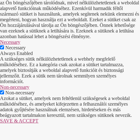
az Ön böngészőjében tárolódnak, mivel nélkülözhetetlenek a weboldal
alapvető funkcióinak működéséhez. Ezenkívül harmadik féltől
származó sütiket is használunk, amelyek segítenek nekünk elemezni és
megérteni, hogyan használja ezt a weboldalt. Ezeket a sütiket csak az
Ön hozzájárulásával tárolja az Ön böngészőjében. Önnek lehetősége
van ezeknek a sütiknek a letiltására is. Ezeknek a sütiknek a letiltása
azonban hatással lehet a böngészési élményre.
Necessary
Necessary
Always Enabled
A szükséges sütik nélkülözhetetlenek a webhely megfelelő
működéséhez. Ez a kategória csak azokat a sütiket tartalmazza,
amelyek biztosítják a weboldal alapvető funkcióit és biztonsági
jellemzőit. Ezek a sütik nem tárolnak semmilyen személyes
információt.
Non-necessary
Non-necessary
Azokat a sütiket, amelyek nem feltétlenül szükségesek a weboldal
működéséhez, és amelyeket kifejezetten a felhasználói személyes
adatok gyűjtésére használnak elemzésen, hirdetéseken és más
beágyazott tartalmakon keresztül, nem szükséges sütiknek nevezik.
SAVE & ACCEPT