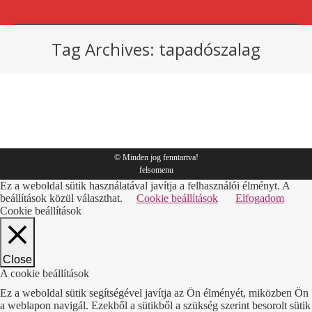
Tag Archives:
tapadószalag
You are here:
Tippek
By
Sympack
2018.03.01.
© Minden jog fenntartva!
felsomenu
Ez a weboldal sütik használatával javítja a felhasználói élményt. A
beállítások közül választhat.
Cookie beállítások
Elfogadom
Cookie beállítások
Close
A cookie beállítások
Ez a weboldal sütik segítségével javítja az Ön élményét, miközben Ön
a weblapon navigál. Ezekből a sütikből a szükség szerint besorolt sütik