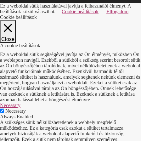
Ez a weboldal sütik használatával javítja a felhasználói élményt. A
beállítások közül választhat.
Cookie beállítások
Elfogadom
Cookie beállítások
Close
A cookie beállítások
Ez a weboldal sütik segítségével javítja az Ön élményét, miközben Ön
a weblapon navigál. Ezekből a sütikből a szükség szerint besorolt sütik
az Ön böngészőjében tárolódnak, mivel nélkülözhetetlenek a weboldal
alapvető funkcióinak működéséhez. Ezenkívül harmadik féltől
származó sütiket is használunk, amelyek segítenek nekünk elemezni és
megérteni, hogyan használja ezt a weboldalt. Ezeket a sütiket csak az
Ön hozzájárulásával tárolja az Ön böngészőjében. Önnek lehetősége
van ezeknek a sütiknek a letiltására is. Ezeknek a sütiknek a letiltása
azonban hatással lehet a böngészési élményre.
Necessary
Necessary
Always Enabled
A szükséges sütik nélkülözhetetlenek a webhely megfelelő
működéséhez. Ez a kategória csak azokat a sütiket tartalmazza,
amelyek biztosítják a weboldal alapvető funkcióit és biztonsági
jellemzőit. Ezek a sütik nem tárolnak semmilyen személyes