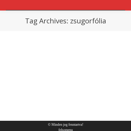
Tag Archives:
zsugorfólia
You are here:
csomagolás
,
Tippek
By
Sympack
2018.10.12.
© Minden jog fenntartva!
felsomenu