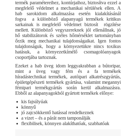
termék paramétereihez, kontúrjaihoz, biztosítva ezzel a
megfelelő védelmet a mechanikai sérülések ellen. A
hab sarokidom alkalmazása esetén kialakításánál
fogva a különböző alapanyagú termékek kritikus
sarkainak is megfelelő védelmet biztosít rögzítése
mellett. Különböző vegyszereknek jól ellenállnak, jó
hő stabilizátorok és széles hőmérséklet tartományban
őrzik meg mechanikai tulajdonságaikat. Igen fontos
tulajdonságuk, hogy a környezetükre nincs toxikus
hatásuk, a környezetkímélő csomagolóanyagok
csoportjába tartoznak.
Ezeket a hab üveg idom leggyakrabban a bútoripar,
mint a üveg vagy fém és a fa termékek
híradástechnikai termékek, autóipari alkatrészgyártás,
épületgépészeti termékek gyártása, valamint megannyi
fémipari termékgyártás során kerül alkalmazásra.
Ebből az alapanyagokból gyártott termékek előnye:
kis fajsúlyúak
könnyű
jó zajcsökkentő hatással rendelkeznek
a vizet – és a párát nem tamponálják
flexibilisek, könnyen alakíthatóak, szabhatóak