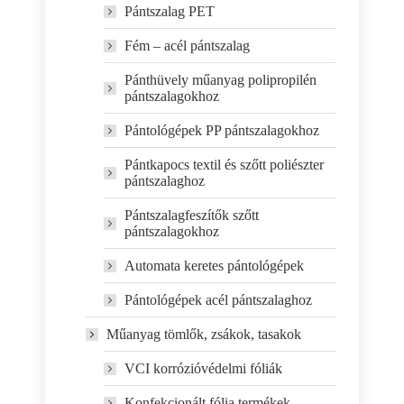
Pántszalag PET
Fém – acél pántszalag
Pánthüvely műanyag polipropilén
pántszalagokhoz
Pántológépek PP pántszalagokhoz
Pántkapocs textil és szőtt poliészter
pántszalaghoz
Pántszalagfeszítők szőtt
pántszalagokhoz
Automata keretes pántológépek
Pántológépek acél pántszalaghoz
Műanyag tömlők, zsákok, tasakok
VCI korrózióvédelmi fóliák
Konfekcionált fólia termékek