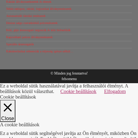
Raktári állványszerkezetek és elemek
Nehéz raklapos, raktári, logisztikai állványrendszerek
Automatizált tárolási rendszerek
Dexion salgo csavarkötésű polcrendszerek
Kézi, gépi árumozgató targoncák és kézi hidraulikák
Kapcsolható polcos állványrendszerek
Speciális árumozgatók
Raktártechnikai referenciák a teljesség igénye nélkül…
© Minden jog fenntartva!
felsomenu
Ez a weboldal sütik használatával javítja a felhasználói élményt. A
beállítások közül választhat.
Cookie beállítások
Elfogadom
Cookie beállítások
Close
A cookie beállítások
Ez a weboldal sütik segítségével javítja az Ön élményét, miközben Ön