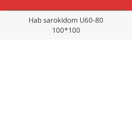
Hab sarokidom U60-80
100*100
You are here: