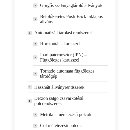
Görgős szálanyagtároló állványok
Betolókeretes Push-Back raklapos
állvány
Automatizált tárolási rendszerek
Horizontális karusszel
Ipari páternoszter (IPN) –
Függőleges karusszel
Tornado automata függőleges
tárológép
Használt állványrendszerek
Dexion salgo csavarkötésű
polcrendszerek
Metrikus méretezésű polcok
Col méretezésű polcok