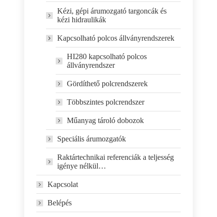
Kézi, gépi árumozgató targoncák és
kézi hidraulikák
Kapcsolható polcos állványrendszerek
HI280 kapcsolható polcos
állványrendszer
Gördíthető polcrendszerek
Többszintes polcrendszer
Műanyag tároló dobozok
Speciális árumozgatók
Raktártechnikai referenciák a teljesség
igénye nélkül…
Kapcsolat
Belépés