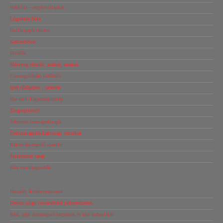
Habfólia – rezgéscsillapítás
Légpárnás fólia
Hullámpapír tekercs
Kartondoboz
Élvédők
Műanyag tömlők, zsákok, tasakok
Csomagolóháló védőháló
Ipari tűzőgépek , tackerek
Hot-melt Ragasztópisztoly
Zsugorpisztoly
Tekercses csomagolópapír
Ételcsomagolás-Lakossági termékek
Rakományrögzítő spanifer
Simítózáras tasak
Kézi vonalhegesztők
Használt állványrendszerek
Dexion salgo csavarkötésű polcrendszerek
Kézi, gépi árumozgató targoncák és kézi hidraulikák