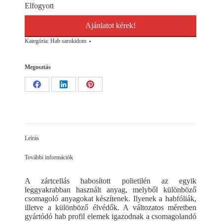
Elfogyott
Ajánlatot kérek!
Kategória:
Hab sarokidom
Megosztás
Share
Share
Share
on
on
on
Facebook
LinkedIn
Pinterest
Leírás
További információk
A zártcellás habosított polietilén az egyik
leggyakrabban használt anyag, melyből különböző
csomagoló anyagokat készítenek. Ilyenek a habfóliák,
illetve a különböző élvédők. A változatos méretben
gyártódó hab profil elemek igazodnak a csomagolandó