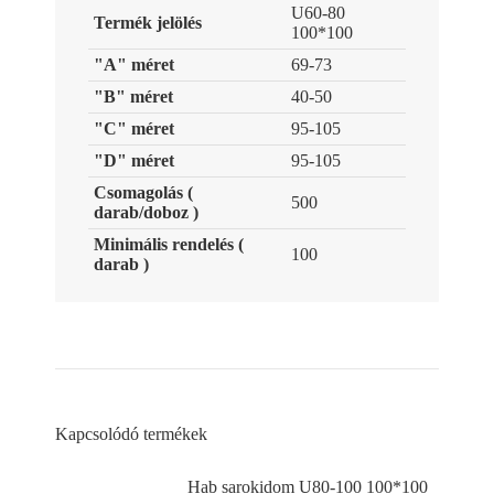
U60-80
Termék jelölés
100*100
"A" méret
69-73
"B" méret
40-50
"C" méret
95-105
"D" méret
95-105
Csomagolás (
500
darab/doboz )
Minimális rendelés (
100
darab )
Kapcsolódó termékek
Hab sarokidom U80-100 100*100