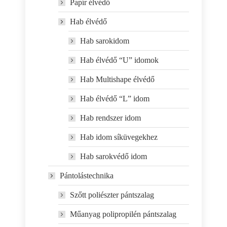
Papír élvédő
Hab élvédő
Hab sarokidom
Hab élvédő “U” idomok
Hab Multishape élvédő
Hab élvédő “L” idom
Hab rendszer idom
Hab idom síküvegekhez
Hab sarokvédő idom
Pántolástechnika
Szőtt poliészter pántszalag
Műanyag polipropilén pántszalag