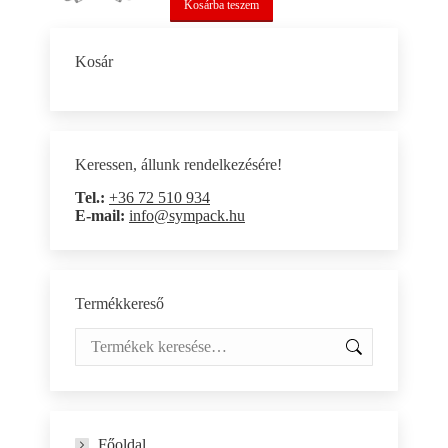
Kosárba teszem
Kosár
Keressen, állunk rendelkezésére!
Tel.:
+36 72 510 934
E-mail:
info@sympack.hu
Termékkereső
Főoldal