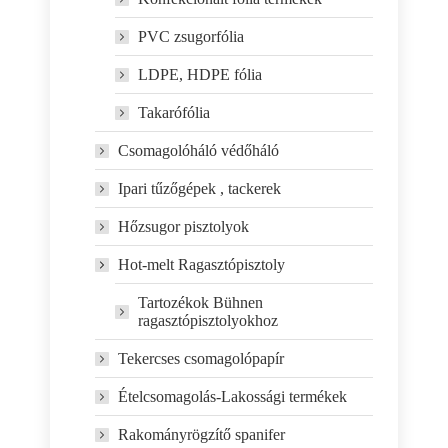
PVC zsugorfólia
LDPE, HDPE fólia
Takarófólia
Csomagolóháló védőháló
Ipari tűzőgépek , tackerek
Hőzsugor pisztolyok
Hot-melt Ragasztópisztoly
Tartozékok Bühnen
ragasztópisztolyokhoz
Tekercses csomagolópapír
Ételcsomagolás-Lakossági termékek
Rakományrögzítő spanifer