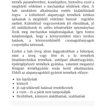
termék paramétereihez, kontúrjaihoz, biztosítva ezzel a
megfelelő védelmet a mechanikai sérülések ellen. A
hab sarokidom alkalmazása esetén kialakításánál
fogva a különböző alapanyagú termékek kritikus
sarkainak is megfelelő védelmet biztosít rögzítése
mellett. Különböző vegyszereknek jól ellenállnak, jó
hő stabilizátorok és széles hőmérséklet tartományban
őrzik meg mechanikai tulajdonságaikat. Igen fontos
tulajdonságuk, hogy a környezetükre nincs toxikus
hatásuk, a környezetkímélő csomagolóanyagok
csoportjába tartoznak.
Ezeket a hab üveg idom leggyakrabban a bútoripar,
mint a üveg vagy fém és a fa termékek
híradástechnikai termékek, autóipari alkatrészgyártás,
épületgépészeti termékek gyártása, valamint megannyi
fémipari termékgyártás során kerül alkalmazásra.
Ebből az alapanyagokból gyártott termékek előnye:
kis fajsúlyúak
könnyű
jó zajcsökkentő hatással rendelkeznek
a vizet – és a párát nem tamponálják
flexibilisek, könnyen alakíthatóak, szabhatóak