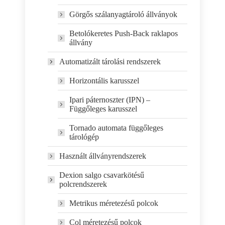
Görgős szálanyagtároló állványok
Betolókeretes Push-Back raklapos
állvány
Automatizált tárolási rendszerek
Horizontális karusszel
Ipari páternoszter (IPN) –
Függőleges karusszel
Tornado automata függőleges
tárológép
Használt állványrendszerek
Dexion salgo csavarkötésű
polcrendszerek
Metrikus méretezésű polcok
Col méretezésű polcok