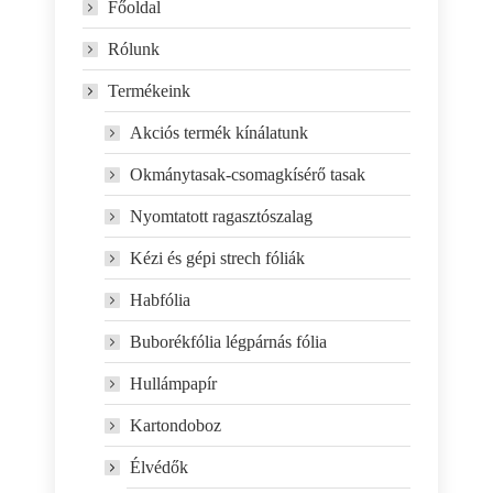
Főoldal
Rólunk
Termékeink
Akciós termék kínálatunk
Okmánytasak-csomagkísérő tasak
Nyomtatott ragasztószalag
Kézi és gépi strech fóliák
Habfólia
Buborékfólia légpárnás fólia
Hullámpapír
Kartondoboz
Élvédők