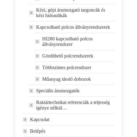
Kézi, gépi árumozgató targoncák és
kézi hidraulikák
Kapcsolható polcos állványrendszerek
HI280 kapcsolható polcos
állványrendszer
Gördíthető polcrendszerek
Többszintes polcrendszer
Műanyag tároló dobozok
Speciális árumozgatók
Raktártechnikai referenciák a teljesség
igénye nélkül…
Kapcsolat
Belépés