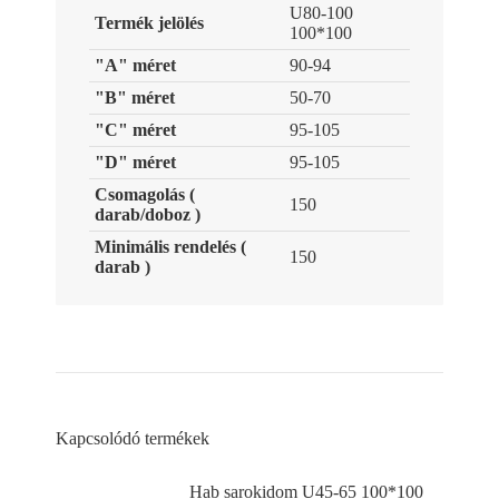
U80-100
Termék jelölés
100*100
"A" méret
90-94
"B" méret
50-70
"C" méret
95-105
"D" méret
95-105
Csomagolás (
150
darab/doboz )
Minimális rendelés (
150
darab )
Kapcsolódó termékek
Hab sarokidom U45-65 100*100