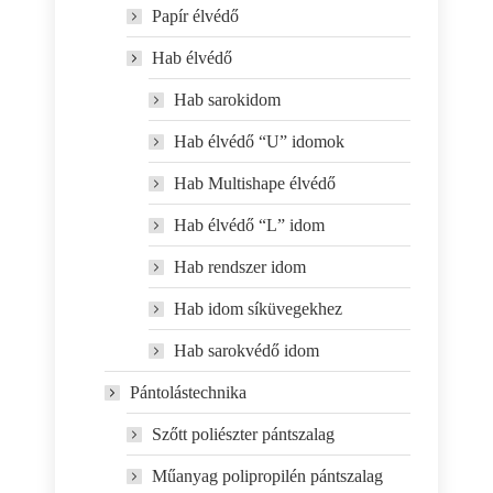
Papír élvédő
Hab élvédő
Hab sarokidom
Hab élvédő “U” idomok
Hab Multishape élvédő
Hab élvédő “L” idom
Hab rendszer idom
Hab idom síküvegekhez
Hab sarokvédő idom
Pántolástechnika
Szőtt poliészter pántszalag
Műanyag polipropilén pántszalag