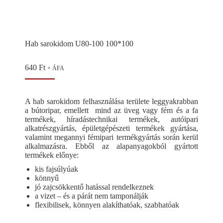
Hab sarokidom U80-100 100*100
640
Ft
+ ÁFA
A hab sarokidom felhasználása területe leggyakrabban
a bútoripar, emellett mind az üveg vagy fém és a fa
termékek, híradástechnikai termékek, autóipari
alkatrészgyártás, épületgépészeti termékek gyártása,
valamint megannyi fémipari termékgyártás során kerül
alkalmazásra. Ebből az alapanyagokból gyártott
termékek előnye:
kis fajsúlyúak
könnyű
jó zajcsökkentő hatással rendelkeznek
a vizet – és a párát nem tamponálják
flexibilisek, könnyen alakíthatóak, szabhatóak