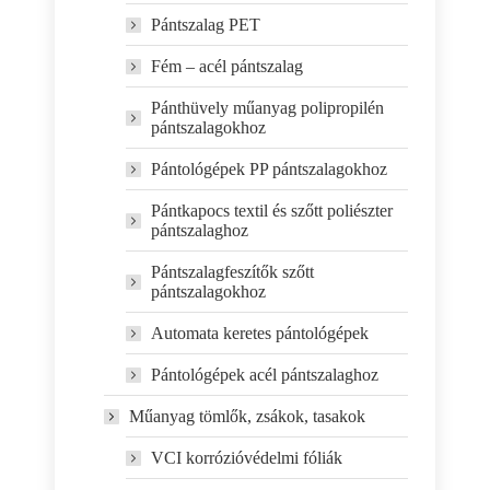
Pántszalag PET
Fém – acél pántszalag
Pánthüvely műanyag polipropilén
pántszalagokhoz
Pántológépek PP pántszalagokhoz
Pántkapocs textil és szőtt poliészter
pántszalaghoz
Pántszalagfeszítők szőtt
pántszalagokhoz
Automata keretes pántológépek
Pántológépek acél pántszalaghoz
Műanyag tömlők, zsákok, tasakok
VCI korrózióvédelmi fóliák