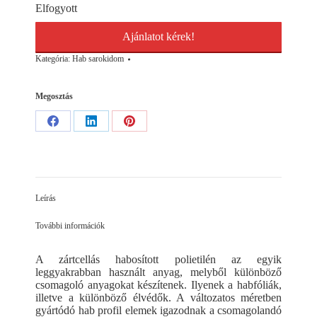
Elfogyott
Ajánlatot kérek!
Kategória:
Hab sarokidom
Megosztás
Share
Share
Share
on
on
on
Facebook
LinkedIn
Pinterest
Leírás
További információk
A zártcellás habosított polietilén az egyik
leggyakrabban használt anyag, melyből különböző
csomagoló anyagokat készítenek. Ilyenek a habfóliák,
illetve a különböző élvédők. A változatos méretben
gyártódó hab profil elemek igazodnak a csomagolandó