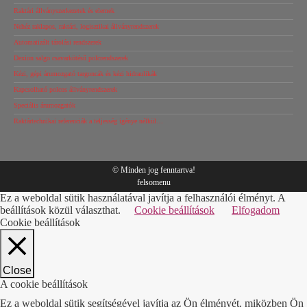
Raktári állványszerkezetek és elemek
Nehéz raklapos, raktári, logisztikai állványrendszerek
Automatizált tárolási rendszerek
Dexion salgo csavarkötésű polcrendszerek
Kézi, gépi árumozgató targoncák és kézi hidraulikák
Kapcsolható polcos állványrendszerek
Speciális árumozgatók
Raktártechnikai referenciák a teljesség igénye nélkül…
© Minden jog fenntartva!
felsomenu
Ez a weboldal sütik használatával javítja a felhasználói élményt. A
beállítások közül választhat.
Cookie beállítások
Elfogadom
Cookie beállítások
Close
A cookie beállítások
Ez a weboldal sütik segítségével javítja az Ön élményét, miközben Ön