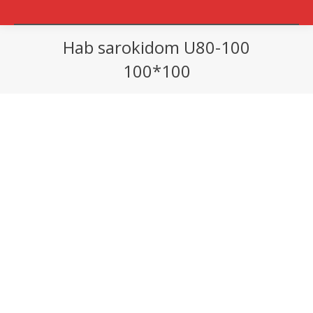
Hab sarokidom U80-100
100*100
You are here: