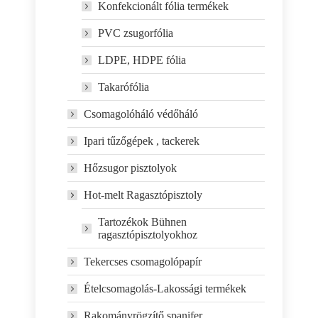
Konfekcionált fólia termékek
PVC zsugorfólia
LDPE, HDPE fólia
Takarófólia
Csomagolóháló védőháló
Ipari tűzőgépek , tackerek
Hőzsugor pisztolyok
Hot-melt Ragasztópisztoly
Tartozékok Bühnen
ragasztópisztolyokhoz
Tekercses csomagolópapír
Ételcsomagolás-Lakossági termékek
Rakományrögzítő spanifer