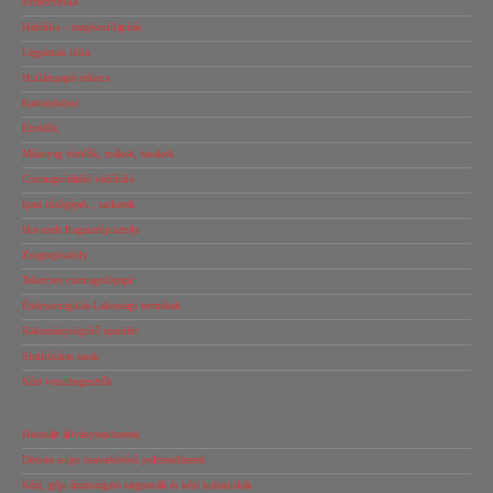
Sztreccsfólia
Habfólia – rezgéscsillapítás
Légpárnás fólia
Hullámpapír tekercs
Kartondoboz
Élvédők
Műanyag tömlők, zsákok, tasakok
Csomagolóháló védőháló
Ipari tűzőgépek , tackerek
Hot-melt Ragasztópisztoly
Zsugorpisztoly
Tekercses csomagolópapír
Ételcsomagolás-Lakossági termékek
Rakományrögzítő spanifer
Simítózáras tasak
Kézi vonalhegesztők
Használt állványrendszerek
Dexion salgo csavarkötésű polcrendszerek
Kézi, gépi árumozgató targoncák és kézi hidraulikák