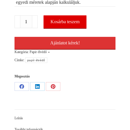
egyedi méretek alapján kalkuláljuk.
Papír
Kosárba teszem
élvédő
40x40/3-
2000mm
mennyiség
Ajánlatot kérek!
Kategória:
Papir élvédő
Címke:
papír élvédő
Megosztás
Share
Share
Share
on
on
on
Facebook
LinkedIn
Pinterest
Leírás
További információk