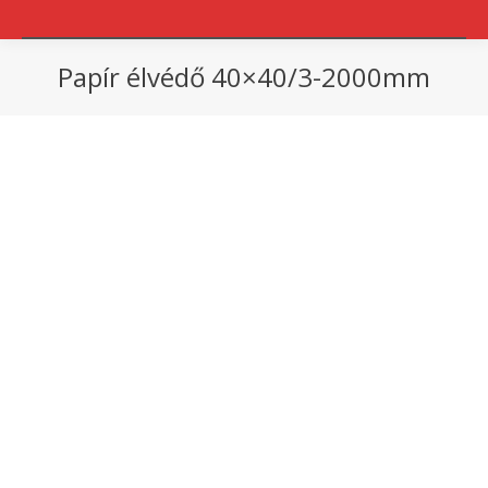
Papír élvédő 40×40/3-2000mm
You are here: