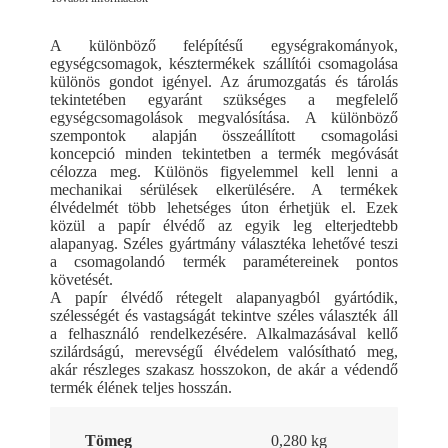
A különböző felépítésű egységrakományok,
egységcsomagok, késztermékek szállítói csomagolása
különös gondot igényel. Az árumozgatás és tárolás
tekintetében egyaránt szükséges a megfelelő
egységcsomagolások megvalósítása. A különböző
szempontok alapján összeállított csomagolási
koncepció minden tekintetben a termék megóvását
célozza meg. Különös figyelemmel kell lenni a
mechanikai sérülések elkerülésére. A termékek
élvédelmét több lehetséges úton érhetjük el. Ezek
közül a papír élvédő az egyik leg elterjedtebb
alapanyag. Széles gyártmány választéka lehetővé teszi
a csomagolandó termék paramétereinek pontos
követését.
A papír élvédő rétegelt alapanyagból gyártódik,
szélességét és vastagságát tekintve széles választék áll
a felhasználó rendelkezésére. Alkalmazásával kellő
szilárdságú, merevségű élvédelem valósítható meg,
akár részleges szakasz hosszokon, de akár a védendő
termék élének teljes hosszán.
Tömeg
0,280 kg