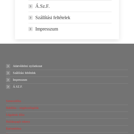
Á.Sz.F.
Szállítási feltételek
Impresszum
Adatvédelmi nyilatkozat
Szállítási feltételek
Impresszum
Á.SZ.F.
Sztreccsfólia
Habfólia – rezgéscsillapítás
Légpárnás fólia
Hullámpapír tekercs
Kartondoboz