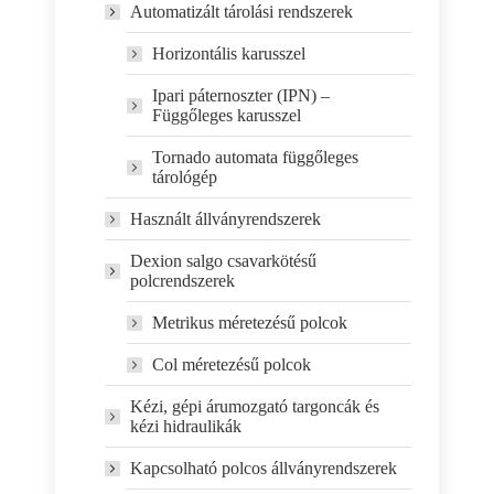
Automatizált tárolási rendszerek
Horizontális karusszel
Ipari páternoszter (IPN) –
Függőleges karusszel
Tornado automata függőleges
tárológép
Használt állványrendszerek
Dexion salgo csavarkötésű
polcrendszerek
Metrikus méretezésű polcok
Col méretezésű polcok
Kézi, gépi árumozgató targoncák és
kézi hidraulikák
Kapcsolható polcos állványrendszerek