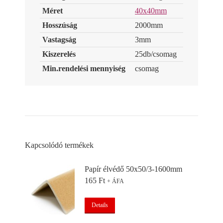
Méret
40x40mm
Hosszúság
2000mm
Vastagság
3mm
Kiszerelés
25db/csomag
Min.rendelési mennyiség
csomag
Kapcsolódó termékek
Papír élvédő 50x50/3-1600mm
165
Ft
+ ÁFA
Details