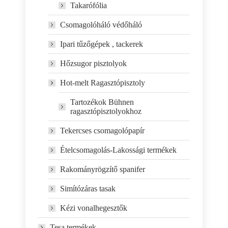
Takarófólia
Csomagolóháló védőháló
Ipari tűzőgépek , tackerek
Hőzsugor pisztolyok
Hot-melt Ragasztópisztoly
Tartozékok Bühnen
ragasztópisztolyokhoz
Tekercses csomagolópapír
Ételcsomagolás-Lakossági termékek
Rakományrögzítő spanifer
Simítózáras tasak
Kézi vonalhegesztők
Tesa termékek