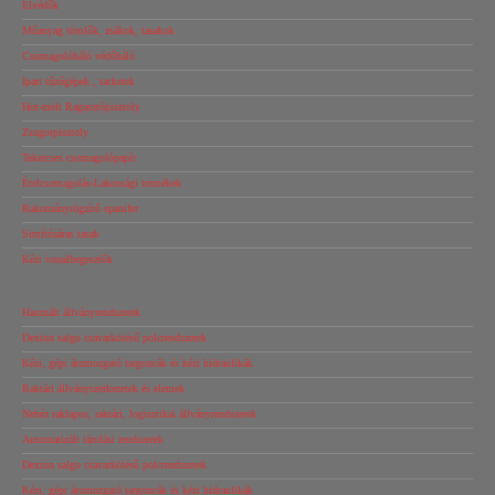
Élvédők
Műanyag tömlők, zsákok, tasakok
Csomagolóháló védőháló
Ipari tűzőgépek , tackerek
Hot-melt Ragasztópisztoly
Zsugorpisztoly
Tekercses csomagolópapír
Ételcsomagolás-Lakossági termékek
Rakományrögzítő spanifer
Simítózáras tasak
Kézi vonalhegesztők
Használt állványrendszerek
Dexion salgo csavarkötésű polcrendszerek
Kézi, gépi árumozgató targoncák és kézi hidraulikák
Raktári állványszerkezetek és elemek
Nehéz raklapos, raktári, logisztikai állványrendszerek
Automatizált tárolási rendszerek
Dexion salgo csavarkötésű polcrendszerek
Kézi, gépi árumozgató targoncák és kézi hidraulikák