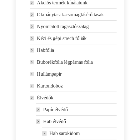
Akciós termék kínálatunk
Okmánytasak-csomagkísérő tasak
Nyomtatott ragasztószalag
Kézi és gépi strech fóliák
Habfólia
Buborékfólia légpárnás fólia
Hullámpapír
Kartondoboz
Élvédők
Papír élvédő
Hab élvédő
Hab sarokidom