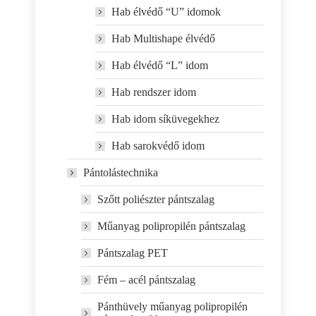
Hab élvédő “U” idomok
Hab Multishape élvédő
Hab élvédő “L” idom
Hab rendszer idom
Hab idom síküvegekhez
Hab sarokvédő idom
Pántolástechnika
Szőtt poliészter pántszalag
Műanyag polipropilén pántszalag
Pántszalag PET
Fém – acél pántszalag
Pánthüvely műanyag polipropilén