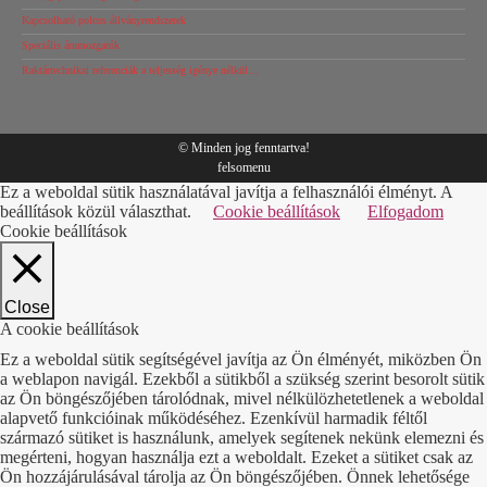
Kapcsolható polcos állványrendszerek
Speciális árumozgatók
Raktártechnikai referenciák a teljesség igénye nélkül…
© Minden jog fenntartva!
felsomenu
Ez a weboldal sütik használatával javítja a felhasználói élményt. A
beállítások közül választhat.
Cookie beállítások
Elfogadom
Cookie beállítások
Close
A cookie beállítások
Ez a weboldal sütik segítségével javítja az Ön élményét, miközben Ön
a weblapon navigál. Ezekből a sütikből a szükség szerint besorolt sütik
az Ön böngészőjében tárolódnak, mivel nélkülözhetetlenek a weboldal
alapvető funkcióinak működéséhez. Ezenkívül harmadik féltől
származó sütiket is használunk, amelyek segítenek nekünk elemezni és
megérteni, hogyan használja ezt a weboldalt. Ezeket a sütiket csak az
Ön hozzájárulásával tárolja az Ön böngészőjében. Önnek lehetősége