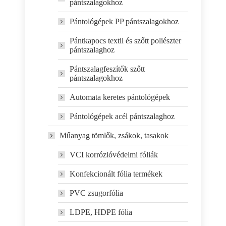
pántszalagokhoz
Pántológépek PP pántszalagokhoz
Pántkapocs textil és szőtt poliészter
pántszalaghoz
Pántszalagfeszítők szőtt
pántszalagokhoz
Automata keretes pántológépek
Pántológépek acél pántszalaghoz
Műanyag tömlők, zsákok, tasakok
VCI korrózióvédelmi fóliák
Konfekcionált fólia termékek
PVC zsugorfólia
LDPE, HDPE fólia