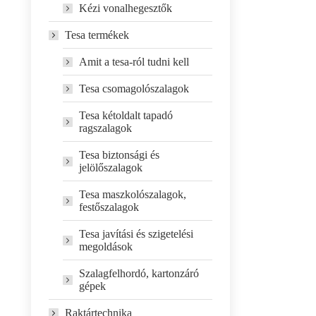
Kézi vonalhegesztők
Tesa termékek
Amit a tesa-ról tudni kell
Tesa csomagolószalagok
Tesa kétoldalt tapadó
ragszalagok
Tesa biztonsági és
jelölőszalagok
Tesa maszkolószalagok,
festőszalagok
Tesa javítási és szigetelési
megoldások
Szalagfelhordó, kartonzáró
gépek
Raktártechnika