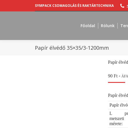
SYMPACK CSOMAGOLÁS ÉS RAKTÁRTECHNIKA
Főoldal
Rólunk
Ter
Papír élvédő 35×35/3-1200mm
Papír élv
90
Ft
+ ÁF
Papír élvéd
Papír élv
L prof
metszeti
mérete: