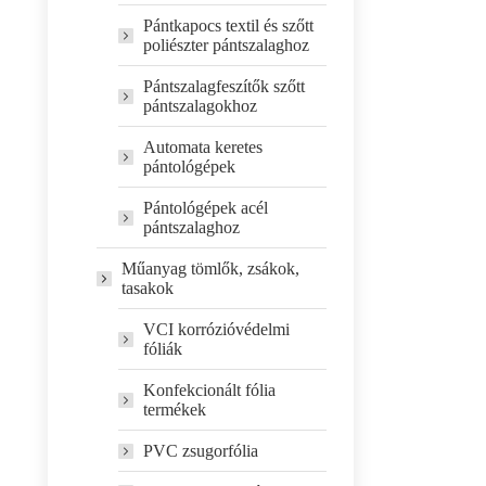
Pántkapocs textil és szőtt
poliészter pántszalaghoz
Pántszalagfeszítők szőtt
pántszalagokhoz
Automata keretes
pántológépek
Pántológépek acél
pántszalaghoz
Műanyag tömlők, zsákok,
tasakok
VCI korrózióvédelmi
fóliák
Konfekcionált fólia
termékek
PVC zsugorfólia