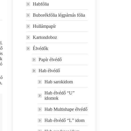
Habfólia
Buborékfólia légpárnás fólia
Hullámpapír
Kartondoboz
l.
ző
Élvédők
ös
ek
Papír élvédő
dó
Hab élvédő
ló
Hab sarokidom
n,
Hab élvédő “U”
idomok
Hab Multishape élvédő
Hab élvédő “L” idom