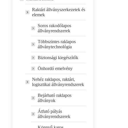
Raktári állványszerkezetek és
elemek
Soros rakodólapos
állványrendszerek
Többszintes raklapos
állványtechnológia
Biztonsági kiegészítők
Önhordó emelvény
Nehéz raklapos, raktári,
logisztikai állványrendszerek
Bejárható raklapos
állványok
Átfutó pályás
állványrendszerek
Könnyű karos