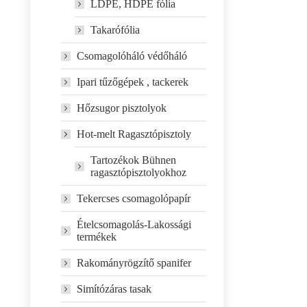
LDPE, HDPE fólia
Takarófólia
Csomagolóháló védőháló
Ipari tűzőgépek , tackerek
Hőzsugor pisztolyok
Hot-melt Ragasztópisztoly
Tartozékok Bühnen
ragasztópisztolyokhoz
Tekercses csomagolópapír
Ételcsomagolás-Lakossági
termékek
Rakományrögzítő spanifer
Simítózáras tasak