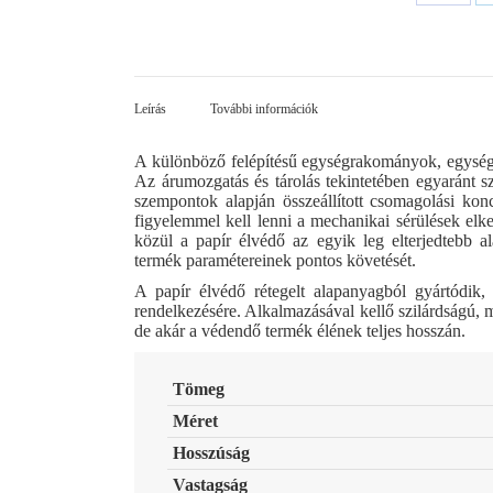
Share
on
Facebo
Leírás
További információk
A különböző felépítésű egységrakományok, egység
Az árumozgatás és tárolás tekintetében egyaránt
szempontok alapján összeállított csomagolási ko
figyelemmel kell lenni a mechanikai sérülések elk
közül a papír élvédő az egyik leg elterjedtebb 
termék paramétereinek pontos követését.
A papír élvédő rétegelt alapanyagból gyártódik, s
rendelkezésére. Alkalmazásával kellő szilárdságú,
de akár a védendő termék élének teljes hosszán.
Tömeg
Méret
Hosszúság
Vastagság