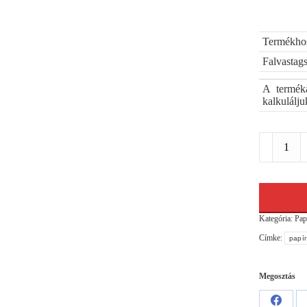
Termékhos
Falvastag
A terméka
kalkulálju
Papír
élvédő
35x35/3-
1200mm
mennyiség
Kategória:
Pap
Címke:
papír
Megosztás