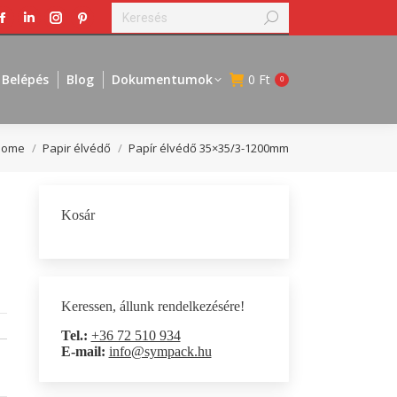
Search:
Facebook
Linkedin
Instagram
Pinterest
page
page
page
page
opens
opens
opens
opens
Belépés
Blog
Dokumentumok
0
Ft
0
in
in
in
in
new
new
new
new
window
window
window
window
ou are here:
Home
Papir élvédő
Papír élvédő 35×35/3-1200mm
Kosár
Keressen, állunk rendelkezésére!
Tel.:
+36 72 510 934
E-mail:
info@sympack.hu