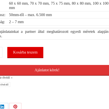
60 x 60 mm, 70 x 70 mm, 75 x 75 mm, 80 x 80 mm, 100 x 100
mm
sz:
50mm-től – max. 6.500 mm
ság:
2 – 7 mm
jánlatainkat a partner által meghatározott egyedi méretek alapján
k.
Kosárba teszem
Ajánlatot kérek!
ir élvédő
 élvédő