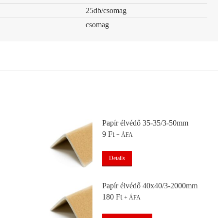
25db/csomag
csomag
Papír élvédő 35-35/3-50mm
9
Ft
+ ÁFA
Details
Papír élvédő 40x40/3-2000mm
180
Ft
+ ÁFA