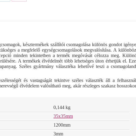
Share
Share
on
on
ok
LinkedIn
Pinterest
csomagok, késztermékek szállítói csomagolása különös gondot igénye
 szükséges a megfelelő egységcsomagolások megvalósítása. A különbö
ncepció minden tekintetben a termék megóvását célozza meg. Külön
erülésére. A termékek élvédelmét több lehetséges úton érhetjük el. Ez
alapanyag. Széles gyártmány választéka lehetővé teszi a csomagolan
zélességét és vastagságát tekintve széles választék áll a felhaszná
 merevségű élvédelem valósítható meg, akár részleges szakasz hosszoko
0,144 kg
35x35mm
1200mm
3mm