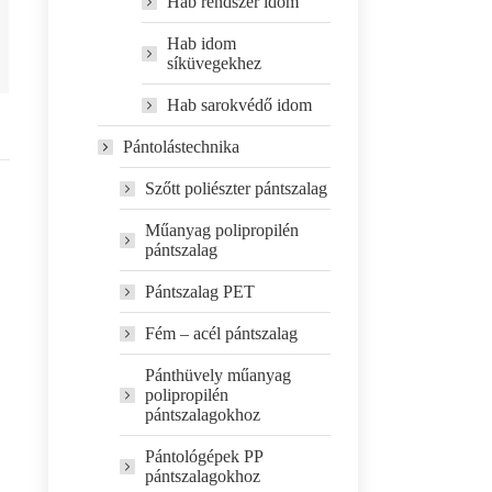
Hab rendszer idom
Hab idom
síküvegekhez
Hab sarokvédő idom
Pántolástechnika
Szőtt poliészter pántszalag
Műanyag polipropilén
pántszalag
Pántszalag PET
Fém – acél pántszalag
Pánthüvely műanyag
polipropilén
pántszalagokhoz
Pántológépek PP
pántszalagokhoz