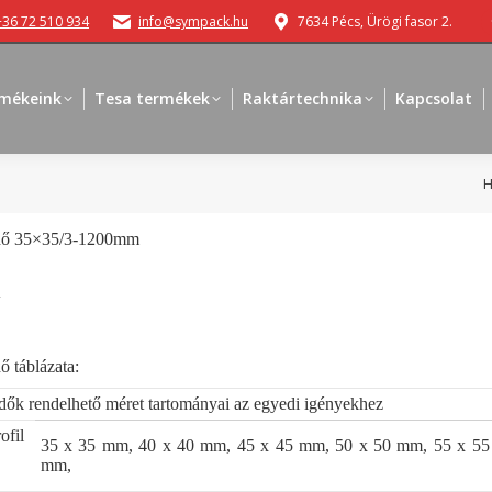
+36 72 510 934
info@sympack.hu
7634 Pécs, Ürögi fasor 2.
mékeink
Tesa termékek
Raktártechnika
Kapcsolat
Y
édő 35×35/3-1200mm
A
ő táblázata:
édők rendelhető méret tartományai az egyedi igényekhez
il
35 x 35 mm, 40 x 40 mm, 45 x 45 mm, 50 x 50 mm, 55 x 55
mm,