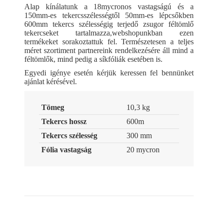
Alap kínálatunk a 18mycronos vastagságú és a
150mm-es tekercsszélességtől 50mm-es lépcsőkben
600mm tekercs szélességig terjedő zsugor féltömlő
tekercseket tartalmazza,webshopunkban ezen
termékeket sorakoztattuk fel. Természetesen a teljes
méret szortiment partnereink rendelkezésére áll mind a
féltömlők, mind pedig a síkfóliák esetében is.
Egyedi igénye esetén kérjük keressen fel bennünket
ajánlat kérésével.
Tömeg
10,3 kg
Tekercs hossz
600m
Tekercs szélesség
300 mm
Fólia vastagság
20 mycron