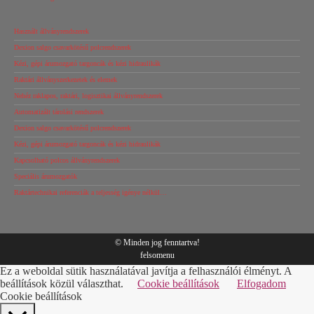
Használt állványrendszerek
Dexion salgo csavarkötésű polcrendszerek
Kézi, gépi árumozgató targoncák és kézi hidraulikák
Raktári állványszerkezetek és elemek
Nehéz raklapos, raktári, logisztikai állványrendszerek
Automatizált tárolási rendszerek
Dexion salgo csavarkötésű polcrendszerek
Kézi, gépi árumozgató targoncák és kézi hidraulikák
Kapcsolható polcos állványrendszerek
Speciális árumozgatók
Raktártechnikai referenciák a teljesség igénye nélkül…
© Minden jog fenntartva!
felsomenu
Ez a weboldal sütik használatával javítja a felhasználói élményt. A
beállítások közül választhat.
Cookie beállítások
Elfogadom
Cookie beállítások