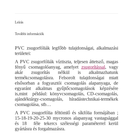
on
on
on
Facebook
LinkedIn
Pinterest
Leírás
További információk
PVC zsugorfóliák legfőbb tulajdonságai, alkalmazási
területei:
A PVC zsugorfóliák víztiszta, teljesen áttetsző, magas
fényű csomagolóanyag, amelyet
zsugorítással
, vagy
akár zsugorítás nélkül is alkalmazhatunk
termékcsomagolásra. Felsorolt tulajdonságai miatt
elsősorban a fogyasztói csomagolás alapanyaga, de
egyaránt alkalmas gyűjtőcsomagolások képzésére
is,mint például: könyvcsomagolás, CD-csomagolás,
ajándéktárgy-csomagolás, híradástechnikai-termékek
csomagolása, stb…
A PVC zsugorfólia féltömlő és síkfólia formájában ;
15-18-19-20-25-30 mycronos alapanyag vastagsággal
és 18 féle tekercs szélességi paraméterrel kerül
gyártásra és forgalmazásra.