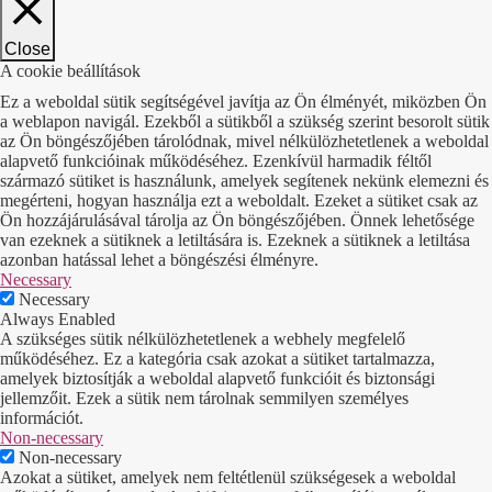
Close
A cookie beállítások
Ez a weboldal sütik segítségével javítja az Ön élményét, miközben Ön
a weblapon navigál. Ezekből a sütikből a szükség szerint besorolt sütik
az Ön böngészőjében tárolódnak, mivel nélkülözhetetlenek a weboldal
alapvető funkcióinak működéséhez. Ezenkívül harmadik féltől
származó sütiket is használunk, amelyek segítenek nekünk elemezni és
megérteni, hogyan használja ezt a weboldalt. Ezeket a sütiket csak az
Ön hozzájárulásával tárolja az Ön böngészőjében. Önnek lehetősége
van ezeknek a sütiknek a letiltására is. Ezeknek a sütiknek a letiltása
azonban hatással lehet a böngészési élményre.
Necessary
Necessary
Always Enabled
A szükséges sütik nélkülözhetetlenek a webhely megfelelő
működéséhez. Ez a kategória csak azokat a sütiket tartalmazza,
amelyek biztosítják a weboldal alapvető funkcióit és biztonsági
jellemzőit. Ezek a sütik nem tárolnak semmilyen személyes
információt.
Non-necessary
Non-necessary
Azokat a sütiket, amelyek nem feltétlenül szükségesek a weboldal