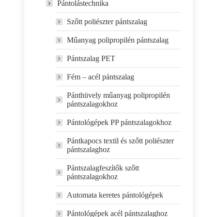
Pántolástechnika
Szőtt poliészter pántszalag
Műanyag polipropilén pántszalag
Pántszalag PET
Fém – acél pántszalag
Pánthüvely műanyag polipropilén
pántszalagokhoz
Pántológépek PP pántszalagokhoz
Pántkapocs textil és szőtt poliészter
pántszalaghoz
Pántszalagfeszítők szőtt
pántszalagokhoz
Automata keretes pántológépek
Pántológépek acél pántszalaghoz