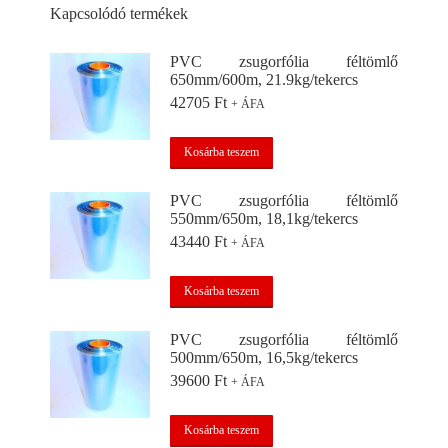
Kapcsolódó termékek
PVC zsugorfólia féltömlő
650mm/600m, 21.9kg/tekercs
42705
Ft
+ ÁFA
Kosárba teszem
PVC zsugorfólia féltömlő
550mm/650m, 18,1kg/tekercs
43440
Ft
+ ÁFA
Kosárba teszem
PVC zsugorfólia féltömlő
500mm/650m, 16,5kg/tekercs
39600
Ft
+ ÁFA
Kosárba teszem