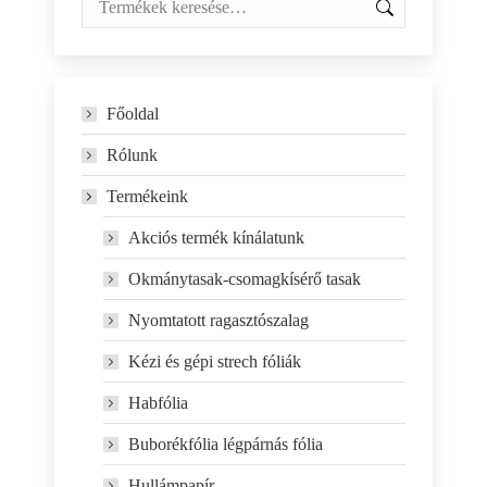
Főoldal
Rólunk
Termékeink
Akciós termék kínálatunk
Okmánytasak-csomagkísérő tasak
Nyomtatott ragasztószalag
Kézi és gépi strech fóliák
Habfólia
Buborékfólia légpárnás fólia
Hullámpapír