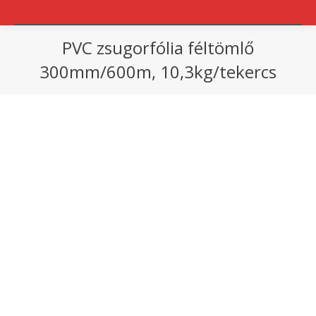
PVC zsugorfólia féltömlő
300mm/600m, 10,3kg/tekercs
You are here: