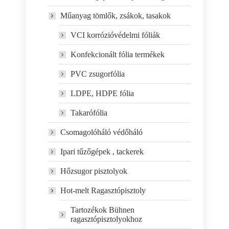
Műanyag tömlők, zsákok, tasakok
VCI korrózióvédelmi fóliák
Konfekcionált fólia termékek
PVC zsugorfólia
LDPE, HDPE fólia
Takarófólia
Csomagolóháló védőháló
Ipari tűzőgépek , tackerek
Hőzsugor pisztolyok
Hot-melt Ragasztópisztoly
Tartozékok Bühnen
ragasztópisztolyokhoz