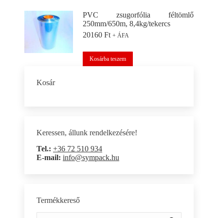
PVC zsugorfólia féltömlő
250mm/650m, 8,4kg/tekercs
20160
Ft
+ ÁFA
Kosárba teszem
Kosár
Keressen, állunk rendelkezésére!
Tel.:
+36 72 510 934
E-mail:
info@sympack.hu
Termékkereső