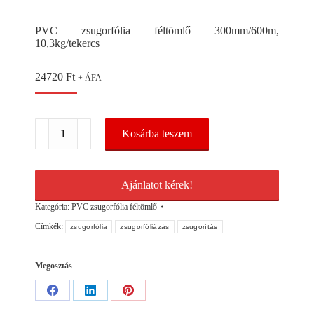
PVC zsugorfólia féltömlő 300mm/600m,
10,3kg/tekercs
24720
Ft
+ ÁFA
PVC
Kosárba teszem
zsugorfólia
féltömlő
300mm/600m,
10,3kg/tekercs
Ajánlatot kérek!
mennyiség
Kategória:
PVC zsugorfólia féltömlő
Címkék:
zsugorfólia
zsugorfóliázás
zsugorítás
Megosztás
Share
Share
Share