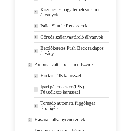
Közepes és nagy terhelésű karos
állványok
Pallet Shuttle Rendszerek
Görgős szálanyagtároló állványok
Betolókeretes Push-Back raklapos
állvány
Automatizált tárolási rendszerek
Horizontális karusszel
Ipari páternoszter (IPN) –
Függőleges karusszel
Tornado automata függőleges
tárológép
Használt állványrendszerek
Dexion salgo csavarkötésű