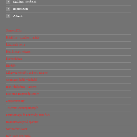
Szállítási feltételek
Impresszum
Á.SZ.F.
Sztreccsfólia
Habfólia – rezgéscsillapítás
Légpárnás fólia
Hullámpapír tekercs
Kartondoboz
Élvédők
Műanyag tömlők, zsákok, tasakok
Csomagolóháló védőháló
Ipari tűzőgépek , tackerek
Hot-melt Ragasztópisztoly
Zsugorpisztoly
Tekercses csomagolópapír
Ételcsomagolás-Lakossági termékek
Rakományrögzítő spanifer
Simítózáras tasak
Kézi vonalhegesztők