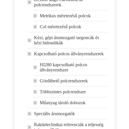
polcrendszerek
Metrikus méretezésű polcok
Col méretezésű polcok
Kézi, gépi árumozgató targoncák és
kézi hidraulikák
Kapcsolható polcos állványrendszerek
HI280 kapcsolható polcos
állványrendszer
Gördíthető polcrendszerek
Többszintes polcrendszer
Műanyag tároló dobozok
Speciális árumozgatók
Raktártechnikai referenciák a teljesség