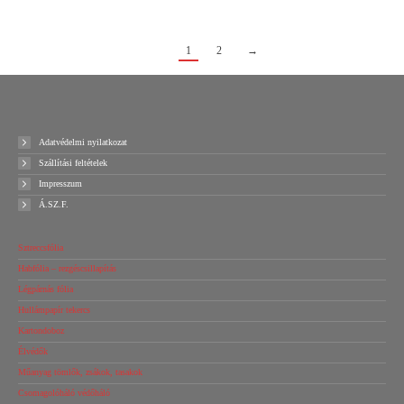
1
2
→
Adatvédelmi nyilatkozat
Szállítási feltételek
Impresszum
Á.SZ.F.
Sztreccsfólia
Habfólia – rezgéscsillapítás
Légpárnás fólia
Hullámpapír tekercs
Kartondoboz
Élvédők
Műanyag tömlők, zsákok, tasakok
Csomagolóháló védőháló