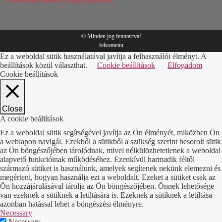
Raktártechnikai referenciák a teljesség igénye nélkül…
© Minden jog fenntartva!
felsomenu
Ez a weboldal sütik használatával javítja a felhasználói élményt. A
beállítások közül választhat.
Cookie beállítások
Elfogadom
Cookie beállítások
Close
A cookie beállítások
Ez a weboldal sütik segítségével javítja az Ön élményét, miközben Ön
a weblapon navigál. Ezekből a sütikből a szükség szerint besorolt sütik
az Ön böngészőjében tárolódnak, mivel nélkülözhetetlenek a weboldal
alapvető funkcióinak működéséhez. Ezenkívül harmadik féltől
származó sütiket is használunk, amelyek segítenek nekünk elemezni és
megérteni, hogyan használja ezt a weboldalt. Ezeket a sütiket csak az
Ön hozzájárulásával tárolja az Ön böngészőjében. Önnek lehetősége
van ezeknek a sütiknek a letiltására is. Ezeknek a sütiknek a letiltása
azonban hatással lehet a böngészési élményre.
Necessary
Necessary