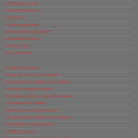
Ipari tűzőgépek , tackerek
Hot-melt Ragasztópisztoly
Zsugorpisztoly
Tekercses csomagolópapír
Ételcsomagolás-Lakossági termékek
Rakományrögzítő spanifer
Simítózáras tasak
Kézi vonalhegesztők
Használt állványrendszerek
Dexion salgo csavarkötésű polcrendszerek
Kézi, gépi árumozgató targoncák és kézi hidraulikák
Raktári állványszerkezetek és elemek
Nehéz raklapos, raktári, logisztikai állványrendszerek
Automatizált tárolási rendszerek
Dexion salgo csavarkötésű polcrendszerek
Kézi, gépi árumozgató targoncák és kézi hidraulikák
Kapcsolható polcos állványrendszerek
Speciális árumozgatók