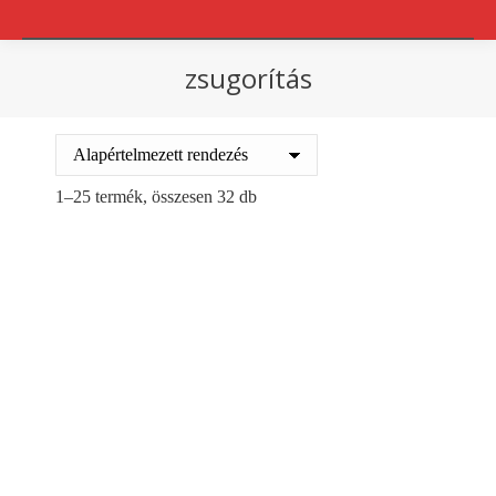
zsugorítás
You are here:
1–25 termék, összesen 32 db
PVC zsugorfólia féltömlő
PVC zsugorfólia féltömlő
150mm/450m,
150mm/600m,
5,kg/tekercs
5,3kg/tekercs
12000
Ft
10335
Ft
+ ÁFA
+ ÁFA
Kosárba teszem
Kosárba teszem