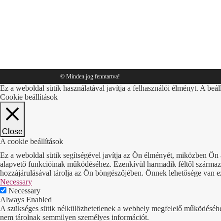
csomagolás
,
Tippek
By
Sympack
2018.03.01.
© Minden jog fenntartva!
Ez a weboldal sütik használatával javítja a felhasználói élményt. A beál
Cookie beállítások
Close
A cookie beállítások
Ez a weboldal sütik segítségével javítja az Ön élményét, miközben Ön 
alapvető funkcióinak működéséhez. Ezenkívül harmadik féltől származó 
hozzájárulásával tárolja az Ön böngészőjében. Önnek lehetősége van ezek
Necessary
Necessary
Always Enabled
A szükséges sütik nélkülözhetetlenek a webhely megfelelő működéséhez. 
nem tárolnak semmilyen személyes információt.