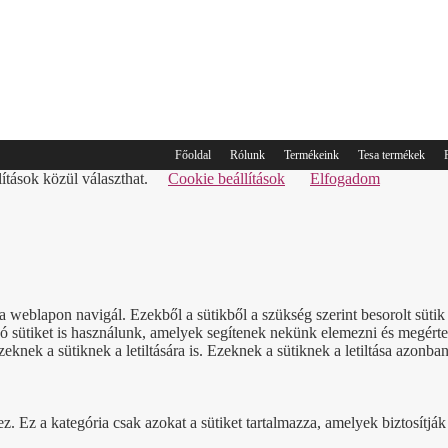
Főoldal
Rólunk
Termékeink
Tesa termékek
lítások közül választhat.
Cookie beállítások
Elfogadom
a weblapon navigál. Ezekből a sütikből a szükség szerint besorolt süt
sütiket is használunk, amelyek segítenek nekünk elemezni és megérteni
nek a sütiknek a letiltására is. Ezeknek a sütiknek a letiltása azonban
Ez a kategória csak azokat a sütiket tartalmazza, amelyek biztosítják a