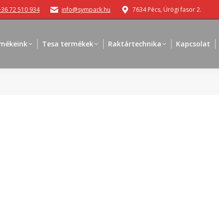
+36 72 510 934
info@sympack.hu
7634 Pécs, Ürögi fasor 2.
mékeink
Tesa termékek
Raktártechnika
Kapcsolat