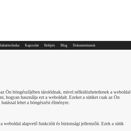
Raktártechnika
Kapcsolat
Belépés
Blog
Dokumentumok
ik az Ön böngészőjében tárolódnak, mivel nélkülözhetetlenek a weboldal
, hogyan használja ezt a weboldalt. Ezeket a sütiket csak az Ön
 hatással lehet a böngészési élményre.
 weboldal alapvető funkcióit és biztonsági jellemzőit. Ezek a sütik