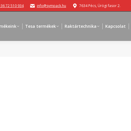
+36 72 510 934
info@sympack.hu
7634 Pécs, Ürögi fasor 2.
mékeink
Tesa termékek
Raktártechnika
Kapcsolat